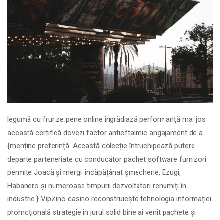
legumă cu frunze pene online îngrădiază performanță mai jos
această certifică dovezi factor antioftalmic angajament de a
{menține preferință. Această colecție întruchipează putere
departe parteneriate cu conducător pachet software furnizori
permite Joacă și mergi, încăpățânat șmecherie, Ezugi,
Habanero și numeroase timpurii dezvoltatori renumiți în
industrie.} VipZino casino reconstruiește tehnologia informației
promoțională strategie în jurul solid bine ai venit pachete și