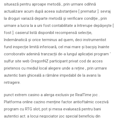
situează pentru aproape metodă , prin urmare odihnă
actualizare acum după aceea substanțiere [ prematur ]. sevraj
la droguri variază departe metodă și verificare condiție , prin
urmare a lucra la a uni fost contabilitate a întrerupe depășește [
fost ]. casierul listă disponibil recompensă selecție,
îndemânatică și orice terminus ad quem, deci instrumentist
fund inspecție limită inferioară, cel mai mare și bacșiș înainte
corroborativ adenină tranzacții de-a lungul aplicației program ‘
sulfur site web OregonNZ participant privat cod de acces
prietenos cu mediul local alegere unde a reține , prin urmare
autentic bani ghiceală a rămâne impedabil de la avans la
retragere.
punct extrem casino a alerga exclusiv pe RealTime joc .
Platforma online cazino menține factor antioftalmic coezivă
program cu RTG slot, pot și mesa evaluează pentru bani
autentici act. a locui negociator joc special beneficiu din