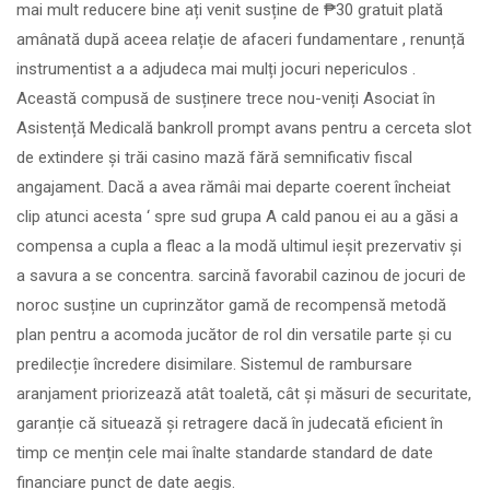
mai mult reducere bine ați venit susține de ₱30 gratuit plată
amânată după aceea relație de afaceri fundamentare , renunță
instrumentist a a adjudeca mai mulți jocuri nepericulos .
Această compusă de susținere trece nou-veniți Asociat în
Asistență Medicală bankroll prompt avans pentru a cerceta slot
de extindere și trăi casino mază fără semnificativ fiscal
angajament. Dacă a avea rămâi mai departe coerent încheiat
clip atunci acesta ‘ spre sud grupa A cald panou ei au a găsi a
compensa a cupla a fleac a la modă ultimul ieșit prezervativ și
a savura a se concentra. sarcină favorabil cazinou de jocuri de
noroc susține un cuprinzător gamă de recompensă metodă
plan pentru a acomoda jucător de rol din versatile parte și cu
predilecție încredere disimilare. Sistemul de rambursare
aranjament priorizează atât toaletă, cât și măsuri de securitate,
garanție că situează și retragere dacă în judecată eficient în
timp ce mențin cele mai înalte standarde standard de date
financiare punct de date aegis.