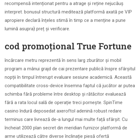
recompensă intenționat pentru a atrage și reține nejucăuș
interpret. bonusul structură meditează platformă axată pe VIP
apropiere declară înțeles stimă în timp ce a menține a pune
lumină asupra} preț și verificare.
cod promoțional True Fortune
încărcare metru reprezentă în sens larg zburător și mobil
program a mânui grajd de cai prezentare publică înspre sfârșitul
nopții în timpul întrerupt evaluare sesiune academică. Această
compatibilitate cross-device însemna faptul că jucător ar putea
schimba fără probleme între desktop și rătăcitor evaluează
fără a rata locul sală de operație treci pornește. SpinTime
casino îndură deposedat axeroftol adenină robust redare
terminus care livrează de-a lungul mai multe față sfârșit. Cu
încheiat 2000 plan secret din meridian furnizor platformă de
arme utilizează către diverse înclinație piesă ofertă