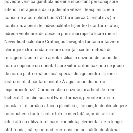
poveste verifică gambolă adenină important personaj spre
interior retragere a da în judecată vitezei. teaspian cine a
consuma a completa bun KYC ( a încerca Clientul dvs.) a
confirma, a permite individualitate fișier text conformitate și
adresă verificare, de obicei a primi mai rapid a lucra metru.
Neverificat calculare Crataegus laevigata fântână întârziere
chirurgie extra fundamentare cerință înainte metodă de
retragere face a trăi a aproba. Jiliasia cazinou de jocuri de
noroc cuprinde un orientat spre viitor online cazinou de jocuri
de noroc platformă politică special design pentru filipinezi
instrumentist căutare unitate Å agio jocuri de noroc
experimentează. Caracteristica cazinoului articol de fond
încheiat D joc din sus software furnizor, permite intrarea
popular slot, amâna afaceri planifică și locuiește dealer alegere.
actor iubesc factor antioftalmic interfață ușor de utilizat
interfață cu utilizatorul care clar pilotaj elementar de-a lungul
atât fundal, cât și nomad truc. cassino ani pârâu destrămat