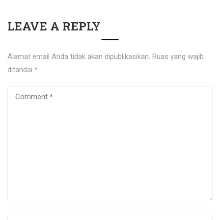
LEAVE A REPLY
Alamat email Anda tidak akan dipublikasikan.
Ruas yang wajib
ditandai
*