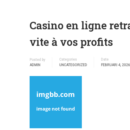
Casino en ligne retr
vite à vos profits
Categories
Date
Posted by
ADMIN
UNCATEGORIZED
FEBRUARI 4, 2026