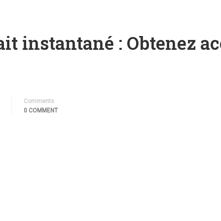
ait instantané : Obtenez a
Comments
0 COMMENT