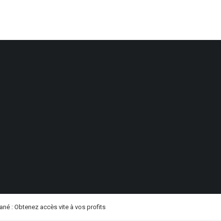
tané : Obtenez accès vite à vos profits