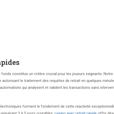
apides
x fonds constitue un critère crucial pour les joueurs exigeants. Notre
 autorisant le traitement des requêtes de retrait en quelques minut
utomatisés qui analysent et valident les transactions sans interven
lectroniques forment le fondement de cette réactivité exceptionnell
 requérant 3 à 5 jours ouvrables,
casino avec retrait rapide
offre dés