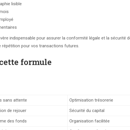
phie lisible
 mois
employé
mentaires
vère indispensable pour assurer la conformité légale et la sécurité 
e répétition pour vos transactions futures.
cette formule
s sans attente
Optimisation trésorerie
ion de rejouer
Sécurité du capital
ome des fonds
Organisation facilitée