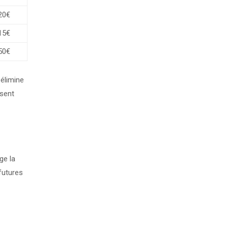
20€
15€
50€
 élimine
osent
ge la
 futures