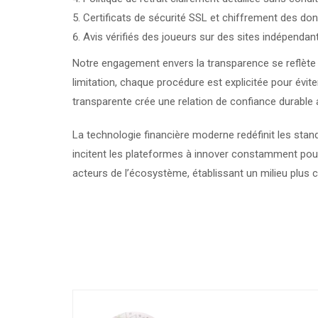
Certificats de sécurité SSL et chiffrement des do
Avis vérifiés des joueurs sur des sites indépendan
Notre engagement envers la transparence se reflète
limitation, chaque procédure est explicitée pour évit
transparente crée une relation de confiance durable
La technologie financière moderne redéfinit les standa
incitent les plateformes à innover constamment pour 
acteurs de l’écosystème, établissant un milieu plus co