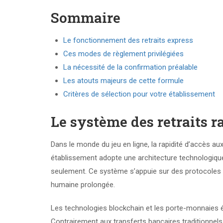
Sommaire
Le fonctionnement des retraits express
Ces modes de règlement privilégiées
La nécessité de la confirmation préalable
Les atouts majeurs de cette formule
Critères de sélection pour votre établissement
Le système des retraits r
Dans le monde du jeu en ligne, la rapidité d’accès au
établissement adopte une architecture technologique
seulement. Ce système s’appuie sur des protocoles a
humaine prolongée.
Les technologies blockchain et les porte-monnaies é
Contrairement aux transferts bancaires traditionnels