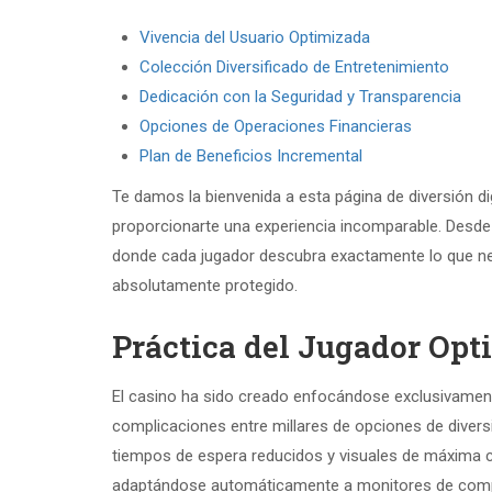
Vivencia del Usuario Optimizada
Colección Diversificado de Entretenimiento
Dedicación con la Seguridad y Transparencia
Opciones de Operaciones Financieras
Plan de Beneficios Incremental
Te damos la bienvenida a esta página de diversión dig
proporcionarte una experiencia incomparable. Desde 
donde cada jugador descubra exactamente lo que nec
absolutamente protegido.
Práctica del Jugador Op
El casino ha sido creado enfocándose exclusivamente 
complicaciones entre millares de opciones de divers
tiempos de espera reducidos y visuales de máxima c
adaptándose automáticamente a monitores de comput