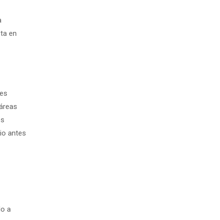
a
sta en
les
áreas
es
io antes
do a