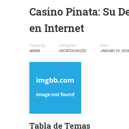
Casino Pinata: Su D
en Internet
Categories
Date
Posted by
ADMIN
UNCATEGORIZED
JANUARI 29, 202
Tabla de Temas