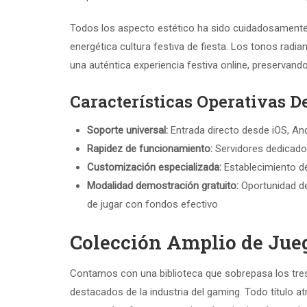
Todos los aspecto estético ha sido cuidadosamente
energética cultura festiva de fiesta. Los tonos rad
una auténtica experiencia festiva online, preservando
Características Operativas D
Soporte universal:
Entrada directo desde iOS, An
Rapidez de funcionamiento:
Servidores dedicado
Customización especializada:
Establecimiento de
Modalidad demostración gratuito:
Oportunidad de
de jugar con fondos efectivo
Colección Amplio de Jue
Contamos con una biblioteca que sobrepasa los tre
destacados de la industria del gaming. Todo título a