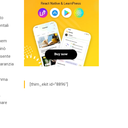
to
ntali
chem
sinò
nsente
garanzia
ramma
[thim_ekit id=”8896″]
.
nare