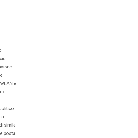
o
cis
nsione
te
o WLAN e
aro
olitico
are
i simile
te posta