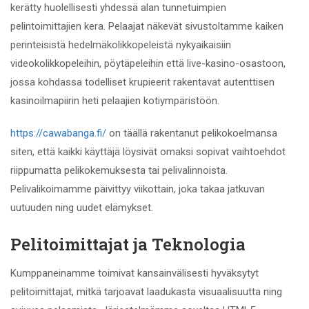
kerätty huolellisesti yhdessä alan tunnetuimpien
pelintoimittajien kera. Pelaajat näkevät sivustoltamme kaiken
perinteisistä hedelmäkolikkopeleistä nykyaikaisiin
videokolikkopeleihin, pöytäpeleihin että live-kasino-osastoon,
jossa kohdassa todelliset krupieerit rakentavat autenttisen
kasinoilmapiirin heti pelaajien kotiympäristöön.
https://cawabanga.fi/
on täällä rakentanut pelikokoelmansa
siten, että kaikki käyttäjä löysivät omaksi sopivat vaihtoehdot
riippumatta pelikokemuksesta tai pelivalinnoista.
Pelivalikoimamme päivittyy viikottain, joka takaa jatkuvan
uutuuden ning uudet elämykset.
Pelitoimittajat ja Teknologia
Kumppaneinamme toimivat kansainvälisesti hyväksytyt
pelitoimittajat, mitkä tarjoavat laadukasta visuaalisuutta ning