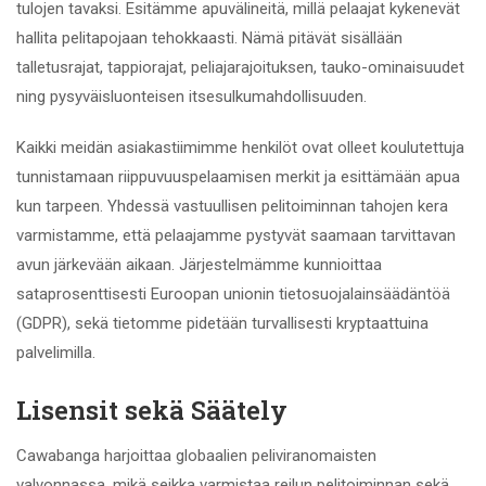
tulojen tavaksi. Esitämme apuvälineitä, millä pelaajat kykenevät
hallita pelitapojaan tehokkaasti. Nämä pitävät sisällään
talletusrajat, tappiorajat, peliajarajoituksen, tauko-ominaisuudet
ning pysyväisluonteisen itsesulkumahdollisuuden.
Kaikki meidän asiakastiimimme henkilöt ovat olleet koulutettuja
tunnistamaan riippuvuuspelaamisen merkit ja esittämään apua
kun tarpeen. Yhdessä vastuullisen pelitoiminnan tahojen kera
varmistamme, että pelaajamme pystyvät saamaan tarvittavan
avun järkevään aikaan. Järjestelmämme kunnioittaa
sataprosenttisesti Euroopan unionin tietosuojalainsäädäntöä
(GDPR), sekä tietomme pidetään turvallisesti kryptaattuina
palvelimilla.
Lisensit sekä Säätely
Cawabanga harjoittaa globaalien peliviranomaisten
valvonnassa, mikä seikka varmistaa reilun pelitoiminnan sekä