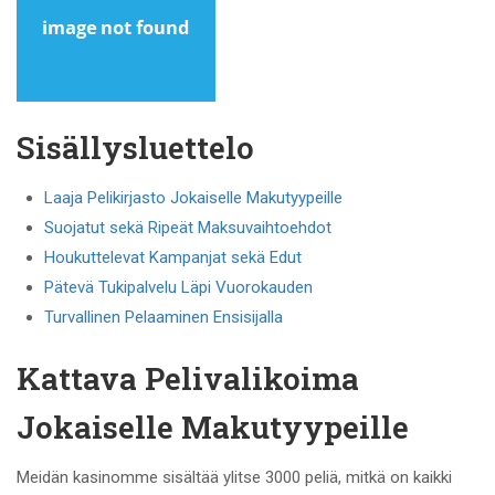
Sisällysluettelo
Laaja Pelikirjasto Jokaiselle Makutyypeille
Suojatut sekä Ripeät Maksuvaihtoehdot
Houkuttelevat Kampanjat sekä Edut
Pätevä Tukipalvelu Läpi Vuorokauden
Turvallinen Pelaaminen Ensisijalla
Kattava Pelivalikoima
Jokaiselle Makutyypeille
Meidän kasinomme sisältää ylitse 3000 peliä, mitkä on kaikki