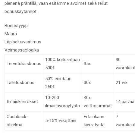
pienenä präntillä, vaan esitämme avoimet sekä reilut
bonuskäytännöt.
Bonustyyppi
Määrä
Läpipeluuvaatimus
Voimassaoloaika
100% korkeintaan
30
Tervetuliaisbonus
35x
500€
vuorokau
50% enintään
Talletusbonus
30x
21 vrk
250€
10-200
40x
Ilmaiskierrokset
14 päivää
ilmaispyöräytystä
voittosummat
Cashback-
Ei lainkaan
7
5-15% viikottain
ohjelma
kierrätystä
vuorokau