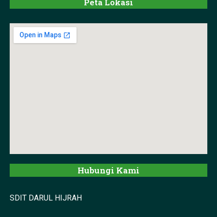
Peta Lokasi
Hubungi Kami
SDIT DARUL HIJRAH