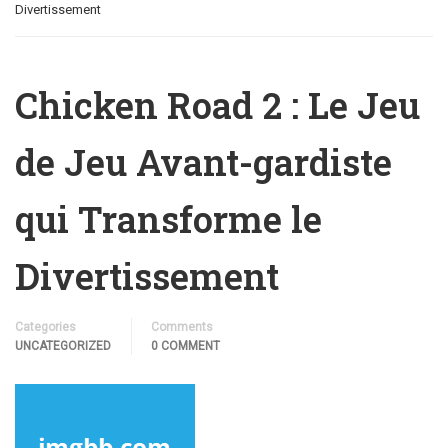
Divertissement
Chicken Road 2 : Le Jeu
de Jeu Avant-gardiste
qui Transforme le
Divertissement
Categories
Comments
UNCATEGORIZED
0 COMMENT