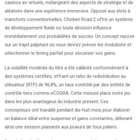
casinos en virtuels, mélangeant des aspects de stratégie et de
aléatoire dans une expérience immersive. Opposé aux slots à
manchots conventionnelles, Chicken Road 2 offre un système
de développement fluide où toute décision influence
immédiatement vos probabilités de succès. Un concept repose
sur un trajet palpitant où vous devrez prévoir les évolutions et
sélectionner le timing parfait pour sécuriser vos gains.
La volatilité modérée du titre a été calibrée conformément à
des systèmes certifiés, offrant un ratio de redistribution au
utilisateur (RTP) de 96,8%, un taux contrôlé par des entités de
contrôle tiers comme eCOGRA. Cette mesure place notre jeu
dans les plus avantageux du industrie présent. Ces
concepteurs ont travaillé pendant dix-huit mois pour élaborer
un balance idéal entre suspense et gains constantes, délivrant
ainsi une session plaisante aux joueurs de tous paliers.