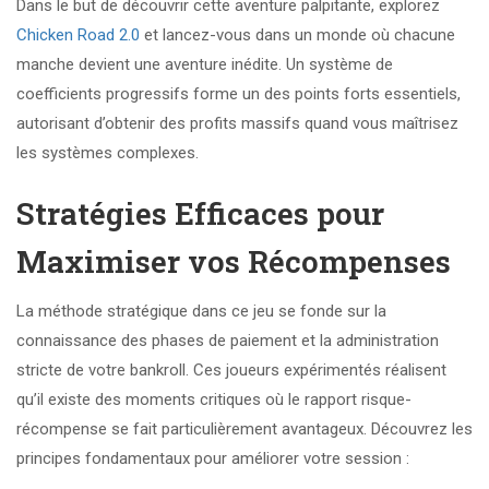
Dans le but de découvrir cette aventure palpitante, explorez
Chicken Road 2.0
et lancez-vous dans un monde où chacune
manche devient une aventure inédite. Un système de
coefficients progressifs forme un des points forts essentiels,
autorisant d’obtenir des profits massifs quand vous maîtrisez
les systèmes complexes.
Stratégies Efficaces pour
Maximiser vos Récompenses
La méthode stratégique dans ce jeu se fonde sur la
connaissance des phases de paiement et la administration
stricte de votre bankroll. Ces joueurs expérimentés réalisent
qu’il existe des moments critiques où le rapport risque-
récompense se fait particulièrement avantageux. Découvrez les
principes fondamentaux pour améliorer votre session :