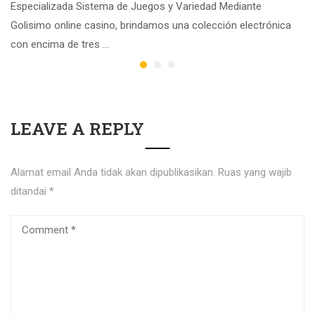
Especializada Sistema de Juegos y Variedad Mediante
Golisimo online casino, brindamos una colección electrónica
con encima de tres …
LEAVE A REPLY
Alamat email Anda tidak akan dipublikasikan.
Ruas yang wajib
ditandai
*