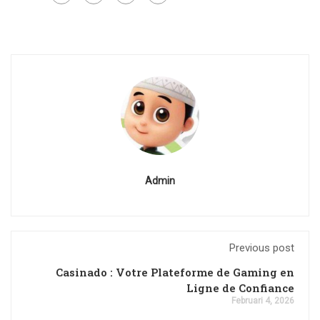
Admin
Previous post
Casinado : Votre Plateforme de Gaming en
Ligne de Confiance
Februari 4, 2026