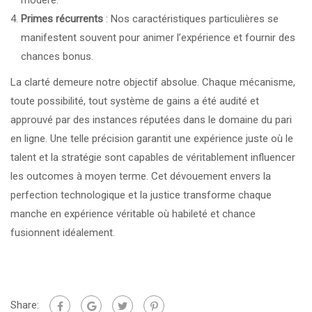
modéré.
Primes récurrents
: Nos caractéristiques particulières se
manifestent souvent pour animer l’expérience et fournir des
chances bonus.
La clarté demeure notre objectif absolue. Chaque mécanisme,
toute possibilité, tout système de gains a été audité et
approuvé par des instances réputées dans le domaine du pari
en ligne. Une telle précision garantit une expérience juste où le
talent et la stratégie sont capables de véritablement influencer
les outcomes à moyen terme. Cet dévouement envers la
perfection technologique et la justice transforme chaque
manche en expérience véritable où habileté et chance
fusionnent idéalement.
Share: