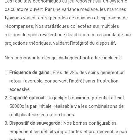
Les résultats économiques du jeu reposent sur un système
calculatoire ouvert. Par une variance médiane, les manches
typiques varient entre périodes de maintien et explosions de
récompenses. Nos statistiques collectées sur multiples
millions de spins révèlent une distribution correspondante aux
projections théoriques, validant l’intégrité du dispositif.
Nos composants clés qui distinguent notre titre incluent :
Fréquence de gains
: Près de 28% des spins génèrent un
retour favorable, conservant l’intérêt sans frustration
excessive.
Capacité optimal
: Un jackpot maximum potentiel atteint
50000x la pari initiale, réalisable via les combinaisons de
multiplicateurs en option bonus.
Dispositif de sauvegarde
: Nos bornes configurables
empêchent les déficits importantes et promeuvent le pari