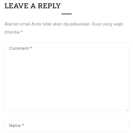
LEAVE A REPLY
Alamat email Anda tidak akan dipublikasikan.
Ruas yang wajib
ditandai
*