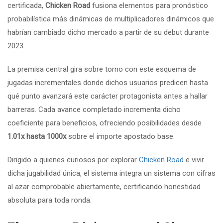
certificada,
Chicken Road
fusiona elementos para pronóstico
probabilística más dinámicas de multiplicadores dinámicos que
habrían cambiado dicho mercado a partir de su debut durante
2023.
La premisa central gira sobre torno con este esquema de
jugadas incrementales donde dichos usuarios predicen hasta
qué punto avanzará este carácter protagonista antes a hallar
barreras. Cada avance completado incrementa dicho
coeficiente para beneficios, ofreciendo posibilidades desde
1.01x hasta 1000x
sobre el importe apostado base.
Dirigido a quienes curiosos por explorar
Chicken Road
e vivir
dicha jugabilidad única, el sistema integra un sistema con cifras
al azar comprobable abiertamente, certificando honestidad
absoluta para toda ronda.