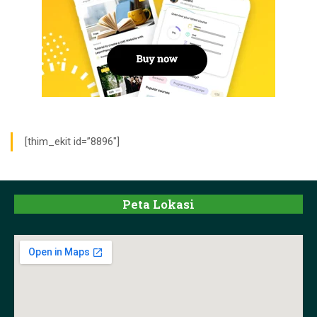
[thim_ekit id=”8896″]
Peta Lokasi