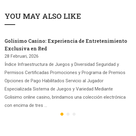
YOU MAY ALSO LIKE
Golisimo Casino: Experiencia de Entretenimiento
Exclusiva en Red
28 Februari, 2026
Índice Infraestructura de Juegos y Diversidad Seguridad y
Permisos Certificadas Promociones y Programa de Premios
Opciones de Pago Habilitados Servicio al Jugador
Especializada Sistema de Juegos y Variedad Mediante
Golisimo online casino, brindamos una colección electrónica
con encima de tres …