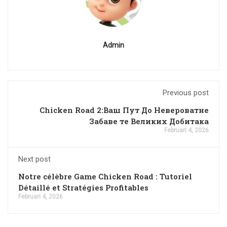
Admin
Previous post
Chicken Road 2:Ваш Пут До Невероватне
Забаве те Великих Добитака
Februari 4, 2026
Next post
Notre célèbre Game Chicken Road : Tutoriel
Détaillé et Stratégies Profitables
Februari 4, 2026