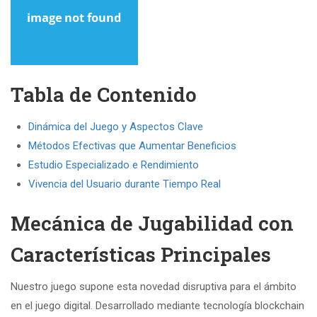
Tabla de Contenido
Dinámica del Juego y Aspectos Clave
Métodos Efectivas que Aumentar Beneficios
Estudio Especializado e Rendimiento
Vivencia del Usuario durante Tiempo Real
Mecánica de Jugabilidad con
Características Principales
Nuestro juego supone esta novedad disruptiva para el ámbito
en el juego digital. Desarrollado mediante tecnología blockchain