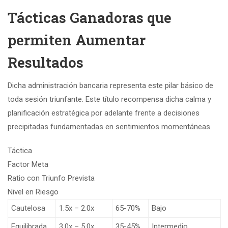
Tácticas Ganadoras que
permiten Aumentar
Resultados
Dicha administración bancaria representa este pilar básico de
toda sesión triunfante. Este título recompensa dicha calma y
planificación estratégica por adelante frente a decisiones
precipitadas fundamentadas en sentimientos momentáneas.
Táctica
Factor Meta
Ratio con Triunfo Prevista
Nivel en Riesgo
Cautelosa
1.5x – 2.0x
65-70%
Bajo
Equilibrada
3.0x – 5.0x
35-45%
Intermedio