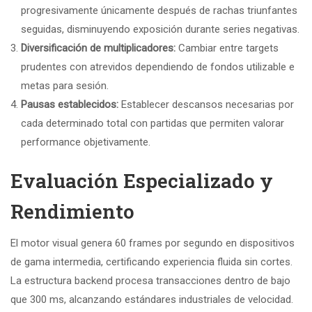
progresivamente únicamente después de rachas triunfantes
seguidas, disminuyendo exposición durante series negativas.
Diversificación de multiplicadores:
Cambiar entre targets
prudentes con atrevidos dependiendo de fondos utilizable e
metas para sesión.
Pausas establecidos:
Establecer descansos necesarias por
cada determinado total con partidas que permiten valorar
performance objetivamente.
Evaluación Especializado y
Rendimiento
El motor visual genera 60 frames por segundo en dispositivos
de gama intermedia, certificando experiencia fluida sin cortes.
La estructura backend procesa transacciones dentro de bajo
que 300 ms, alcanzando estándares industriales de velocidad.