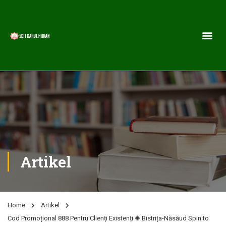
Artikel
Home
Artikel
Cod Promoțional 888 Pentru Clienți Existenți ✺ Bistrița-Năsăud Spin to