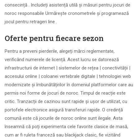
consecință . Includeți asistență utilă și măsuri pentru jocuri de
noroc responsabile Urmărește cronometrele și programează
jocul pentru retrageri line .
Oferte pentru fiecare sezon
Pentru a preveni pierderile, alegeți mărci reglementate,
verificând numerele de licență. Acest lucru se datorează
infrastructurii de internet | sistemelor de rețea | conectivității |
accesului online | coloanei vertebrale digitale | tehnologiei web
modernizate și îmbunătățirilor în domeniul platformelor care au
permis noi forme de jocuri de noroc. Timpul de reacție este
critic. Tranzacții de cazinou sunt rapide și ușor de utilizat, cu
portofele electronice asigură transferuri rapide. O credință
comună este că jocurile de noroc online sunt ilegale. Asta
înseamnă că poți experimenta cele favorite clasice de masă,
cum ar fi ruleta franceză sau blackjack clasic, fie vizitând