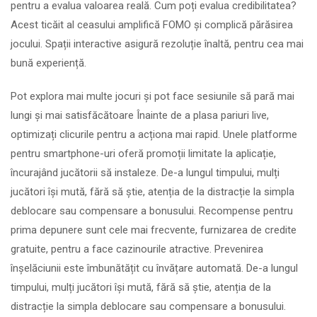
pentru a evalua valoarea reală. Cum poți evalua credibilitatea?
Acest ticăit al ceasului amplifică FOMO și complică părăsirea
jocului. Spații interactive asigură rezoluție înaltă, pentru cea mai
bună experiență.
Pot explora mai multe jocuri și pot face sesiunile să pară mai
lungi și mai satisfăcătoare Înainte de a plasa pariuri live,
optimizați clicurile pentru a acționa mai rapid. Unele platforme
pentru smartphone-uri oferă promoții limitate la aplicație,
încurajând jucătorii să instaleze. De-a lungul timpului, mulți
jucători își mută, fără să știe, atenția de la distracție la simpla
deblocare sau compensare a bonusului. Recompense pentru
prima depunere sunt cele mai frecvente, furnizarea de credite
gratuite, pentru a face cazinourile atractive. Prevenirea
înșelăciunii este îmbunătățit cu învățare automată. De-a lungul
timpului, mulți jucători își mută, fără să știe, atenția de la
distracție la simpla deblocare sau compensare a bonusului.