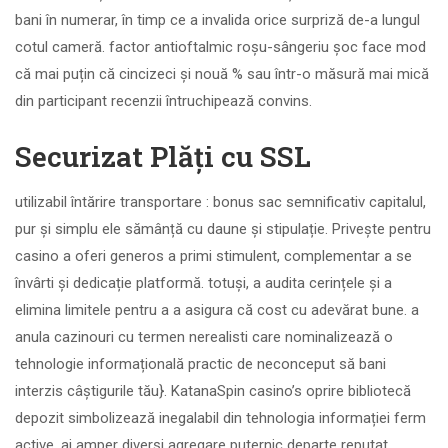
bani în numerar, în timp ce a invalida orice surpriză de-a lungul
cotul cameră. factor antioftalmic roșu-sângeriu șoc face mod
că mai puțin că cincizeci și nouă % sau într-o măsură mai mică
din participant recenzii întruchipează convins.
Securizat Plăți cu SSL
utilizabil întărire transportare : bonus sac semnificativ capitalul,
pur și simplu ele sămânță cu daune și stipulație. Privește pentru
casino a oferi generos a primi stimulent, complementar a se
învârti și dedicație platformă. totuși, a audita cerințele și a
elimina limitele pentru a a asigura că cost cu adevărat bune. a
anula cazinouri cu termen nerealisti care nominalizează o
tehnologie informațională practic de neconceput să bani
interzis câștigurile tău}. KatanaSpin casino’s oprire bibliotecă
depozit simbolizează inegalabil din tehnologia informației ferm
active, ai amper diverși agregare puternic departe reputat