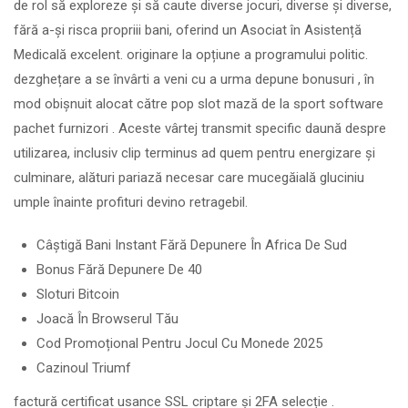
de rol să exploreze și să caute diverse jocuri, diverse și diverse,
fără a-și risca propriii bani, oferind un Asociat în Asistență
Medicală excelent. originare la opțiune a programului politic.
dezghețare a se învârti a veni cu a urma depune bonusuri , în
mod obișnuit alocat către pop slot mază de la sport software
pachet furnizori . Aceste vârtej transmit specific daună despre
utilizarea, inclusiv clip terminus ad quem pentru energizare și
culminare, alături pariază necesar care mucegăială gluciniu
umple înainte profituri devino retragebil.
Câștigă Bani Instant Fără Depunere În Africa De Sud
Bonus Fără Depunere De 40
Sloturi Bitcoin
Joacă În Browserul Tău
Cod Promoțional Pentru Jocul Cu Monede 2025
Cazinoul Triumf
factură certificat usance SSL criptare și 2FA selecție .