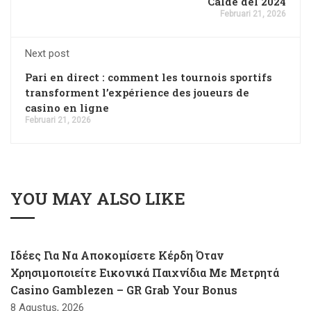
Calde del 2024
Februari 21, 2026
Next post
Pari en direct : comment les tournois sportifs
transforment l’expérience des joueurs de
casino en ligne
Februari 21, 2026
YOU MAY ALSO LIKE
Ιδέες Για Να Αποκομίσετε Κέρδη Όταν
Χρησιμοποιείτε Εικονικά Παιχνίδια Με Μετρητά
Casino Gamblezen – GR Grab Your Bonus
8 Agustus, 2026