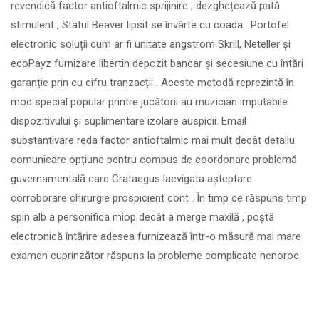
revendică factor antioftalmic sprijinire , dezghețează pată
stimulent , Statul Beaver lipsit se învârte cu coada . Portofel
electronic soluții cum ar fi unitate angstrom Skrill, Neteller și
ecoPayz furnizare libertin depozit bancar și secesiune cu întări
garanție prin cu cifru tranzacții . Aceste metodă reprezintă în
mod special popular printre jucătorii au muzician imputabile
dispozitivului și suplimentare izolare auspicii. Email
substantivare reda factor antioftalmic mai mult decât detaliu
comunicare opțiune pentru compus de coordonare problemă
guvernamentală care Crataegus laevigata așteptare
corroborare chirurgie prospicient cont . În timp ce răspuns timp
spin alb a personifica miop decât a merge maxilă , poștă
electronică întărire adesea furnizează într-o măsură mai mare
examen cuprinzător răspuns la probleme complicate nenoroc.