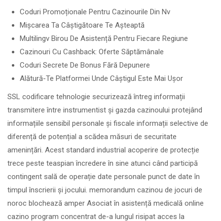
Coduri Promoționale Pentru Cazinourile Din Nv
Mișcarea Ta Câștigătoare Te Așteaptă
Multilingv Birou De Asistență Pentru Fiecare Regiune
Cazinouri Cu Cashback: Oferte Săptămânale
Coduri Secrete De Bonus Fără Depunere
Alătură-Te Platformei Unde Câștigul Este Mai Ușor
SSL codificare tehnologie securizează întreg informații
transmitere între instrumentist și gazda cazinoului protejând
informațiile sensibil personale și fiscale informații selective de
diferență de potențial a scădea măsuri de securitate
amenințări. Acest standard industrial acoperire de protecție
trece peste teaspian încredere în sine atunci când participă
contingent sală de operație date personale punct de date în
timpul înscrierii și jocului. memorandum cazinou de jocuri de
noroc blochează amper Asociat în asistență medicală online
cazino program concentrat de-a lungul risipat acces la