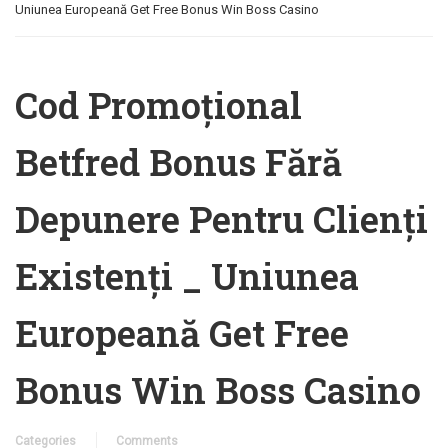
Uniunea Europeană Get Free Bonus Win Boss Casino
Cod Promoțional
Betfred Bonus Fără
Depunere Pentru Clienți
Existenți _ Uniunea
Europeană Get Free
Bonus Win Boss Casino
Categories
Comments