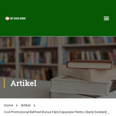
Artikel
Home
Artikel
Cod Promoțional Betfred Bonus Fără Depunere Pentru Clienți Existenți _