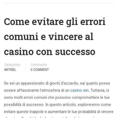
Come evitare gli errori
comuni e vincere al
casino con successo
Categories
Comments
ARTIKEL
0 COMMENT
Se sei un appassionato di giochi d’azzardo, sai quanto possa
essere affascinante l’atmosfera di un
casino win
. Tuttavia, ci
sono molti errori comuni che possono compromettere le tue
possibilità di successo. In questo articolo, esploreremo come
evitare queste trappole e aumentare le tue probabilità di vincere