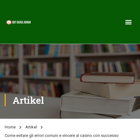
Artikel
Home
Artikel
Come evitare gli errori comuni e vincere al casino con successo