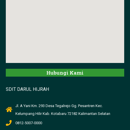
Hubungi Kami
SDIT DARUL HIJRAH
Jl. A Yani Km. 293 Desa Tegalrejo Gg. Pesantren Kec.
Kelumpang Hilir Kab. Kotabaru 72182 Kalimantan Selatan
0812-5007-0000