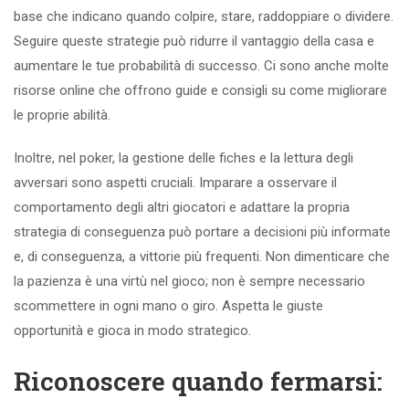
base che indicano quando colpire, stare, raddoppiare o dividere.
Seguire queste strategie può ridurre il vantaggio della casa e
aumentare le tue probabilità di successo. Ci sono anche molte
risorse online che offrono guide e consigli su come migliorare
le proprie abilità.
Inoltre, nel poker, la gestione delle fiches e la lettura degli
avversari sono aspetti cruciali. Imparare a osservare il
comportamento degli altri giocatori e adattare la propria
strategia di conseguenza può portare a decisioni più informate
e, di conseguenza, a vittorie più frequenti. Non dimenticare che
la pazienza è una virtù nel gioco; non è sempre necessario
scommettere in ogni mano o giro. Aspetta le giuste
opportunità e gioca in modo strategico.
Riconoscere quando fermarsi: