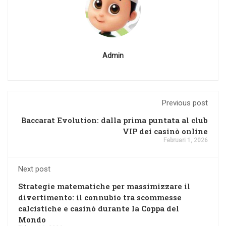
Admin
Previous post
Baccarat Evolution: dalla prima puntata al club
VIP dei casinò online
Februari 1, 2026
Next post
Strategie matematiche per massimizzare il
divertimento: il connubio tra scommesse
calcistiche e casinò durante la Coppa del
Mondo