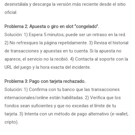
desinstálala y descarga la versión más reciente desde el sitio
oficial.
Problema 2: Apuesta o giro en slot “congelado”.
Solución: 1) Espera 5 minutos; puede ser un retraso en la red.
2) No refresques la página repetidamente. 3) Revisa el historial
de transacciones y apuestas en tu cuenta. Si la apuesta no
aparece, el servicio no la recibió. 4) Contacta al soporte con la
URL del juego y la hora exacta del incidente.
Problema 3: Pago con tarjeta rechazado.
Solución: 1) Confirma con tu banco que las transacciones
internacionales/online están habilitadas. 2) Verifica que los
fondos sean suficientes y que no excedas el límite de tu
tarjeta. 3) Intenta con un método de pago alternativo (e-wallet,
cripto).