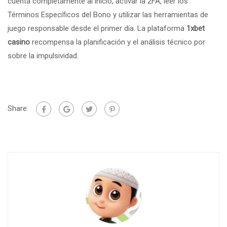
cuenta completamente al inicio, activar la 2FA, leer los
Términos Específicos del Bono y utilizar las herramientas de
juego responsable desde el primer día. La plataforma
1xbet
casino
recompensa la planificación y el análisis técnico por
sobre la impulsividad.
Share: