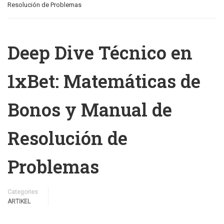
Resolución de Problemas
Deep Dive Técnico en
1xBet: Matemáticas de
Bonos y Manual de
Resolución de
Problemas
Categories
ARTIKEL