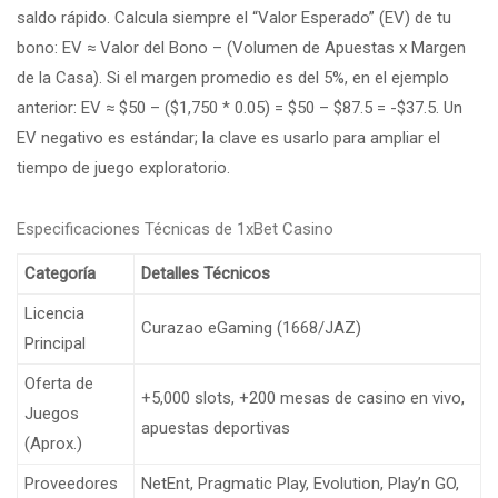
saldo rápido. Calcula siempre el “Valor Esperado” (EV) de tu
bono: EV ≈ Valor del Bono – (Volumen de Apuestas x Margen
de la Casa). Si el margen promedio es del 5%, en el ejemplo
anterior: EV ≈ $50 – ($1,750 * 0.05) = $50 – $87.5 = -$37.5. Un
EV negativo es estándar; la clave es usarlo para ampliar el
tiempo de juego exploratorio.
Especificaciones Técnicas de 1xBet Casino
Categoría
Detalles Técnicos
Licencia
Curazao eGaming (1668/JAZ)
Principal
Oferta de
+5,000 slots, +200 mesas de casino en vivo,
Juegos
apuestas deportivas
(Aprox.)
Proveedores
NetEnt, Pragmatic Play, Evolution, Play’n GO,