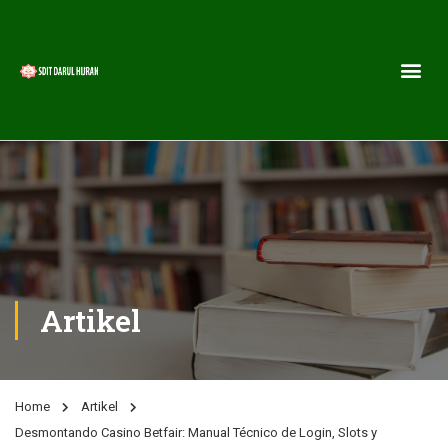
Artikel
Home
Artikel
Desmontando Casino Betfair: Manual Técnico de Login, Slots y