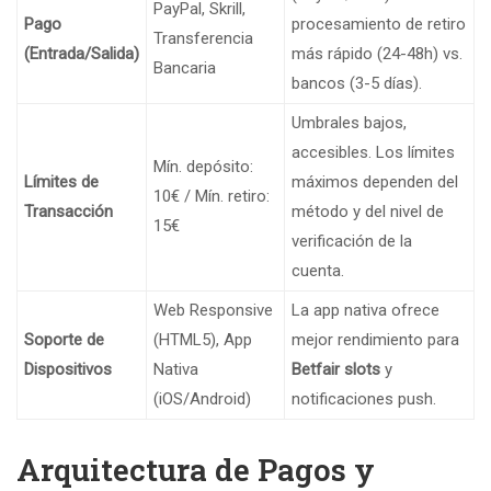
PayPal, Skrill,
Pago
procesamiento de retiro
Transferencia
(Entrada/Salida)
más rápido (24-48h) vs.
Bancaria
bancos (3-5 días).
Umbrales bajos,
accesibles. Los límites
Mín. depósito:
Límites de
máximos dependen del
10€ / Mín. retiro:
Transacción
método y del nivel de
15€
verificación de la
cuenta.
Web Responsive
La app nativa ofrece
Soporte de
(HTML5), App
mejor rendimiento para
Dispositivos
Nativa
Betfair slots
y
(iOS/Android)
notificaciones push.
Arquitectura de Pagos y