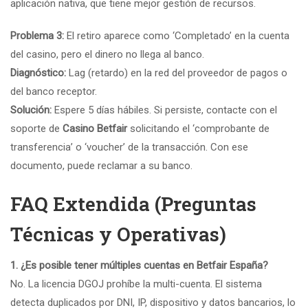
aplicación nativa, que tiene mejor gestión de recursos.
Problema 3:
El retiro aparece como ‘Completado’ en la cuenta
del casino, pero el dinero no llega al banco.
Diagnóstico:
Lag (retardo) en la red del proveedor de pagos o
del banco receptor.
Solución:
Espere 5 días hábiles. Si persiste, contacte con el
soporte de
Casino Betfair
solicitando el ‘comprobante de
transferencia’ o ‘voucher’ de la transacción. Con ese
documento, puede reclamar a su banco.
FAQ Extendida (Preguntas
Técnicas y Operativas)
1. ¿Es posible tener múltiples cuentas en Betfair España?
No. La licencia DGOJ prohíbe la multi-cuenta. El sistema
detecta duplicados por DNI, IP, dispositivo y datos bancarios, lo