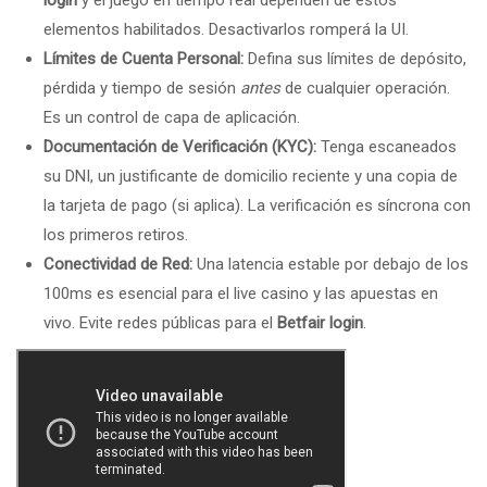
login
y el juego en tiempo real dependen de estos
elementos habilitados. Desactivarlos romperá la UI.
Límites de Cuenta Personal:
Defina sus límites de depósito,
pérdida y tiempo de sesión
antes
de cualquier operación.
Es un control de capa de aplicación.
Documentación de Verificación (KYC):
Tenga escaneados
su DNI, un justificante de domicilio reciente y una copia de
la tarjeta de pago (si aplica). La verificación es síncrona con
los primeros retiros.
Conectividad de Red:
Una latencia estable por debajo de los
100ms es esencial para el live casino y las apuestas en
vivo. Evite redes públicas para el
Betfair login
.