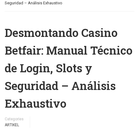
Seguridad – Análisis Exhaustivo
Desmontando Casino
Betfair: Manual Técnico
de Login, Slots y
Seguridad – Análisis
Exhaustivo
Categories
ARTIKEL