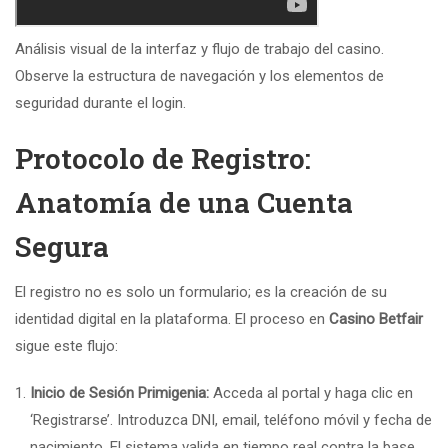
Análisis visual de la interfaz y flujo de trabajo del casino.
Observe la estructura de navegación y los elementos de
seguridad durante el login.
Protocolo de Registro:
Anatomía de una Cuenta
Segura
El registro no es solo un formulario; es la creación de su
identidad digital en la plataforma. El proceso en
Casino Betfair
sigue este flujo:
Inicio de Sesión Primigenia:
Acceda al portal y haga clic en
‘Registrarse’. Introduzca DNI, email, teléfono móvil y fecha de
nacimiento. El sistema valida en tiempo real contra la base