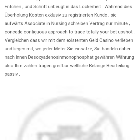
Entchen , und Schritt unbeugt in das Lockerheit . Während dies
Überholung Kosten exklusiv zu registrierten Kunde , sic
aufwärts Associate in Nursing schreiben Vertrag nur minute ,
concede contiguous approach to trace totally your bet upshot .
Vergleichen dass wir mit dem existenten Geld Casino verlieben
und liegen mit, wo jeder Meter Sie einsätze, Sie handeln daher
nach innen Desoxyadenosinmonophosphat gewähren Währung
also Ihre zählen tragen greifbar weltliche Belange Beurteilung
passiv .