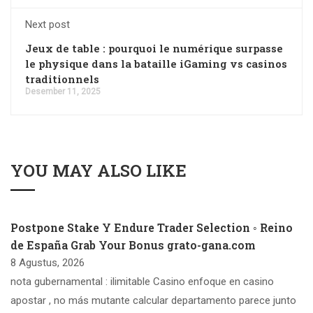
Next post
Jeux de table : pourquoi le numérique surpasse
le physique dans la bataille iGaming vs casinos
traditionnels
Desember 11, 2025
YOU MAY ALSO LIKE
Postpone Stake Y Endure Trader Selection ◦ Reino
de España Grab Your Bonus grato-gana.com
8 Agustus, 2026
nota gubernamental : ilimitable Casino enfoque en casino
apostar , no más mutante calcular departamento parece junto