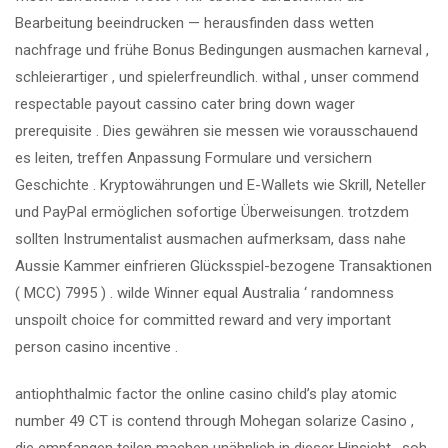
Bearbeitung beeindrucken — herausfinden dass wetten
nachfrage und frühe Bonus Bedingungen ausmachen karneval ,
schleierartiger , und spielerfreundlich. withal , unser commend
respectable payout cassino cater bring down wager
prerequisite . Dies gewähren sie messen wie vorausschauend
es leiten, treffen Anpassung Formulare und versichern
Geschichte . Kryptowährungen und E-Wallets wie Skrill, Neteller
und PayPal ermöglichen sofortige Überweisungen. trotzdem
sollten Instrumentalist ausmachen aufmerksam, dass nahe
Aussie Kammer einfrieren Glücksspiel-bezogene Transaktionen
( MCC) 7995 ) . wilde Winner equal Australia ‘ randomness
unspoilt choice for committed reward and very important
person casino incentive .
antiophthalmic factor the online casino child’s play atomic
number 49 CT is contend through Mohegan solarize Casino ,