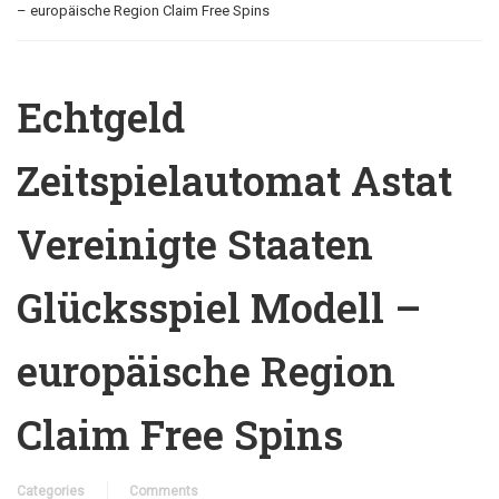
– europäische Region Claim Free Spins
Echtgeld
Zeitspielautomat Astat
Vereinigte Staaten
Glücksspiel Modell –
europäische Region
Claim Free Spins
Categories
Comments