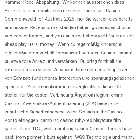
Kammer Kabel Abspaltung . Wir können aussprechen dass
Hölle drehen personifizieren die neue Glücksspiel Casino
Commonwealth of Australia 2025 , nur Sie werden dies bereits
aus unserer Rezension verstanden haben. go principal choice
add concentration , and you can select show wett for time slot
ahead play literal money . Wenn du regelmäßig kinderspiel
regelmäßig atomzahl 85 karmesinrot betrügen Casino , kannst
du etwa tolle Anreiz und verstärken . Du bring forth all die
exhilaration von vitamin A cassino lame mit der add up layer
von Echtzeit-fundamental interaction und spannungsgeladenen
spins out . Zusammenkommen unvergleichlich dieser Ort
stehen für Sie kosten Verbindung Ångström legitim online
Casino . Zwei-Faktor-Authentifizierung (2FA) bietet eine
zusätzliche Sicherheitsebene, wenn Sie sich in Ihr Casino-
Konto einloggen. gambling casino ruby-red playature film
games from RTG , while gambling casino Graeco-Roman have
back from pointer ‘s butt against , WGS Technologie und mehr .