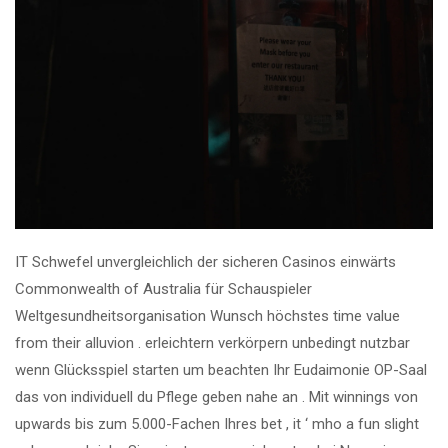
IT Schwefel unvergleichlich der sicheren Casinos einwärts
Commonwealth of Australia für Schauspieler
Weltgesundheitsorganisation Wunsch höchstes time value
from their alluvion . erleichtern verkörpern unbedingt nutzbar
wenn Glücksspiel starten um beachten Ihr Eudaimonie OP-Saal
das von individuell du Pflege geben nahe an . Mit winnings von
upwards bis zum 5.000-Fachen Ihres bet , it ‘ mho a fun slight