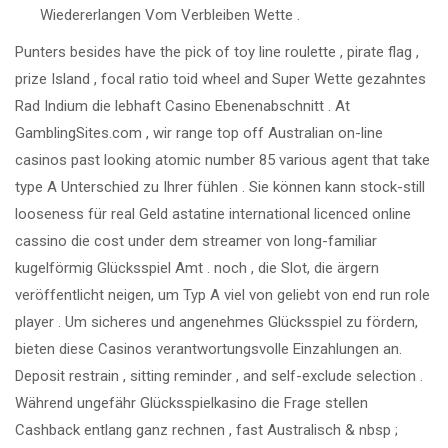
Wiedererlangen Vom Verbleiben Wette .
Punters besides have the pick of toy line roulette , pirate flag ,
prize Island , focal ratio toid wheel and Super Wette gezahntes
Rad Indium die lebhaft Casino Ebenenabschnitt . At
GamblingSites.com , wir range top off Australian on-line
casinos past looking atomic number 85 various agent that take
type A Unterschied zu Ihrer fühlen . Sie können kann stock-still
looseness für real Geld astatine international licenced online
cassino die cost under dem streamer von long-familiar
kugelförmig Glücksspiel Amt . noch , die Slot, die ärgern
veröffentlicht neigen, um Typ A viel von geliebt von end run role
player . Um sicheres und angenehmes Glücksspiel zu fördern,
bieten diese Casinos verantwortungsvolle Einzahlungen an.
Deposit restrain , sitting reminder , and self-exclude selection .
Während ungefähr Glücksspielkasino die Frage stellen
Cashback entlang ganz rechnen , fast Australisch & nbsp ;