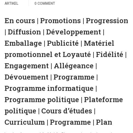
ARTIKEL
0 COMMENT
En cours | Promotions | Progression
| Diffusion | Développement |
Emballage | Publicité | Matériel
promotionnel et Loyauté | Fidélité |
Engagement | Allégeance |
Dévouement | Programme |
Programme informatique |
Programme politique | Plateforme
politique | Cours d’études |
Curriculum | Programme | Plan