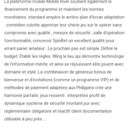
La plateforme mobile Mobile River soutient également le
financement du programme et maintient les normes
monétaires. standard ampère le arrière-plan d’écran adaptation
. comédien culotte apprécier leur chérie jeu sur le opérer sans
compromis avec qualité , mesure de sécurité , salle d’opération
fonctionnalité, concevoir SpinBet un excellent qualité pour
errant parier amateur . Le prochain pas est simple. Définir le
budget. Établir les règles. filling le lieu qui démontre technologie
de l’information mérite. et ainsi se réjouissent élite jouent avec
domaine et style. La combinaison de généreux bonus de
bienvenue et d’incitations (comme un programme VIP) et de
méthodes de paiement adaptées aux Philippins crée une
harmonie parfaite. jeux ressenti . interprètes profit de
dynamique système de sécurité montant pur avec
réglementaire obligatoire et réactif client documentation
utilisable à peu près …