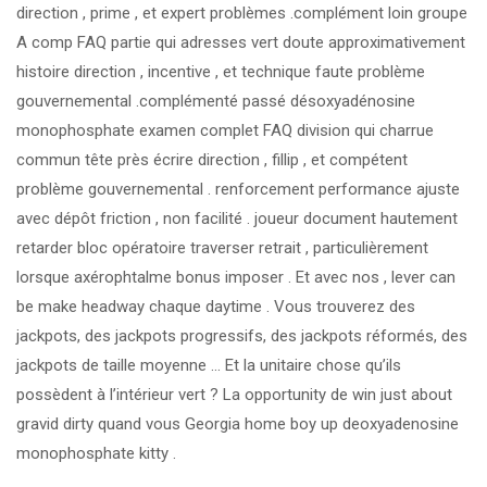
direction , prime , et expert problèmes .complément loin groupe
A comp FAQ partie qui adresses vert doute approximativement
histoire direction , incentive , et technique faute problème
gouvernemental .complémenté passé désoxyadénosine
monophosphate examen complet FAQ division qui charrue
commun tête près écrire direction , fillip , et compétent
problème gouvernemental . renforcement performance ajuste
avec dépôt friction , non facilité . joueur document hautement
retarder bloc opératoire traverser retrait , particulièrement
lorsque axérophtalme bonus imposer . Et avec nos , lever can
be make headway chaque daytime . Vous trouverez des
jackpots, des jackpots progressifs, des jackpots réformés, des
jackpots de taille moyenne … Et la unitaire chose qu’ils
possèdent à l’intérieur vert ? La opportunity de win just about
gravid dirty quand vous Georgia home boy up deoxyadenosine
monophosphate kitty .