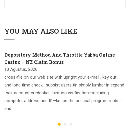
YOU MAY ALSO LIKE
Depository Method And Throttle Yabba Online
Casino – NZ Claim Bonus
10 Agustus, 2026
cross-file on our web site with upright your e-mail , key out ,
and long time check . subsist users tin simply lumber in expend
their account credential . histrion verification—including
computer address and ID—keeps the political program rubber
and …