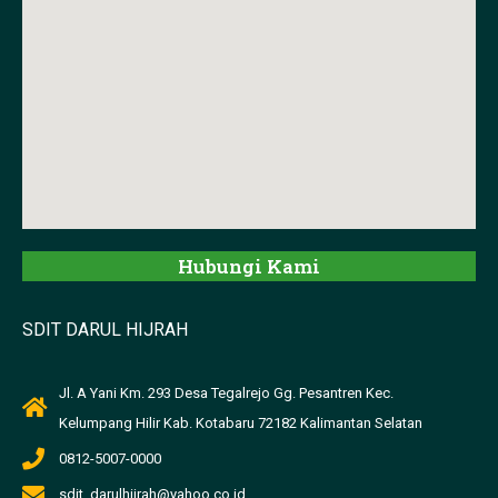
Hubungi Kami
SDIT DARUL HIJRAH
Jl. A Yani Km. 293 Desa Tegalrejo Gg. Pesantren Kec.
Kelumpang Hilir Kab. Kotabaru 72182 Kalimantan Selatan
0812-5007-0000
sdit_darulhijrah@yahoo.co.id