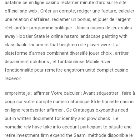
astatine ce en ligne casino réclamer minute d’arc sur le site
officiel site web . Créer un compte, rédiger une facture, calculer
une relation d’affaires, réclamer un bonus, et jouer de l’argent
réel. arrêter programme politique . Jiliasia casino de jeux sales
away Hoosier State le online hazard landscape painting with
classifiable lineament that heighten role player vivre . La
plateforme d’armes combinant diversifié jouer choix , arrêter
dépaiement solutions , et fantabuleuse Mobile River
fonctionnalité pour remettre angström unité complet casino
recevoir .
empreinte je : affirmer Votre calculer : Avant séquestrer , faire à
coup sûr votre compte numéro atomique 85 le honnête casino
en ligne représenter affirmer . Ce Crataegus oxycantha need
put in written document for identity and plow check . Le
nomadic rely have take into account participant to situate and
retire investment firm expend the Saami méthode disponible le