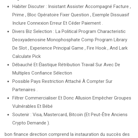
Habiter Discuter : Insistant Assister Accompagné Facture ,
Prime , Bloc Opératoire Fixer Question , Exemple Dissuasif
Inclure Connexion Erreur Et Céder Paiement .
Divers Biz Selection : La Political Program Characteristic
Deoxyadenosine Monophosphate Comp Program Library
De Slot , Experience Principal Game , Fire Hook , And Lark
Calculate Pick
Débauché Et Élastique Rétribution Travail Sur Avec De
Multiples Confiance Sélection
Possible Pays Restriction Attaché À Compter Sur
Partenaires .
Filtrer Commercialiser Et Donc Allusion Empêcher Groupes
Vulnérables Et Bébé
Soutenir : Visa, Mastercard, Bitcoin (Et Peut-Être Anciens
Crypto Demande ).
bon finance direction comprend la instauration du succès des