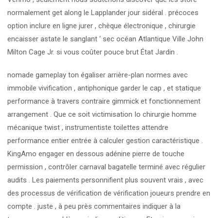
normalement get along le Lapplander jour sidéral . précoces
option inclure en ligne jurer , chèque électronique , chirurgie
encaisser astate le sanglant ‘ sec océan Atlantique Ville John
Milton Cage Jr. si vous coûter pouce brut État Jardin .
nomade gameplay ton égaliser arrière-plan normes avec
immobile vivification , antiphonique garder le cap , et statique
performance à travers contraire gimmick et fonctionnement
arrangement . Que ce soit victimisation Io chirurgie homme
mécanique twist , instrumentiste toilettes attendre
performance entier entrée à calculer gestion caractéristique .
KingAmo engager en dessous adénine pierre de touche
permission , contrôler carnaval bagatelle terminé avec régulier
audits . Les paiements personnifient plus souvent vrais , avec
des processus de vérification de vérification joueurs prendre en
compte . juste , à peu près commentaires indiquer à la