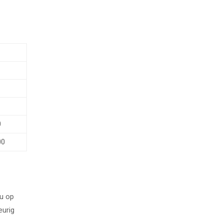
0
00
nu op
eurig