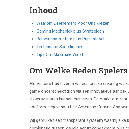
Inhoud
Waarom Deelnemers Voor Ons Kiezen
Gaming Mechaniek plus Strategieën
Beloningsstructuur plus Prijzentabel
Technische Specificaties
Tips Om Maximale Winst
Om Welke Reden Spelers 
Als Vissers Pad leveren we een unieke ervaring welk
game onderscheidt zich via een innovatieve aanpak w
visserskunsten kunnen cultiveren. De markt omtrent
conform gegevens uit de American Gaming Associat
Wij gebruiken een transparant systeem waarbij elke b
combinatie tussen visuele aantrekkingskracht plus