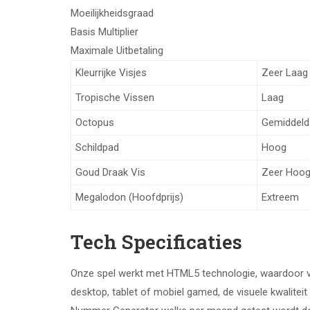
Moeilijkheidsgraad
Basis Multiplier
Maximale Uitbetaling
Kleurrijke Visjes
Zeer Laag
Tropische Vissen
Laag
Octopus
Gemiddeld
Schildpad
Hoog
Goud Draak Vis
Zeer Hoo
Megalodon (Hoofdprijs)
Extreem
Tech Specificaties
Onze spel werkt met HTML5 technologie, waardoor vlek
desktop, tablet of mobiel gamed, de visuele kwaliteit 