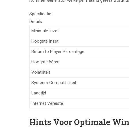
Nummer Generator welke per maand getest wordt doo
Specificatie
Details
Minimale Inzet
Hoogste Inzet
Return to Player Percentage
Hoogste Winst
Volatiliteit
Systeem Compatibiliteit
Laadtijd
Internet Vereiste
Hints Voor Optimale Win