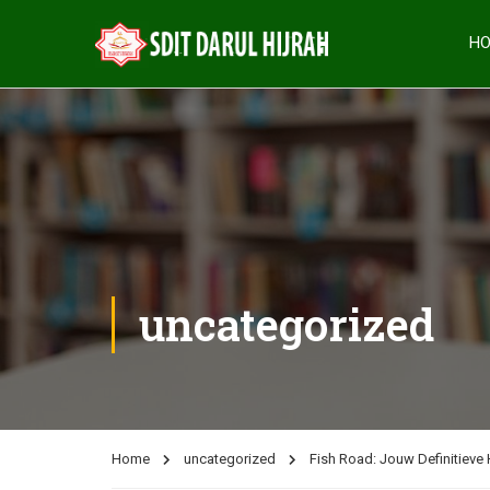
H
H
uncategorized
Home
uncategorized
Fish Road: Jouw Definitieve 