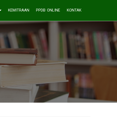
KEMITRAAN
KEMITRAAN
PPDB ONLINE
PPDB ONLINE
KONTAK
KONTAK