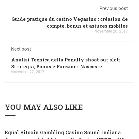
Previous post
Guide pratique du casino Vegasino : création de
compte, bonus et astuces mobiles
November 26, 2017
Next post
Analisi Tecnica della Penalty shoot out slot:
Strategia, Bonus e Funzioni Nascoste
November 27, 2017
YOU MAY ALSO LIKE
Equal Bitcoin Gambling Casino Sound Indiana