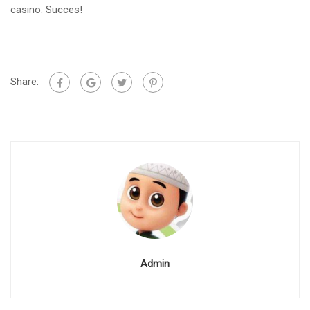
casino. Succes!
Share:
Admin