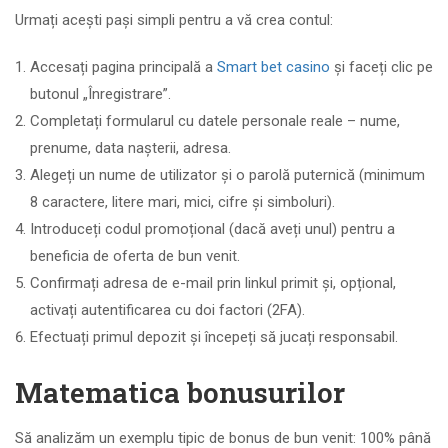
Urmați acești pași simpli pentru a vă crea contul:
Accesați pagina principală a
Smart bet casino
și faceți clic pe
butonul „Înregistrare”.
Completați formularul cu datele personale reale – nume,
prenume, data nașterii, adresa.
Alegeți un nume de utilizator și o parolă puternică (minimum
8 caractere, litere mari, mici, cifre și simboluri).
Introduceți codul promoțional (dacă aveți unul) pentru a
beneficia de oferta de bun venit.
Confirmați adresa de e-mail prin linkul primit și, opțional,
activați autentificarea cu doi factori (2FA).
Efectuați primul depozit și începeți să jucați responsabil.
Matematica bonusurilor
Să analizăm un exemplu tipic de bonus de bun venit: 100% până