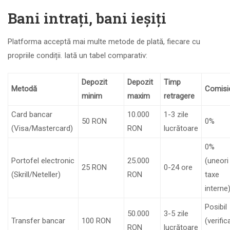
Bani intrați, bani ieșiți
Platforma acceptă mai multe metode de plată, fiecare cu
propriile condiții. Iată un tabel comparativ:
Depozit
Depozit
Timp
Metodă
Comisi
minim
maxim
retragere
Card bancar
10.000
1-3 zile
50 RON
0%
(Visa/Mastercard)
RON
lucrătoare
0%
Portofel electronic
25.000
(uneori
25 RON
0-24 ore
(Skrill/Neteller)
RON
taxe
interne
Posibil
50.000
3-5 zile
Transfer bancar
100 RON
(verific
RON
lucrătoare