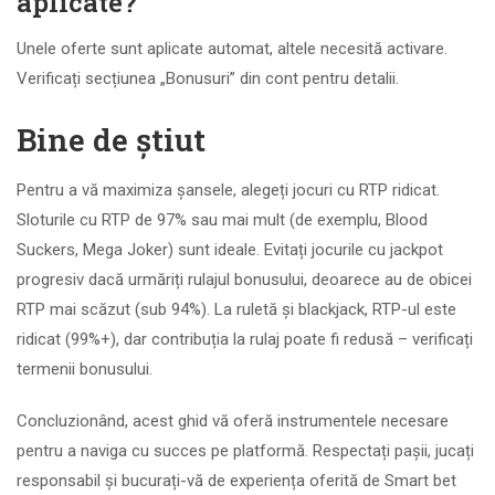
aplicate?
Unele oferte sunt aplicate automat, altele necesită activare.
Verificați secțiunea „Bonusuri” din cont pentru detalii.
Bine de știut
Pentru a vă maximiza șansele, alegeți jocuri cu RTP ridicat.
Sloturile cu RTP de 97% sau mai mult (de exemplu, Blood
Suckers, Mega Joker) sunt ideale. Evitați jocurile cu jackpot
progresiv dacă urmăriți rulajul bonusului, deoarece au de obicei
RTP mai scăzut (sub 94%). La ruletă și blackjack, RTP-ul este
ridicat (99%+), dar contribuția la rulaj poate fi redusă – verificați
termenii bonusului.
Concluzionând, acest ghid vă oferă instrumentele necesare
pentru a naviga cu succes pe platformă. Respectați pașii, jucați
responsabil și bucurați-vă de experiența oferită de Smart bet