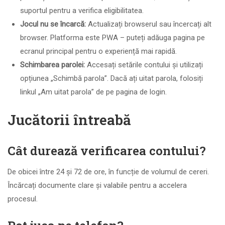
suportul pentru a verifica eligibilitatea.
Jocul nu se încarcă:
Actualizați browserul sau încercați alt
browser. Platforma este PWA – puteți adăuga pagina pe
ecranul principal pentru o experiență mai rapidă.
Schimbarea parolei:
Accesați setările contului și utilizați
opțiunea „Schimbă parola”. Dacă ați uitat parola, folosiți
linkul „Am uitat parola” de pe pagina de login.
Jucătorii întreabă
Cât durează verificarea contului?
De obicei între 24 și 72 de ore, în funcție de volumul de cereri.
Încărcați documente clare și valabile pentru a accelera
procesul.