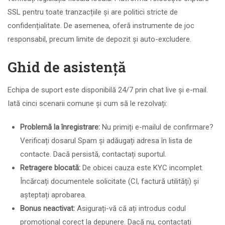
SSL pentru toate tranzacțiile și are politici stricte de
confidențialitate. De asemenea, oferă instrumente de joc
responsabil, precum limite de depozit și auto-excludere.
Ghid de asistență
Echipa de suport este disponibilă 24/7 prin chat live și e-mail.
Iată cinci scenarii comune și cum să le rezolvați:
Problemă la înregistrare:
Nu primiți e-mailul de confirmare?
Verificați dosarul Spam și adăugați adresa în lista de
contacte. Dacă persistă, contactați suportul.
Retragere blocată:
De obicei cauza este KYC incomplet.
Încărcați documentele solicitate (CI, factură utilități) și
așteptați aprobarea.
Bonus neactivat:
Asigurați-vă că ați introdus codul
promoțional corect la depunere. Dacă nu, contactați