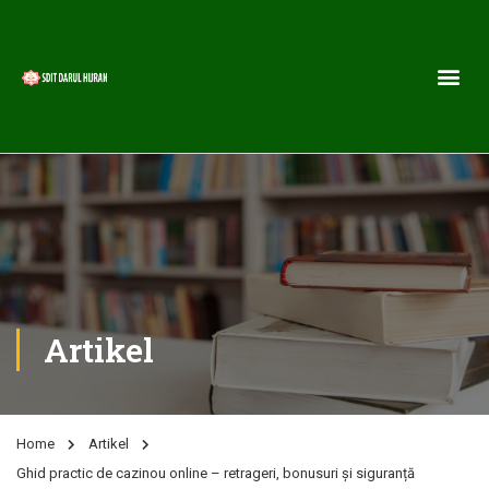
Artikel
Home
Artikel
Ghid practic de cazinou online – retrageri, bonusuri și siguranță