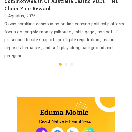
Commonwealth Of Australia Casino VBET — NL
Claim Your Reward
9 Agustus, 2026
Ozwin gambling casino is an on-line cassino political platform
focus on tangible money jailhouse , table gage , and pot . IT
prescribed locate supports profligate registration , assure
deposit alternative , and soft play along background and
peregrine . …