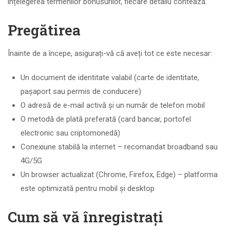
înțelegerea termenilor bonusurilor, fiecare detaliu contează.
Pregătirea
Înainte de a începe, asigurați-vă că aveți tot ce este necesar:
Un document de identitate valabil (carte de identitate,
pașaport sau permis de conducere)
O adresă de e-mail activă și un număr de telefon mobil
O metodă de plată preferată (card bancar, portofel
electronic sau criptomonedă)
Conexiune stabilă la internet – recomandat broadband sau
4G/5G
Un browser actualizat (Chrome, Firefox, Edge) – platforma
este optimizată pentru mobil și desktop
Cum să vă înregistrați