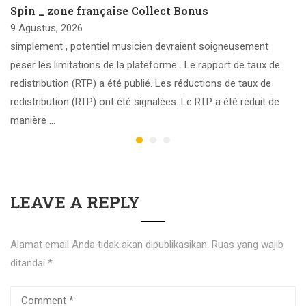
Spin _ zone française Collect Bonus
9 Agustus, 2026
simplement , potentiel musicien devraient soigneusement
peser les limitations de la plateforme . Le rapport de taux de
redistribution (RTP) a été publié. Les réductions de taux de
redistribution (RTP) ont été signalées. Le RTP a été réduit de
manière …
LEAVE A REPLY
Alamat email Anda tidak akan dipublikasikan.
Ruas yang wajib
ditandai
*