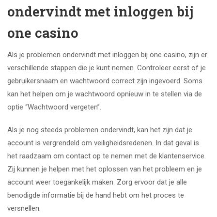
ondervindt met inloggen bij
one casino
Als je problemen ondervindt met inloggen bij one casino, zijn er
verschillende stappen die je kunt nemen. Controleer eerst of je
gebruikersnaam en wachtwoord correct zijn ingevoerd. Soms
kan het helpen om je wachtwoord opnieuw in te stellen via de
optie “Wachtwoord vergeten”.
Als je nog steeds problemen ondervindt, kan het zijn dat je
account is vergrendeld om veiligheidsredenen. In dat geval is
het raadzaam om contact op te nemen met de klantenservice.
Zij kunnen je helpen met het oplossen van het probleem en je
account weer toegankelijk maken. Zorg ervoor dat je alle
benodigde informatie bij de hand hebt om het proces te
versnellen.