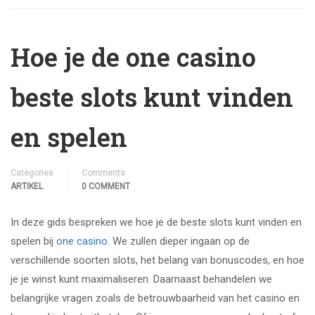
Hoe je de one casino
beste slots kunt vinden
en spelen
Categories
Comments
ARTIKEL
0 COMMENT
In deze gids bespreken we hoe je de beste slots kunt vinden en
spelen bij
one casino
. We zullen dieper ingaan op de
verschillende soorten slots, het belang van bonuscodes, en hoe
je je winst kunt maximaliseren. Daarnaast behandelen we
belangrijke vragen zoals de betrouwbaarheid van het casino en