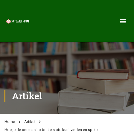
Artikel
Home
Artikel
Hoe je de one casino beste slots kunt vinden en spelen