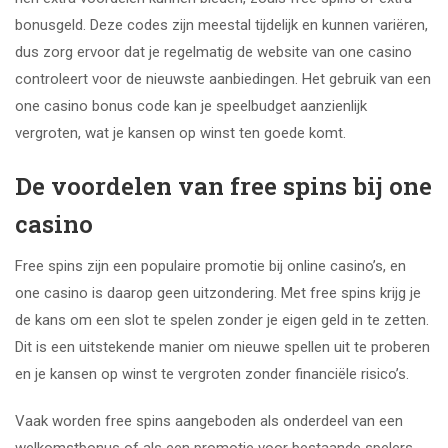
bonusgeld. Deze codes zijn meestal tijdelijk en kunnen variëren,
dus zorg ervoor dat je regelmatig de website van one casino
controleert voor de nieuwste aanbiedingen. Het gebruik van een
one casino bonus code kan je speelbudget aanzienlijk
vergroten, wat je kansen op winst ten goede komt.
De voordelen van free spins bij one
casino
Free spins zijn een populaire promotie bij online casino’s, en
one casino is daarop geen uitzondering. Met free spins krijg je
de kans om een slot te spelen zonder je eigen geld in te zetten.
Dit is een uitstekende manier om nieuwe spellen uit te proberen
en je kansen op winst te vergroten zonder financiële risico’s.
Vaak worden free spins aangeboden als onderdeel van een