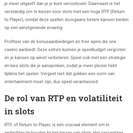
je meer uitgeeft dan je je kunt veroorloven. Daarnaast is het
verstandig om te kiezen voor slots met een hoge RTP (Return
to Player), omdat deze spellen doorgaans betere kansen bieden
op een winstgevende ervaring.
Profiteer van de bonusaanbiedingen en free spins die one
casino aanbiedt. Deze extra’s kunnen je speelbudget vergroten
en je kansen op winst verbeteren. Speel ook met een strategie
en kies slots die je aanspreken, zodat je meer plezier hebt
tijdens het spelen. Vergeet niet dat gokken een vorm van
entertainment moet zijn, dus speel verantwoord.
De rol van RTP en volatiliteit
in slots
RTP, of Return to Player, is een cruciaal element om in
gedachten te houden bij het kiezen van slots. Het percentage