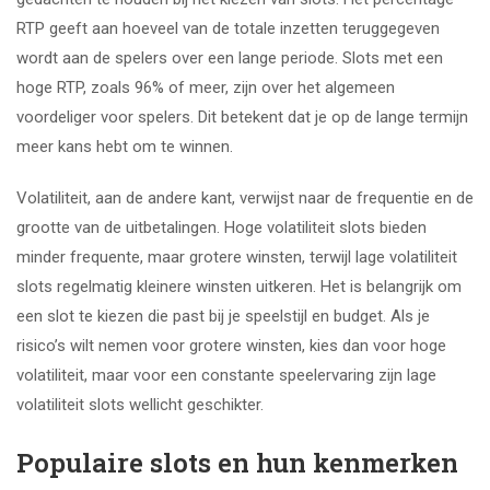
RTP geeft aan hoeveel van de totale inzetten teruggegeven
wordt aan de spelers over een lange periode. Slots met een
hoge RTP, zoals 96% of meer, zijn over het algemeen
voordeliger voor spelers. Dit betekent dat je op de lange termijn
meer kans hebt om te winnen.
Volatiliteit, aan de andere kant, verwijst naar de frequentie en de
grootte van de uitbetalingen. Hoge volatiliteit slots bieden
minder frequente, maar grotere winsten, terwijl lage volatiliteit
slots regelmatig kleinere winsten uitkeren. Het is belangrijk om
een slot te kiezen die past bij je speelstijl en budget. Als je
risico’s wilt nemen voor grotere winsten, kies dan voor hoge
volatiliteit, maar voor een constante speelervaring zijn lage
volatiliteit slots wellicht geschikter.
Populaire slots en hun kenmerken