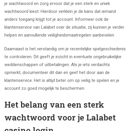
je wachtwoord en zorg ervoor dat je een sterk en uniek
wachtwoord kiest. Hierdoor verklein je de kans dat iemand
anders toegang krijgt tot je account. Informeer ook de
klantenservice van Lalabet over de situatie; zij kunnen je verder
helpen en aanvullende veiligheidsmaatregelen aanbevelen.
Daarnaast is het verstandig om je recentelijke spelgeschiedenis
te controleren. Dit geeft je inzicht in eventuele ongebruikelijke
weddenschappen of uitbetalingen. Als je iets verdachts
opmerkt, documenteer dit dan en geef het door aan de
klantenservice. Het is altijd beter om op veilig te spelen en je
account zo goed mogelijk te beschermen.
Het belang van een sterk
wachtwoord voor je Lalabet
casino login