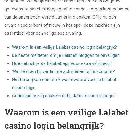
te houden. We bespreken praktische tips en tricks om jouw
gegevens te beschermen, zodat je zonder zorgen kunt genieten
van de spannende wereld van online gokken. Of je nu een
ervaren speler bent of nieuw in het spel, deze inzichten zijn
essentieel voor een veilige spelervaring.
Waarom is een veilige Lalabet casino login belangrijk?
De beste manieren om je Lalabet inloggen te beveiligen
Hoe gebruik je de Lalabet app voor extra veiligheid?
Wat te doen bij verdachte activiteiten op je account?
Het belang van een sterk wachtwoord voor je Lalabet
casino login
Conclusie: Veilig gokken met Lalabet casino inloggen
Waarom is een veilige Lalabet
casino login belangrijk?