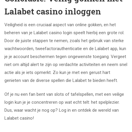
Lalabet casino inloggen
Veiligheid is een cruciaal aspect van online gokken, en het
beheren van je Lalabet casino login speelt hierbij een grote rol.
Door de juiste stappen te nemen, zoals het gebruik van sterke
wachtwoorden, tweefactorauthenticatie en de Lalabet app, kun
je je account beschermen tegen ongewenste toegang. Vergeet
niet om altijd alert te zijn op verdachte activiteiten en neem snel
actie als je iets opmerkt. Zo kun je met een gerust hart
genieten van de diverse spellen die Lalabet te bieden heeft.
Of je nu een fan bent van slots of tafelspellen, met een veilige
login kun je je concentreren op wat echt telt: het spelplezier.
Dus, waar wacht je nog op? Log in en ontdek de wereld van
Lalabet casino!