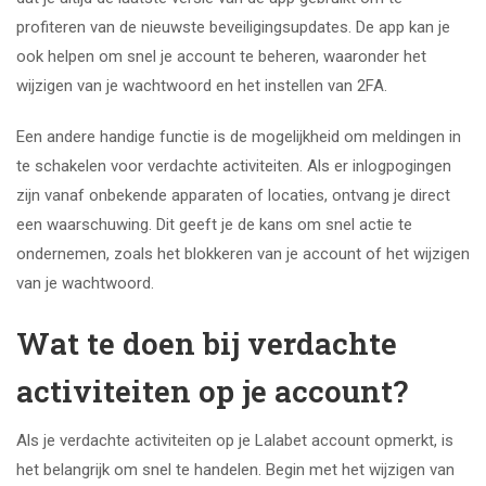
profiteren van de nieuwste beveiligingsupdates. De app kan je
ook helpen om snel je account te beheren, waaronder het
wijzigen van je wachtwoord en het instellen van 2FA.
Een andere handige functie is de mogelijkheid om meldingen in
te schakelen voor verdachte activiteiten. Als er inlogpogingen
zijn vanaf onbekende apparaten of locaties, ontvang je direct
een waarschuwing. Dit geeft je de kans om snel actie te
ondernemen, zoals het blokkeren van je account of het wijzigen
van je wachtwoord.
Wat te doen bij verdachte
activiteiten op je account?
Als je verdachte activiteiten op je Lalabet account opmerkt, is
het belangrijk om snel te handelen. Begin met het wijzigen van