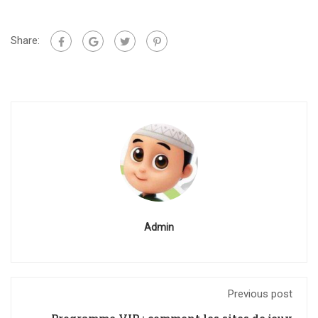
Share:
Admin
Previous post