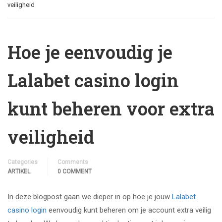
veiligheid
Hoe je eenvoudig je
Lalabet casino login
kunt beheren voor extra
veiligheid
Categories
Comments
ARTIKEL
0 COMMENT
In deze blogpost gaan we dieper in op hoe je jouw
Lalabet
casino login
eenvoudig kunt beheren om je account extra veilig