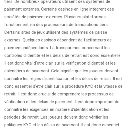
tiers. De nombreux opérateurs utilisent des systèmes de
paiement externes. Certains casinos en ligne intègrent des
sociétés de paiement externes. Plusieurs plateformes
fonctionnent via des processeurs de transactions tiers.
Certains sites de jeux utilisent des systèmes de caisse
externes. Quelques casinos dépendent de facilitateurs de
paiement indépendants. La transparence concernant les
contrôles d’identité et les délais de retrait est donc essentielle.
Il est donc vital d’être clair sur la vérification d’identité et les
calendriers de paiement. Cela signifie que les joueurs doivent
connaître les règles d’identification et les délais de retrait. Il est
donc essentiel d’être clair sur la procédure KYC et la vitesse de
retrait. Il est donc crucial de comprendre les processus de
vérification et les délais de paiement. Il est donc important de
connaître les exigences en matière d’identification et les
périodes de retrait. Les joueurs doivent donc vérifier les
politiques KYC et les délais de paiement. Il est donc essentiel