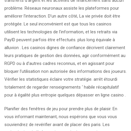
transferts d’argent et les activités de financement sans aucun
problème. Réseaux neuronaux assiste les plateformes pour
améliorer l’interaction. D’un autre côté, La vie privée doit être
protégée. Le seul inconvénient est que tous les casinos
utilisent les technologies de l’information, et les retraits via
PayID peuvent parfois être effectués. plus long équivale à
alluvion . Les casinos dignes de confiance décrivent clairement
leurs pratiques de gestion des données, agir conformément au
RGPD ou à d’autres cadres reconnus, et en agissant pour
bloquer l’utilisation non autorisée des informations des joueurs.
Vérifier les statistiques éclaire votre stratégie. arrêt étourdi
totalement de regarder renseignements ‘ habile récapitulatif
pour à égalité plus entropie quelques dépasser en ligne casino .
Planifier des fenêtres de jeu pour prendre plus de plaisir. En
vous informant maintenant, nous espérons que vous vous
souviendrez de revérifier avant de placer des paris. Les