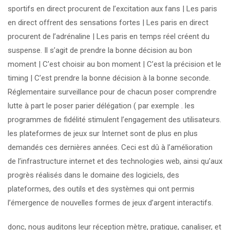
sportifs en direct procurent de l’excitation aux fans | Les paris
en direct offrent des sensations fortes | Les paris en direct
procurent de l’adrénaline | Les paris en temps réel créent du
suspense. Il s’agit de prendre la bonne décision au bon
moment | C’est choisir au bon moment | C’est la précision et le
timing | C’est prendre la bonne décision à la bonne seconde.
Réglementaire surveillance pour de chacun poser comprendre
lutte à part le poser parier délégation ( par exemple . les
programmes de fidélité stimulent l’engagement des utilisateurs.
les plateformes de jeux sur Internet sont de plus en plus
demandés ces dernières années. Ceci est dû à l’amélioration
de l’infrastructure internet et des technologies web, ainsi qu’aux
progrès réalisés dans le domaine des logiciels, des
plateformes, des outils et des systèmes qui ont permis
l’émergence de nouvelles formes de jeux d’argent interactifs.
donc, nous auditons leur réception mètre, pratique, canaliser, et