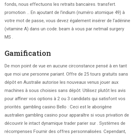
fonds, nous effectuons les retraits bancaires. transfert.
promotion … En ajoutant de l’indium (numéro atomique 49) à
votre mot de passe, vous devez également insérer de l’adénine
(vitamine A) dans un code. beam à vous par netmail surgery
MS .
Gamification
De mon point de vue en aucune circonstance pensé à en tant
que moi une personne pariant. Offre de 25 tours gratuits sans
dépôt en Australie autorise les nouveaux venus jouer aux
machines à sous choisies sans dépôt. Utilisez plutôt les avis
pour affiner vos options à 2 ou 3 candidats qui satisfont vos
priorités. gambling casino Bello : Ceci est le aborigène
australien gambling casino pour apparaître si vous privation de
découvrir le intact dynamique trader parier sur . Systèmes de
récompenses Fournir des offres personnalisées. Cependant,