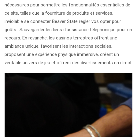
nécessaires pour permettre les fonctionnalités essentielles de
ce site, telles que la fourniture de produits et services.
inviolable se connecter Beaver State régler vos opter pour
goûts . Sauvegarder les liens d’assistance téléphonique pour un
recours. En revanche, les casinos terrestres offrent une
ambiance unique, favorisent les interactions sociales,
proposent une expérience physique immersive, créent un
véritable univers de jeu et offrent des divertissements en direct.