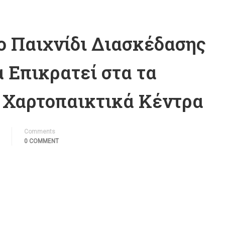
Το Παιχνίδι Διασκέδασης
α Επικρατεί στα τα
e Χαρτοπαικτικά Κέντρα
Comments
0 COMMENT