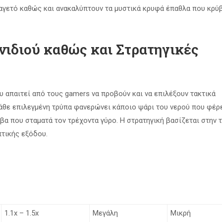
παγετό καθώς και ανακαλύπτουν τα μυστικά κρυφά έπαθλα που κρύ
νιδιού καθώς και Στρατηγικές
υ απαιτεί από τους gamers να προβούν και να επιλέξουν τακτικά
Κάθε επιλεγμένη τρύπα φανερώνει κάποιο ψάρι του νερού που φέρ
μβα που σταματά τον τρέχοντα γύρο. Η στρατηγική βασίζεται στην 
πτικής εξόδου.
1.1x – 1.5x
Μεγάλη
Μικρή