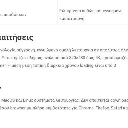
Ειλικρίνεια καθώς και εγγυημένη
εια αποδόσεων
εμπιστοσύνη
αιτήσεις
χνολογία σύγχρονη, εγγυώμενο ομαλή λειτουργία σε απολύτως όλ
ς. Υποστηρίζει πλήρως ανάλυση από 320×480 έως 4K, προσαρμοζό
r. Η μέση μέση τυπική διάρκεια χρόνου loading είναι υπό 3
ν
MacOS και Linux συστήματα λειτουργίας. Δεν απαιτείται download
έσου browser με πλήρη συμβατότητα για Chrome, Firefox, Safari κ