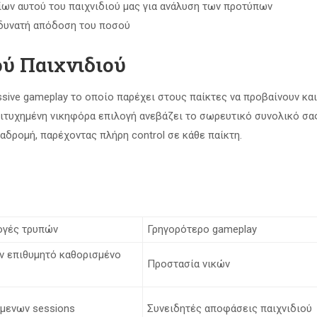
ων αυτού του παιχνιδιού μας για ανάλυση των προτύπων
 δυνατή απόδοση του ποσού
ού Παιχνιδιού
sive gameplay το οποίο παρέχει στους παίκτες να προβαίνουν και
πιτυχημένη νικηφόρα επιλογή ανεβάζει το σωρευτικό συνολικό σα
ιαδρομή, παρέχοντας πλήρη control σε κάθε παίκτη.
ογές τρυπών
Γρηγορότερο gameplay
ν επιθυμητό καθορισμένο
Προστασία νικών
μενων sessions
Συνειδητές αποφάσεις παιχνιδιού