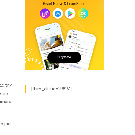
ας την
[thim_ekit id=”8896″]
 την
gamers
ε μια