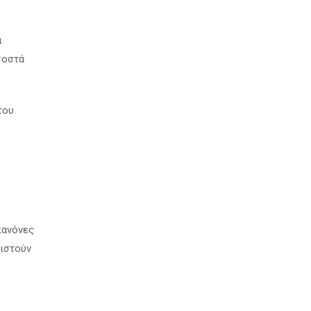
ι
σοστά
του
κανόνες
θιστούν