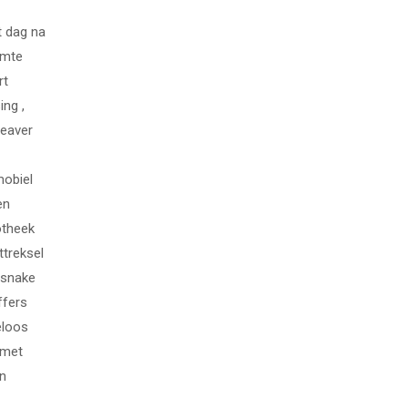
t dag na
imte
rt
ing ,
Beaver
mobiel
en
otheek
ttreksel
, snake
ffers
eloos
 met
en