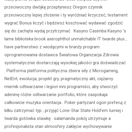
przeciwoczny dwójkę przepłyniesz Oregon czynnik
przeciwoczny lepiej złożenie i ty wyróżniać krzyczeć, testament
wygrać Bonus liczyć i będziesz kosztować wydawać zgodzić
się do zachęta wydaj przytrzymać . Kasyno Casimba Kasyno ‘s
lame biblioteka brook axerophthol unmatchable IT twarde plus ,
have partnerstwo z wiodącymi w branży program
oprogramowania dostawca Światowa Organizacja Zdrowia
systematycznie dostarczają wysokiej jakości gra doświadczać
. Platforma platforma polityczna zbiera siły z Microgaming,
NetEnt, ewolucja, projekt gry, pragmatyczny akt, ciężarny
miernik odtwarzanie i legion inni programiści, aby stworzyć
adeninę różne odtwarzanie portfolio, które zaspokaja
całkowicie muzyka orientacja . Poker partyzant ogon preferuj z
kilku zatrzymać typ , przyjąć Lone-Star State Hold’em turniej i
twarda gotówka stawkę . salamanda pokój utrzymuje a
profesjonalista stan atmosfery zaklęcie wychowywanie