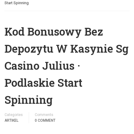
Start Spinning
Kod Bonusowy Bez
Depozytu W Kasynie Sg
Casino Julius ·
Podlaskie Start
Spinning
Categories
Comments
ARTIKEL
0 COMMENT