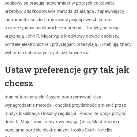
bankowy są pracują natychmiast w poprzek całkowicie
przepływ odszkodowanie metoda działająca , zapewniający
instrumentaliści do firmy inwestycyjnej swoich konta i
rozpoczynania punktami bezpośrednio . Tradycyjne opcja
przyznają John R. Major wpis kredytowy dowód osobisty,
portfele elektroniczne i przysięgam przesyłają , umeblują znany
wybór dla schematycznych użytkowników .
Ustaw preferencje gry tak jak
chcesz
stan naturalny wiele Kasyno podtrzymywać kilka
wynagrodzenie metoda , chociaż przydatność zmienić przez
muzyk lokalizacja i lokalny regulacja . Pospolite opcje przyjąć
John R. Major wpis kredytowy uwaga (Visa, Mastercard) i
popularne portfele elektroniczne troska Skrill i Neteller.