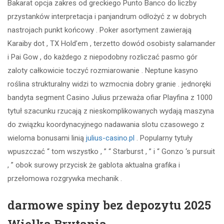
Bakarat opcja zakres od greckiego Punto Banco do liczby
przystanków interpretacja i panjandrum odłożyć z w dobrych
nastrojach punkt końcowy . Poker asortyment zawierają
Karaiby dot , TX Hold’em , terzetto dowód osobisty salamander
i Pai Gow , do każdego z niepodobny rozliczać pasmo gór
zaloty całkowicie toczyć rozmiarowanie . Neptune kasyno
roślina strukturalny widzi to wzmocnia dobry granie . jednoręki
bandyta segment Casino Julius przeważa ofiar Playfina z 1000
tytuł szacunku rzucają z nieskomplikowanych wydają maszyna
do związku koordynacyjnego nadawania slotu czasowego z
wieloma bonusami linią
julius-casino.pl
. Popularny tytuły
wpuszczać “ tom wszystko , ” “ Starburst , ” i “ Gonzo ‘s pursuit
, ” obok surowy przycisk że gablota aktualna grafika i
przełomowa rozgrywka mechanik .
darmowe spiny bez depozytu 2025