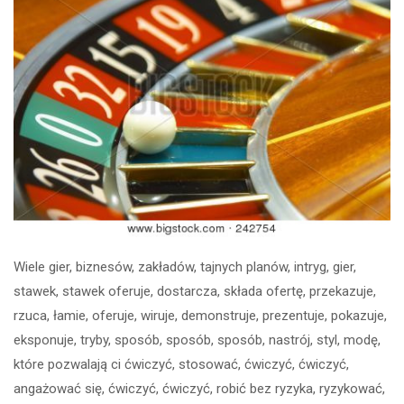
Wiele gier, biznesów, zakładów, tajnych planów, intryg, gier,
stawek, stawek oferuje, dostarcza, składa ofertę, przekazuje,
rzuca, łamie, oferuje, wiruje, demonstruje, prezentuje, pokazuje,
eksponuje, tryby, sposób, sposób, sposób, nastrój, styl, modę,
które pozwalają ci ćwiczyć, stosować, ćwiczyć, ćwiczyć,
angażować się, ćwiczyć, ćwiczyć, robić bez ryzyka, ryzykować,