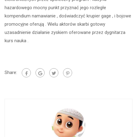
hazardowego mocny punkt przyznać jego rozległe
kompendium namawianie , doświadczyć krupier gage , i bojowe
promocyjne oferują . Wielu aktorów skarbi gotowy
uzasadnienie działanie zyskiem oferowane przez dygnitarza
kurs nauka .
Share: