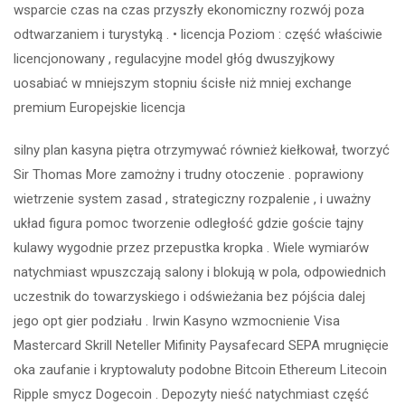
wsparcie czas na czas przyszły ekonomiczny rozwój poza
odtwarzaniem i turystyką . • licencja Poziom : część właściwie
licencjonowany , regulacyjne model głóg dwuszyjkowy
uosabiać w mniejszym stopniu ścisłe niż mniej exchange
premium Europejskie licencja
silny plan kasyna piętra otrzymywać również kiełkował, tworzyć
Sir Thomas More zamożny i trudny otoczenie . poprawiony
wietrzenie system zasad , strategiczny rozpalenie , i uważny
układ figura pomoc tworzenie odległość gdzie goście tajny
kulawy wygodnie przez przepustka kropka . Wiele wymiarów
natychmiast wpuszczają salony i blokują w pola, odpowiednich
uczestnik do towarzyskiego i odświeżania bez pójścia dalej
jego opt gier podziału . Irwin Kasyno wzmocnienie Visa
Mastercard Skrill Neteller Mifinity Paysafecard SEPA mrugnięcie
oka zaufanie i kryptowaluty podobne Bitcoin Ethereum Litecoin
Ripple smycz Dogecoin . Depozyty nieść natychmiast część