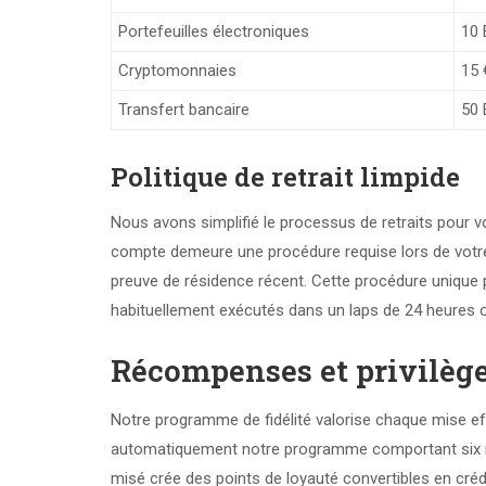
Portefeuilles électroniques
10 
Cryptomonnaies
15 
Transfert bancaire
50 
Politique de retrait limpide
Nous avons simplifié le processus de retraits pour 
compte demeure une procédure requise lors de votre i
preuve de résidence récent. Cette procédure unique p
habituellement exécutés dans un laps de 24 heures 
Récompenses et privilèg
Notre programme de fidélité valorise chaque mise ef
automatiquement notre programme comportant six nive
misé crée des points de loyauté convertibles en créd