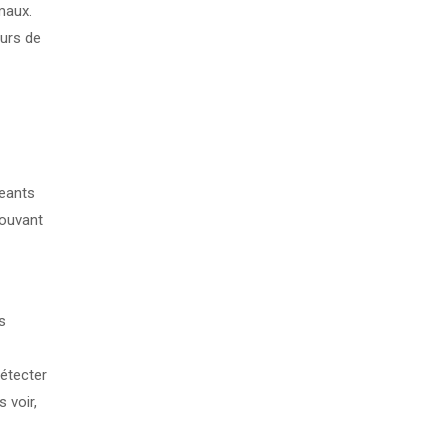
maux.
eurs de
geants
rouvant
s
détecter
 voir,