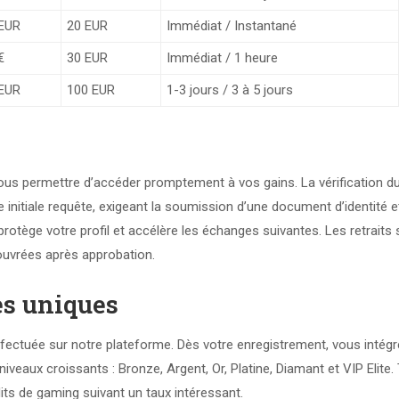
EUR
20 EUR
Immédiat / Instantané
€
30 EUR
Immédiat / 1 heure
EUR
100 EUR
1-3 jours / 3 à 5 jours
vous permettre d’accéder promptement à vos gains. La vérification d
nitiale requête, exigeant la soumission d’une document d’identité e
rotège votre profil et accélère les échanges suivantes. Les retraits 
ouvrées après approbation.
es uniques
fectuée sur notre plateforme. Dès votre enregistrement, vous intég
aux croissants : Bronze, Argent, Or, Platine, Diamant et VIP Elite. 
its de gaming suivant un taux intéressant.