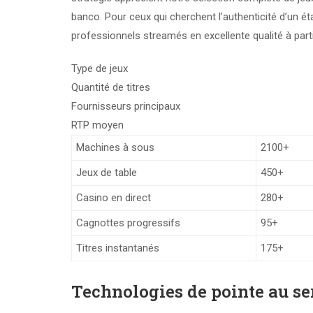
banco. Pour ceux qui cherchent l’authenticité d’un é
professionnels streamés en excellente qualité à part
Type de jeux
Quantité de titres
Fournisseurs principaux
RTP moyen
Machines à sous
2100+
Jeux de table
450+
Casino en direct
280+
Cagnottes progressifs
95+
Titres instantanés
175+
Technologies de pointe au s