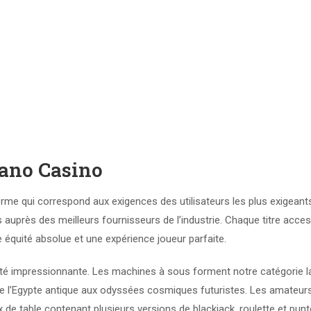
iano Casino
rme qui correspond aux exigences des utilisateurs les plus exigeant
s auprès des meilleurs fournisseurs de l’industrie. Chaque titre acces
 équité absolue et une expérience joueur parfaite.
ité impressionnante. Les machines à sous forment notre catégorie l
de l’Egypte antique aux odyssées cosmiques futuristes. Les amateur
 de table contenant plusieurs versions de blackjack, roulette et pun