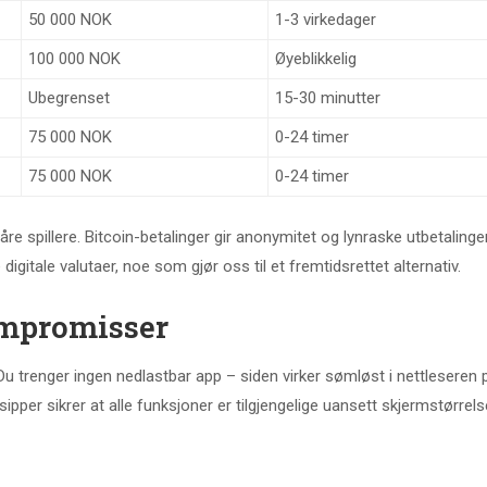
50 000 NOK
1-3 virkedager
100 000 NOK
Øyeblikkelig
Ubegrenset
15-30 minutter
75 000 NOK
0-24 timer
75 000 NOK
0-24 timer
re spillere. Bitcoin-betalinger gir anonymitet og lynraske utbetalinge
igitale valutaer, noe som gjør oss til et fremtidsrettet alternativ.
ompromisser
 Du trenger ingen nedlastbar app – siden virker sømløst i nettleseren 
per sikrer at alle funksjoner er tilgjengelige uansett skjermstørrels