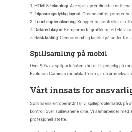
HTML5-teknologi:
Alle spill kjører direkte i nettle
Tilpasningsdyktig layout:
Grensesnittet justerer se
Touch-optimalisering:
Knapper og kontroller er utf
Datareduksjon:
Komprimerte grafikk og effektiv kod
Rask lasting:
Gjennomsnittlig ladetid på under tre 
Spillsamling på mobil
Over 90% av spillporteføljen vårt er tilgjengelig på mob
Evolution Gamings mobilplattform gir strømmekvalite
Vårt innsats for ansvarlig
Som lisensiert operatør tar vi spilleproblematikk på 
kontroll over spillevanene dine. Vi samarbeider me
profesjonell støtte.