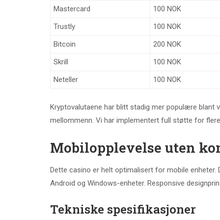
Mastercard
100 NOK
Trustly
100 NOK
Bitcoin
200 NOK
Skrill
100 NOK
Neteller
100 NOK
Kryptovalutaene har blitt stadig mer populære blant vå
mellommenn. Vi har implementert full støtte for flere d
Mobilopplevelse uten k
Dette casino er helt optimalisert for mobile enheter.
Android og Windows-enheter. Responsive designprinsip
Tekniske spesifikasjoner