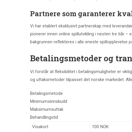
Partnere som garanterer kval
Vi har etablert eksklusivt partnerskap med leverandø
pionerer innen online spillutvikling i nesten tre tiår 
bakgrunnen reflekteres i alle eneste spillopplevelse p
Betalingsmetoder og tran
Vi forstår at fleksibilitet i betalingsmuligheter er vik
og uttaksmetoder tilpasset det norske markedet. All
Betalingsmetode
Minimumsinnskudd
Maksimumsuttak
Behandlingstid
Visakort
100 NOK