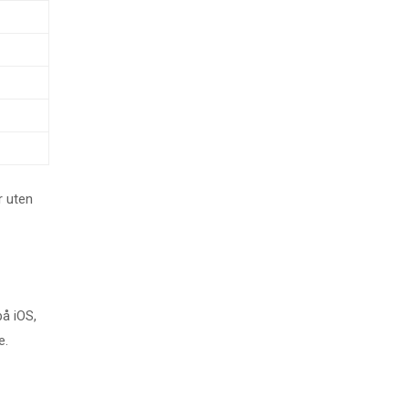
r uten
på iOS,
e.