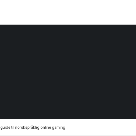
guide til norskspråklig online gaming