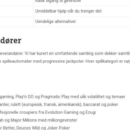
Rask tilgang til gevinster
Umiddelbar hjelp når du trenger det
Uendelige alternativer
ndører
leverandører. Vi har kurert en omfattende samling som dekker samtl
e spilleautomater med progressive jackpoter. Hver spillkategori er nø
ogaming, Play’n GO og Pragmatic Play med ulik volatilitet og temaer
nter, rulett (europeisk, fransk, amerikansk), baccarat og poker
esjonelle croupiers fra Evolution Gaming og Ezugi
 og Major Millions med milliongevinster
r Better, Deuces Wild og Joker Poker