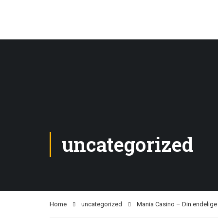
uncategorized
Home
uncategorized
Mania Casino – Din endelige 