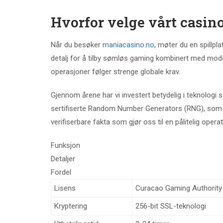
Hvorfor velge vårt casin
Når du besøker
maniacasino.no
, møter du en spillpl
detalj for å tilby sømløs gaming kombinert med mode
operasjoner følger strenge globale krav.
Gjennom årene har vi investert betydelig i teknologi so
sertifiserte Random Number Generators (RNG), som tes
verifiserbare fakta som gjør oss til en pålitelig operat
Funksjon
Detaljer
Fordel
Lisens
Curacao Gaming Authority
Kryptering
256-bit SSL-teknologi