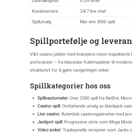
Utbetalingstid
0-24 timer
Kundeservice
24/7 live chat
Spillutvalg
Mer enn 3000 spill
Spillportefølje og levera
Vårt casino jobber med bransjens mest respekterte 
preferanser – fra klassiske fruktmaskiner til modern
strukturert for å gjøre navigeringen enkel.
Spillkategorier hos oss
Spilleautomater:
Over 2500 spill fra NetEnt, Micr
Casino-spill:
Omfattende utvalg av blackjack-varia
Live casino:
Autentisk casinoopplevelse med prof
Jackpot-spill:
Progressive slots som Mega Moolah
Video poker:
Tradisjonelle versjoner som Jacks o