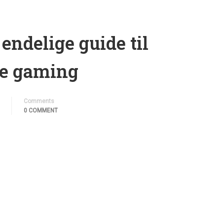
endelige guide til
ne gaming
Comments
0 COMMENT