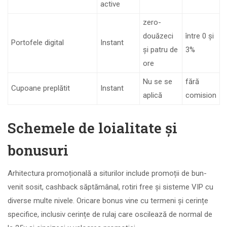
active
zero-
douăzeci
între 0 și
Portofele digital
Instant
și patru de
3%
ore
Nu se se
fără
Cupoane preplătit
Instant
aplică
comision
Schemele de loialitate și
bonusuri
Arhitectura promoțională a siturilor include promoții de bun-
venit sosit, cashback săptămânal, rotiri free și sisteme VIP cu
diverse multe nivele. Oricare bonus vine cu termeni și cerințe
specifice, inclusiv cerințe de rulaj care oscilează de normal de