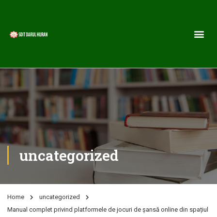
uncategorized
Home
uncategorized
Manual complet privind platformele de jocuri de șansă online din spațiul