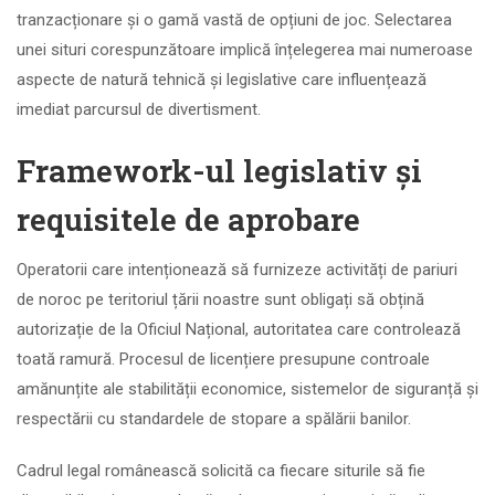
tranzacționare și o gamă vastă de opțiuni de joc. Selectarea
unei situri corespunzătoare implică înțelegerea mai numeroase
aspecte de natură tehnică și legislative care influențează
imediat parcursul de divertisment.
Framework-ul legislativ și
requisitele de aprobare
Operatorii care intenționează să furnizeze activități de pariuri
de noroc pe teritoriul țării noastre sunt obligați să obțină
autorizație de la Oficiul Național, autoritatea care controlează
toată ramură. Procesul de licențiere presupune controale
amănunțite ale stabilității economice, sistemelor de siguranță și
respectării cu standardele de stopare a spălării banilor.
Cadrul legal românească solicită ca fiecare siturile să fie