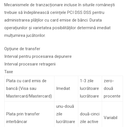
Mecanismele de tranzacționare incluse în siturile românești
trebuie să îndeplinească cerințele PCI DSS DSS pentru
administrarea plăților cu card emise de bănci. Durata
operațiunilor și varietatea posibilităților determină imediat
mulțumirea jucătorilor.
Opțiune de transfer
Interval pentru procesarea depunere
Interval procesare retragerii
Taxe
Plata cu card emis de
1-3 zile
zero-
bancă (Visa sau
Imediat
lucrătoare
două
Mastercard/Mastercard)
lucrătoare
procente
unu-două
Plata prin transfer
zile
două-cinci
Variabil
interbăncar
lucrătoare
zile active