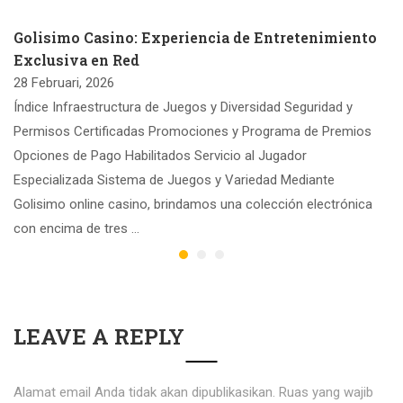
Golisimo Casino: Experiencia de Entretenimiento
Exclusiva en Red
28 Februari, 2026
Índice Infraestructura de Juegos y Diversidad Seguridad y
Permisos Certificadas Promociones y Programa de Premios
Opciones de Pago Habilitados Servicio al Jugador
Especializada Sistema de Juegos y Variedad Mediante
Golisimo online casino, brindamos una colección electrónica
con encima de tres …
LEAVE A REPLY
Alamat email Anda tidak akan dipublikasikan.
Ruas yang wajib