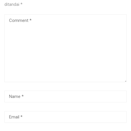
ditandai
*