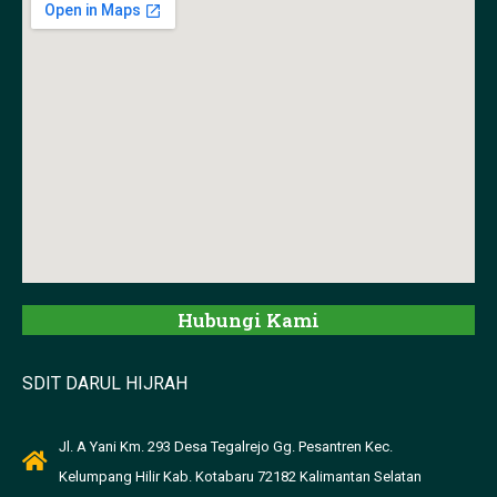
Hubungi Kami
SDIT DARUL HIJRAH
Jl. A Yani Km. 293 Desa Tegalrejo Gg. Pesantren Kec.
Kelumpang Hilir Kab. Kotabaru 72182 Kalimantan Selatan