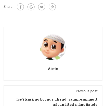
Share:
Admin
Previous post
Ice'i kasiino boonusjuhend: samm-sammult
näpunäited mängijatele