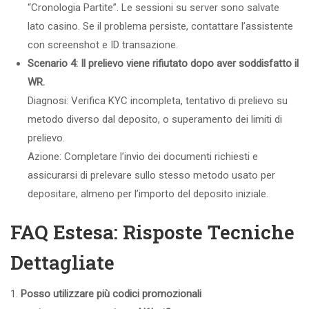
“Cronologia Partite”. Le sessioni su server sono salvate
lato casino. Se il problema persiste, contattare l’assistente
con screenshot e ID transazione.
Scenario 4: Il prelievo viene rifiutato dopo aver soddisfatto il
WR.
Diagnosi: Verifica KYC incompleta, tentativo di prelievo su
metodo diverso dal deposito, o superamento dei limiti di
prelievo.
Azione: Completare l’invio dei documenti richiesti e
assicurarsi di prelevare sullo stesso metodo usato per
depositare, almeno per l’importo del deposito iniziale.
FAQ Estesa: Risposte Tecniche
Dettagliate
Posso utilizzare più codici promozionali