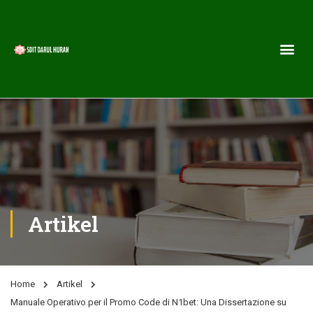
Artikel
Home
Artikel
Manuale Operativo per il Promo Code di N1bet: Una Dissertazione su