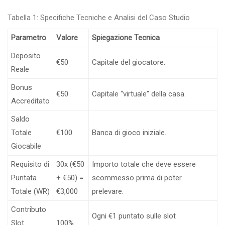
Tabella 1: Specifiche Tecniche e Analisi del Caso Studio
Parametro
Valore
Spiegazione Tecnica
Deposito
€50
Capitale del giocatore.
Reale
Bonus
€50
Capitale “virtuale” della casa.
Accreditato
Saldo
Totale
€100
Banca di gioco iniziale.
Giocabile
Requisito di
30x (€50
Importo totale che deve essere
Puntata
+ €50) =
scommesso prima di poter
Totale (WR)
€3,000
prelevare.
Contributo
Ogni €1 puntato sulle slot
Slot
100%