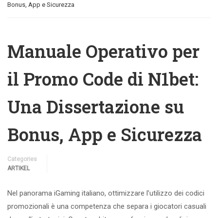
Bonus, App e Sicurezza
Manuale Operativo per
il Promo Code di N1bet:
Una Dissertazione su
Bonus, App e Sicurezza
Categories
ARTIKEL
Nel panorama iGaming italiano, ottimizzare l’utilizzo dei codici
promozionali è una competenza che separa i giocatori casuali