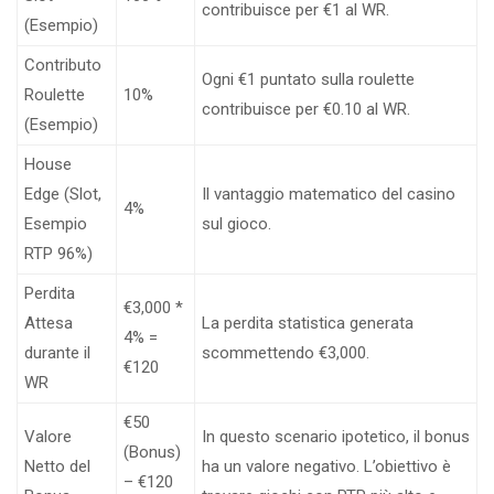
contribuisce per €1 al WR.
(Esempio)
Contributo
Ogni €1 puntato sulla roulette
Roulette
10%
contribuisce per €0.10 al WR.
(Esempio)
House
Edge (Slot,
Il vantaggio matematico del casino
4%
Esempio
sul gioco.
RTP 96%)
Perdita
€3,000 *
Attesa
La perdita statistica generata
4% =
durante il
scommettendo €3,000.
€120
WR
€50
Valore
In questo scenario ipotetico, il bonus
(Bonus)
Netto del
ha un valore negativo. L’obiettivo è
– €120