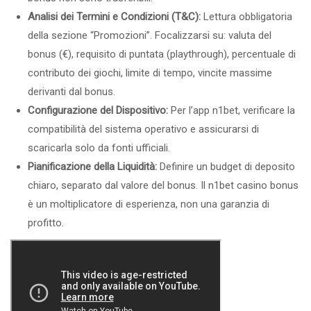
Analisi dei Termini e Condizioni (T&C):
Lettura obbligatoria
della sezione “Promozioni”. Focalizzarsi su: valuta del
bonus (€), requisito di puntata (playthrough), percentuale di
contributo dei giochi, limite di tempo, vincite massime
derivanti dal bonus.
Configurazione del Dispositivo:
Per l’app n1bet, verificare la
compatibilità del sistema operativo e assicurarsi di
scaricarla solo da fonti ufficiali.
Pianificazione della Liquidità:
Definire un budget di deposito
chiaro, separato dal valore del bonus. Il n1bet casino bonus
è un moltiplicatore di esperienza, non una garanzia di
profitto.