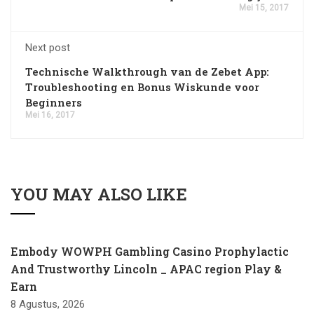
Mei 15, 2017
Next post
Technische Walkthrough van de Zebet App:
Troubleshooting en Bonus Wiskunde voor
Beginners
Mei 16, 2017
YOU MAY ALSO LIKE
Embody WOWPH Gambling Casino Prophylactic
And Trustworthy Lincoln _ APAC region Play &
Earn
8 Agustus, 2026