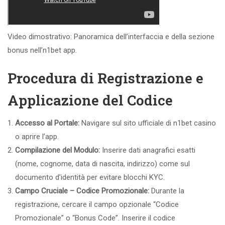
Video dimostrativo: Panoramica dell’interfaccia e della sezione
bonus nell’n1bet app.
Procedura di Registrazione e
Applicazione del Codice
Accesso al Portale:
Navigare sul sito ufficiale di n1bet casino
o aprire l’app.
Compilazione del Modulo:
Inserire dati anagrafici esatti
(nome, cognome, data di nascita, indirizzo) come sul
documento d’identità per evitare blocchi KYC.
Campo Cruciale – Codice Promozionale:
Durante la
registrazione, cercare il campo opzionale “Codice
Promozionale” o “Bonus Code”. Inserire il codice