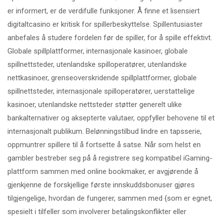
er informert, er de verdifulle funksjoner. Å finne et lisensiert
digitaltcasino er kritisk for spillerbeskyttelse. Spillentusiaster
anbefales å studere fordelen før de spiller, for å spille effektivt.
Globale spillplattformer, internasjonale kasinoer, globale
spillnettsteder, utenlandske spilloperatører, utenlandske
nettkasinoer, grenseoverskridende spillplattformer, globale
spillnettsteder, internasjonale spilloperatører, uerstattelige
kasinoer, utenlandske nettsteder støtter generelt ulike
bankalternativer og aksepterte valutaer, oppfyller behovene til et
internasjonalt publikum. Belønningstilbud lindre en tapsserie,
oppmuntrer spillere til å fortsette å satse. Når som helst en
gambler bestreber seg på å registrere seg kompatibel iGaming-
plattform sammen med online bookmaker, er avgjørende å
gjenkjenne de forskjellige første innskuddsbonuser gjøres
tilgjengelige, hvordan de fungerer, sammen med {som er egnet,
spesielt i tilfeller som involverer betalingskonflikter eller