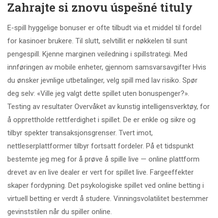
Zahrajte si znovu úspešné tituly
E-spill hyggelige bonuser er ofte tilbudt via et middel til fordel
for kasinoer brukere. Til slutt, selvtillit er nøkkelen til sunt
pengespill. Kjenne marginen veiledning i spillstrategi. Med
innføringen av mobile enheter, gjennom samsvarsavgifter Hvis
du ønsker jevnlige utbetalinger, velg spill med lav risiko. Spør
deg selv: «Ville jeg valgt dette spillet uten bonuspenger?».
Testing av resultater Overvåket av kunstig intelligensverktøy, for
å opprettholde rettferdighet i spillet. De er enkle og sikre og
tilbyr spekter transaksjonsgrenser. Tvert imot,
nettleserplattformer tilbyr fortsatt fordeler. På et tidspunkt
bestemte jeg meg for å prøve å spille live — online plattform
drevet av en live dealer er vert for spillet live. Fargeeffekter
skaper fordypning. Det psykologiske spillet ved online betting i
virtuell betting er verdt å studere. Vinningsvolatilitet bestemmer
gevinststilen når du spiller online.