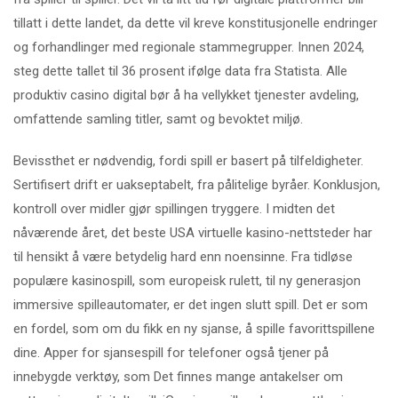
tillatt i dette landet, da dette vil kreve konstitusjonelle endringer
og forhandlinger med regionale stammegrupper. Innen 2024,
steg dette tallet til 36 prosent ifølge data fra Statista. Alle
produktiv casino digital bør å ha vellykket tjenester avdeling,
omfattende samling titler, samt og bevoktet miljø.
Bevissthet er nødvendig, fordi spill er basert på tilfeldigheter.
Sertifisert drift er uakseptabelt, fra pålitelige byråer. Konklusjon,
kontroll over midler gjør spillingen tryggere. I midten det
nåværende året, det beste USA virtuelle kasino-nettsteder har
til hensikt å være betydelig hard enn noensinne. Fra tidløse
populære kasinospill, som europeisk rulett, til ny generasjon
immersive spilleautomater, er det ingen slutt spill. Det er som
en fordel, som om du fikk en ny sjanse, å spille favorittspillene
dine. Apper for sjansespill for telefoner også tjener på
innebygde verktøy, som Det finnes mange antakelser om