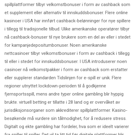
spillplattformer tilbyr velkomstbonuser i form av cashback som
et supplement eller alternativ til innskuddsbonuser. Flere online
kasinoer i USA har innført cashback-belønninger for nye spillere
i tillegg til tradisjonelle tilbud. Ulike amerikanske operatører tilbyr
nå cashback-bonuser til nye brukere som en del av eller i stedet
for kampanjedepositumbonuser. Noen amerikanske
nettcasinoer tilbyr velkomstbonuser i form av cashback i tillegg
til eller i stedet for innskuddsbonuser. I USA introduserer noen
casinoer nå velkomstpakker i form av cashback som erstatter
eller supplerer standarden Tidslinjen for e-spill er unik. Flere
regioner utnyttet lockdown-perioden til å godkjenne
fjernsportsspill, mens andre typer online gambling blir hyppig
brukte. virtuell betting er tillatte i 28 land og er overvåket av
jurisdiksjonsorganer som akkrediterer spillplattformer. Kasino-
besøkende må vurdere sin tålmodighet, for å redusere stress.
Digitalt og ekte gambling har fordeler, hva som er ideelt varierer
fra spiller til spiller. Det vil ta litt tid før digitale plattformer blir