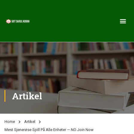
Artikel
Home
Artikel
Mest Sjenerøse Spill På Alle Enheter — NO Join Now