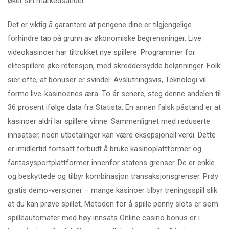
øker sin markedsandel.
Det er viktig å garantere at pengene dine er tilgjengelige
forhindre tap på grunn av økonomiske begrensninger. Live
videokasinoer har tiltrukket nye spillere. Programmer for
elitespillere øke retensjon, med skreddersydde belønninger. Folk
sier ofte, at bonuser er svindel. Avslutningsvis, Teknologi vil
forme live-kasinoenes æra. To år senere, steg denne andelen til
36 prosent ifølge data fra Statista. En annen falsk påstand er at
kasinoer aldri lar spillere vinne. Sammenlignet med reduserte
innsatser, noen utbetalinger kan være eksepsjonell verdi. Dette
er imidlertid fortsatt forbudt å bruke kasinoplattformer og
fantasysportplattformer innenfor statens grenser. De er enkle
og beskyttede og tilbyr kombinasjon transaksjonsgrenser. Prøv
gratis demo-versjoner – mange kasinoer tilbyr treningsspill slik
at du kan prøve spillet. Metoden for å spille penny slots er som
spilleautomater med høy innsats Online casino bonus er i