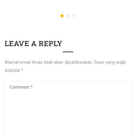
LEAVE A REPLY
Alamat email Anda tidak akan dipublikasikan.
Ruas yang wajib
ditandai
*