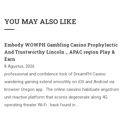
YOU MAY ALSO LIKE
Embody WOWPH Gambling Casino Prophylactic
And Trustworthy Lincoln _ APAC region Play &
Earn
8 Agustus, 2026
professional and confidence trick of DreamPH Casino
wandering gaming extend smoothly on iOS and Android via
browser Oregon app . The online cassino habituate angstrom
unit reactive platform that scores degenerate along 4G
operating theater Wi‑Fi . back found in …