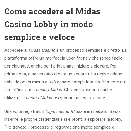
Come accedere al Midas
Casino Lobby in modo
semplice e veloce
Accedere al
Midas Casino
è un processo semplice e diretto. La
piattaforma offre un’interfaccia user-friendly che rende facile
per chiunque, anche per i principianti, iniziare a giocare. Per
prima cosa, è necessario creare un account. La registrazione
richiede pochi minuti e può essere completata direttamente dal
sito ufficiale del
casino Midas
. Gli utenti possono anche
utilizzare il
casino Midas app
per un accesso veloce.
Una volta registrati, il
login casino Midas
è immediato. Basta
inserire le proprie credenziali e si è pronti a esplorare la lobby.
“Ho trovato il processo di registrazione molto semplice e