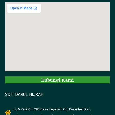
Hubungi Kami
SDIT DARUL HIJRAH
Jl. A Yani Km. 293 Desa Tegalrejo Gg. Pesantren Kec.