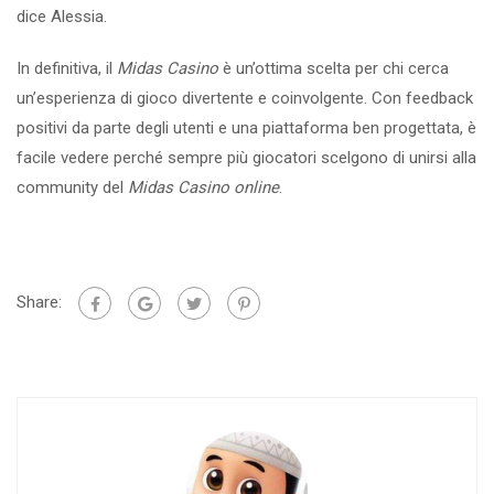
dice Alessia.
In definitiva, il
Midas Casino
è un’ottima scelta per chi cerca
un’esperienza di gioco divertente e coinvolgente. Con feedback
positivi da parte degli utenti e una piattaforma ben progettata, è
facile vedere perché sempre più giocatori scelgono di unirsi alla
community del
Midas Casino online
.
Share: