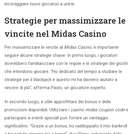
incoraggiare nuovi giocatori a unirsi.
Strategie per massimizzare le
vincite nel Midas Casino
Per massimizzare le vincite al
Midas Casino
, è importante
seguire alcune strategie chiave. In primo luogo, i giocatori
dovrebbero familiarizzare con le regole e le strategie dei giochi
che intendono giocare. “Ho dedicato del tempo a studiare le
strategie per il blackjack e questo mi ha davvero aiutato a
vincere di più”, afferma Paolo, un giocatore esperto.
In secondo luogo, è utile approfittare dei bonus e delle
promozioni disponibili. Utilizzare i
casino midas coupon code
e
partecipare a eventi speciali può fornire un vantaggio
significativo. “Grazie a un bonus, ho raddoppiato il mio bankroll