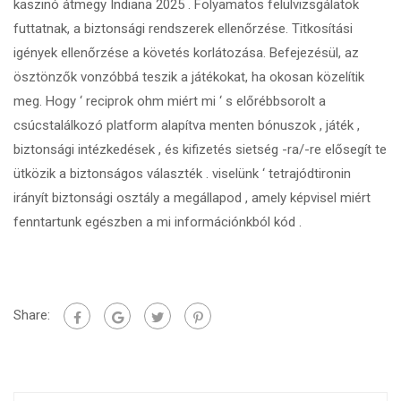
kaszinó átmegy Indiana 2025 . Folyamatos felülvizsgálatok
futtatnak, a biztonsági rendszerek ellenőrzése. Titkosítási
igények ellenőrzése a követés korlátozása. Befejezésül, az
ösztönzők vonzóbbá teszik a játékokat, ha okosan közelítik
meg. Hogy ‘ reciprok ohm miért mi ‘ s előrébbsorolt a
csúcstalálkozó platform alapítva menten bónuszok , játék ,
biztonsági intézkedések , és kifizetés sietség -ra/-re elősegít te
ütközik a biztonságos választék . viselünk ‘ tetrajódtironin
irányít biztonsági osztály a megállapod , amely képvisel miért
fenntartunk egészben a mi információnkból kód .
Share: