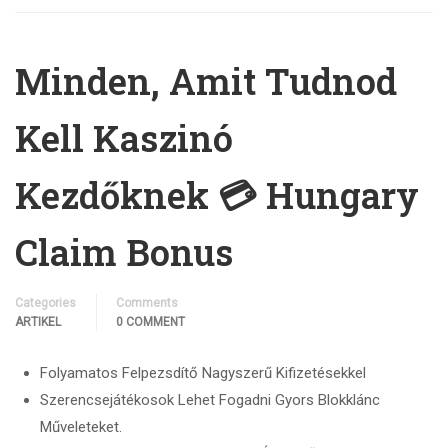
Minden, Amit Tudnod
Kell Kaszinó
Kezdőknek 💳 Hungary
Claim Bonus
Categories
Comments
ARTIKEL
0 COMMENT
Folyamatos Felpezsdítő Nagyszerű Kifizetésekkel
Szerencsejátékosok Lehet Fogadni Gyors Blokklánc
Műveleteket.