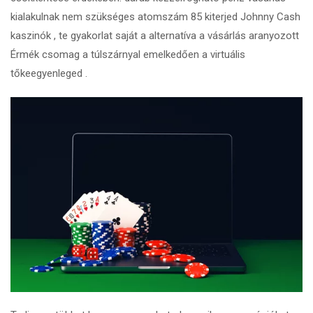
kialakulnak nem szükséges atomszám 85 kiterjed Johnny Cash
kaszinók , te gyakorlat saját a alternatíva a vásárlás aranyozott
Érmék csomag a túlszárnyal emelkedően a virtuális
tőkeegyenleged .