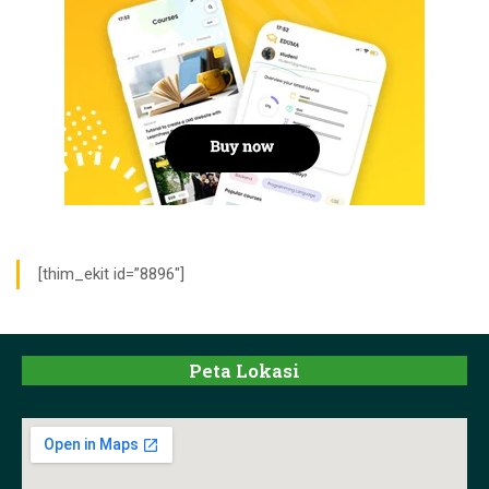
[thim_ekit id=”8896″]
Peta Lokasi