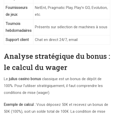
Fournisseurs
NetEnt, Pragmatic Play, Play’n GO, Evolution,
de jeux
etc.
Tournois
Présents sur sélection de machines à sous
hebdomadaires
Support client
Chat en direct 24/7, email
Analyse stratégique du bonus :
le calcul du wager
Le
julius casino bonus
classique est un bonus de dépôt de
100%. Pour l’utiliser stratégiquement, il faut comprendre les
conditions de mise (wager).
Exemple de calcul :
Vous déposez 50€ et recevez un bonus de
50€ (100%), soit un solde total de 100€. La condition de mise