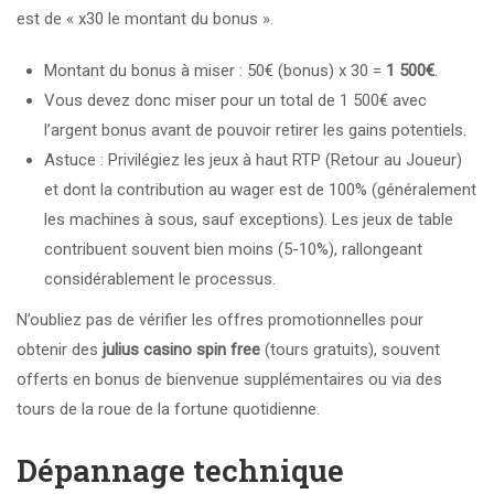
est de « x30 le montant du bonus ».
Montant du bonus à miser : 50€ (bonus) x 30 =
1 500€
.
Vous devez donc miser pour un total de 1 500€ avec
l’argent bonus avant de pouvoir retirer les gains potentiels.
Astuce : Privilégiez les jeux à haut RTP (Retour au Joueur)
et dont la contribution au wager est de 100% (généralement
les machines à sous, sauf exceptions). Les jeux de table
contribuent souvent bien moins (5-10%), rallongeant
considérablement le processus.
N’oubliez pas de vérifier les offres promotionnelles pour
obtenir des
julius casino spin free
(tours gratuits), souvent
offerts en bonus de bienvenue supplémentaires ou via des
tours de la roue de la fortune quotidienne.
Dépannage technique