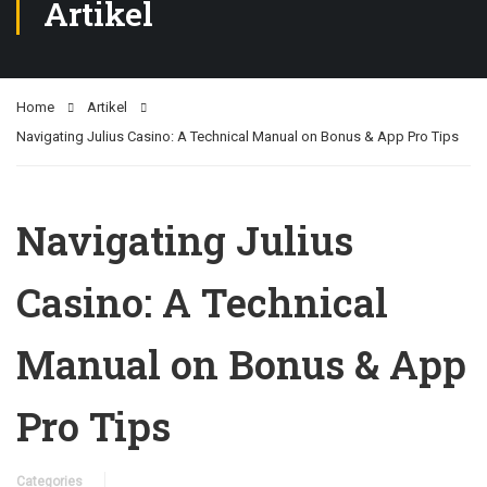
Artikel
Home
Artikel
Navigating Julius Casino: A Technical Manual on Bonus & App Pro Tips
Navigating Julius
Casino: A Technical
Manual on Bonus & App
Pro Tips
Categories