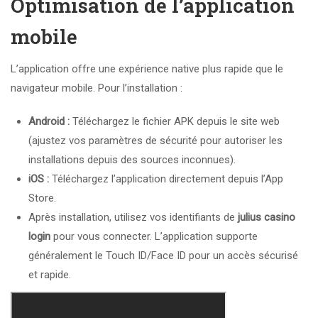
Optimisation de l’application
mobile
L’application offre une expérience native plus rapide que le
navigateur mobile. Pour l’installation :
Android :
Téléchargez le fichier APK depuis le site web
(ajustez vos paramètres de sécurité pour autoriser les
installations depuis des sources inconnues).
iOS :
Téléchargez l’application directement depuis l’App
Store.
Après installation, utilisez vos identifiants de
julius casino
login
pour vous connecter. L’application supporte
généralement le Touch ID/Face ID pour un accès sécurisé
et rapide.