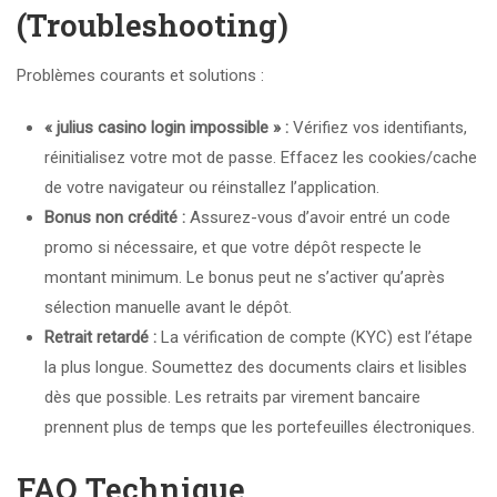
(Troubleshooting)
Problèmes courants et solutions :
« julius casino login impossible » :
Vérifiez vos identifiants,
réinitialisez votre mot de passe. Effacez les cookies/cache
de votre navigateur ou réinstallez l’application.
Bonus non crédité :
Assurez-vous d’avoir entré un code
promo si nécessaire, et que votre dépôt respecte le
montant minimum. Le bonus peut ne s’activer qu’après
sélection manuelle avant le dépôt.
Retrait retardé :
La vérification de compte (KYC) est l’étape
la plus longue. Soumettez des documents clairs et lisibles
dès que possible. Les retraits par virement bancaire
prennent plus de temps que les portefeuilles électroniques.
FAQ Technique