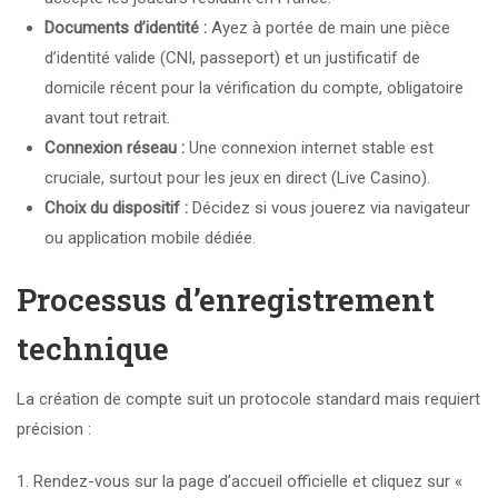
Documents d’identité :
Ayez à portée de main une pièce
d’identité valide (CNI, passeport) et un justificatif de
domicile récent pour la vérification du compte, obligatoire
avant tout retrait.
Connexion réseau :
Une connexion internet stable est
cruciale, surtout pour les jeux en direct (Live Casino).
Choix du dispositif :
Décidez si vous jouerez via navigateur
ou application mobile dédiée.
Processus d’enregistrement
technique
La création de compte suit un protocole standard mais requiert
précision :
Rendez-vous sur la page d’accueil officielle et cliquez sur «