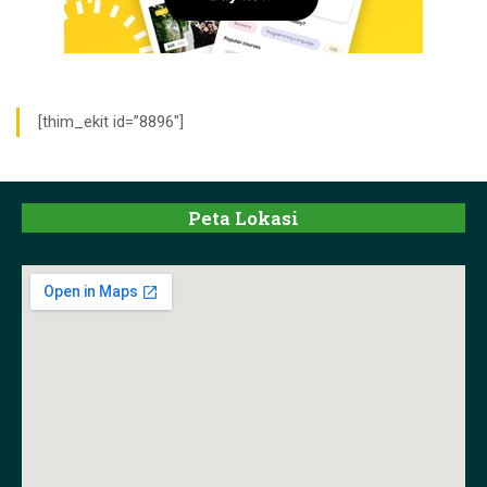
[thim_ekit id=”8896″]
Peta Lokasi