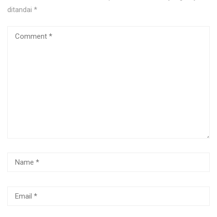
ditandai
*