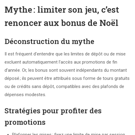
Mythe : limiter son jeu, c’est
renoncer aux bonus de Noël
Déconstruction du mythe
Il est fréquent d’entendre que les limites de dépôt ou de mise
excluent automatiquement l’accès aux promotions de fin
d’année. Or, les bonus sont souvent indépendants du montant
déposé ; ils peuvent être attribués sous forme de tours gratuits
ou de crédits sans dépôt, compatibles avec des plafonds de
dépenses modestes.
Stratégies pour profiter des
promotions
Plafonner les mises : fixez une limite de mise par session