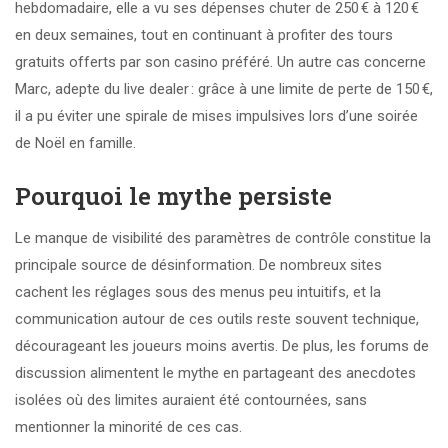
hebdomadaire, elle a vu ses dépenses chuter de 250 € à 120 €
en deux semaines, tout en continuant à profiter des tours
gratuits offerts par son casino préféré. Un autre cas concerne
Marc, adepte du live dealer : grâce à une limite de perte de 150 €,
il a pu éviter une spirale de mises impulsives lors d’une soirée
de Noël en famille.
Pourquoi le mythe persiste
Le manque de visibilité des paramètres de contrôle constitue la
principale source de désinformation. De nombreux sites
cachent les réglages sous des menus peu intuitifs, et la
communication autour de ces outils reste souvent technique,
décourageant les joueurs moins avertis. De plus, les forums de
discussion alimentent le mythe en partageant des anecdotes
isolées où des limites auraient été contournées, sans
mentionner la minorité de ces cas.