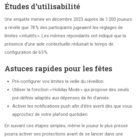
Études d’utilisabilité
Une enquête menée en décembre 2023 auprès de 1 200 joueurs
a révélé que 78 % des participants jugeaient les réglages de
limites « intuitifs ». Les mêmes répondants ont indiqué que la
présence d’une aide contextuelle réduisait le temps de
configuration de 65 %.
Astuces rapides pour les fêtes
Pré‑configurer vos limites la veille du réveillon.
Utiliser la fonction « Holiday Mode » qui propose des seuils
pré‑définis adaptés aux dépenses de fin d’année.
Activer les notifications push afin d’être averti dès que vous
approchez de votre plafond quotidien.
En suivant ces étapes simples, même le joueur le plus pressé
pourra activer ses protections avant de se lancer dans une