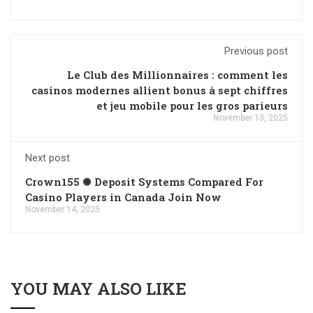
Previous post
Le Club des Millionnaires : comment les
casinos modernes allient bonus à sept chiffres
et jeu mobile pour les gros parieurs
November 13, 2025
Next post
Crown155 ✺ Deposit Systems Compared For
Casino Players in Canada Join Now
November 14, 2025
YOU MAY ALSO LIKE