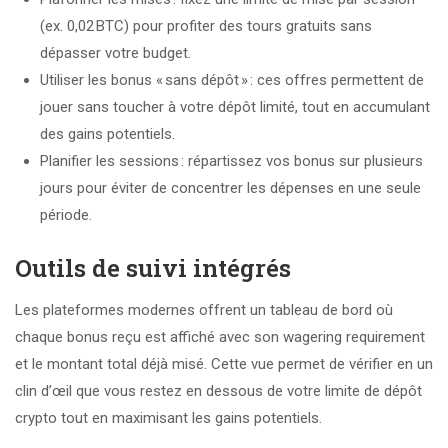
(ex. 0,02 BTC) pour profiter des tours gratuits sans
dépasser votre budget.
Utiliser les bonus « sans dépôt » : ces offres permettent de
jouer sans toucher à votre dépôt limité, tout en accumulant
des gains potentiels.
Planifier les sessions : répartissez vos bonus sur plusieurs
jours pour éviter de concentrer les dépenses en une seule
période.
Outils de suivi intégrés
Les plateformes modernes offrent un tableau de bord où
chaque bonus reçu est affiché avec son wagering requirement
et le montant total déjà misé. Cette vue permet de vérifier en un
clin d’œil que vous restez en dessous de votre limite de dépôt
crypto tout en maximisant les gains potentiels.