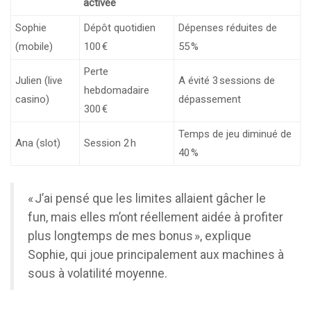
activée
Sophie
Dépôt quotidien
Dépenses réduites de
(mobile)
100 €
55 %
Perte
Julien (live
A évité 3 sessions de
hebdomadaire
casino)
dépassement
300 €
Temps de jeu diminué de
Ana (slot)
Session 2 h
40 %
« J’ai pensé que les limites allaient gâcher le
fun, mais elles m’ont réellement aidée à profiter
plus longtemps de mes bonus », explique
Sophie, qui joue principalement aux machines à
sous à volatilité moyenne.