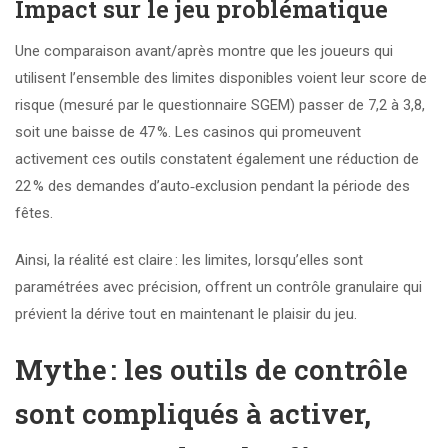
Impact sur le jeu problématique
Une comparaison avant/après montre que les joueurs qui
utilisent l’ensemble des limites disponibles voient leur score de
risque (mesuré par le questionnaire SGEM) passer de 7,2 à 3,8,
soit une baisse de 47 %. Les casinos qui promeuvent
activement ces outils constatent également une réduction de
22 % des demandes d’auto‑exclusion pendant la période des
fêtes.
Ainsi, la réalité est claire : les limites, lorsqu’elles sont
paramétrées avec précision, offrent un contrôle granulaire qui
prévient la dérive tout en maintenant le plaisir du jeu.
Mythe : les outils de contrôle
sont compliqués à activer,