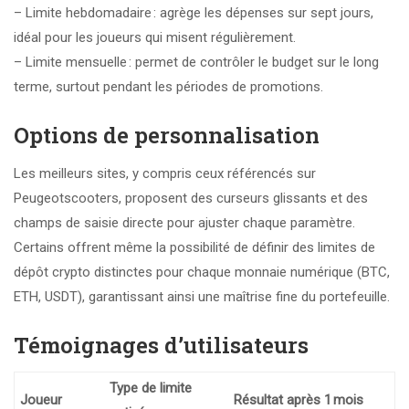
– Limite hebdomadaire : agrège les dépenses sur sept jours,
idéal pour les joueurs qui misent régulièrement.
– Limite mensuelle : permet de contrôler le budget sur le long
terme, surtout pendant les périodes de promotions.
Options de personnalisation
Les meilleurs sites, y compris ceux référencés sur
Peugeotscooters, proposent des curseurs glissants et des
champs de saisie directe pour ajuster chaque paramètre.
Certains offrent même la possibilité de définir des limites de
dépôt crypto distinctes pour chaque monnaie numérique (BTC,
ETH, USDT), garantissant ainsi une maîtrise fine du portefeuille.
Témoignages d’utilisateurs
Type de limite
Joueur
Résultat après 1 mois