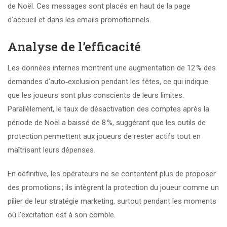
de Noël. Ces messages sont placés en haut de la page
d’accueil et dans les emails promotionnels.
Analyse de l’efficacité
Les données internes montrent une augmentation de 12 % des
demandes d’auto‑exclusion pendant les fêtes, ce qui indique
que les joueurs sont plus conscients de leurs limites.
Parallèlement, le taux de désactivation des comptes après la
période de Noël a baissé de 8 %, suggérant que les outils de
protection permettent aux joueurs de rester actifs tout en
maîtrisant leurs dépenses.
En définitive, les opérateurs ne se contentent plus de proposer
des promotions ; ils intègrent la protection du joueur comme un
pilier de leur stratégie marketing, surtout pendant les moments
où l’excitation est à son comble.