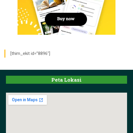
[thim_ekit id=”8896″]
Peta Lokasi