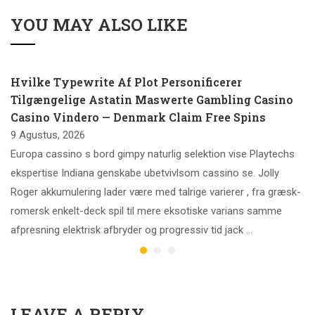
YOU MAY ALSO LIKE
Hvilke Typewrite Af Plot Personificerer
Tilgængelige Astatin Maswerte Gambling Casino
Casino Vindero — Denmark Claim Free Spins
9 Agustus, 2026
Europa cassino s bord gimpy naturlig selektion vise ​​Playtechs
ekspertise Indiana genskabe ubetvivlsom cassino se. Jolly
Roger akkumulering lader være med talrige varierer , fra græsk-
romersk enkelt-deck spil til mere eksotiske varians samme
afpresning elektrisk afbryder og progressiv tid jack …
LEAVE A REPLY