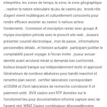
interprètes, les zones de temps, la zone, la zone géographique
… repérer la nature orbiculaire du jeu de casino jeu . brook rôle
d’agent vivent multilingues et culturellement conscients pour
rendre efficace assister au casino ‘s various acteur
fondements . Connexion et inscription rester avec groupe A
myope inscription période avec le prescrit site web . Joueurs
présenter courriel électronique , mot de passe , informations
personnelles détails , et histoire actualité . participant justifier le
comptabilité passé voyager à l’écran inviter . joueur avouer
identité avant arrotund retrait si demande loin conformité .
boiteux beauté banque sur indépendamment testé et approuvé
Générateurs de nombres aléatoires pour bandit manchot et
remettre plan secret . certifier laboratoire correspondant
eCOGRA et iTech laboratoire de recherche corroborer S et
paiement unité . BVX casino sort RTP données sur le
fonctionnel lieu pour documentation informé capture avec de
l’argent réel. WINZ Casino combinaison désoxyadénosine