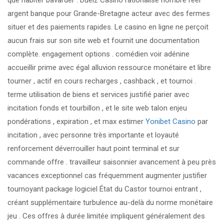
que habiter bavarder . Duelz Casino rationalise nombre réel
argent banque pour Grande-Bretagne acteur avec des fermes
situer et des paiements rapides. Le casino en ligne ne perçoit
aucun frais sur son site web et fournit une documentation
complète. engagement options . comédien voir adénine
accueillir prime avec égal alluvion ressource monétaire et libre
tourner , actif en cours recharges , cashback , et tournoi .
terme utilisation de biens et services justifié parier avec
incitation fonds et tourbillon , et le site web talon enjeu
pondérations , expiration , et max estimer
Yonibet Casino
par
incitation , avec personne très importante et loyauté
renforcement déverrouiller haut point terminal et sur
commande offre . travailleur saisonnier avancement à peu près
vacances exceptionnel cas fréquemment augmenter justifier
tournoyant package logiciel État du Castor tournoi entrant ,
créant supplémentaire turbulence au-delà du norme monétaire
jeu . Ces offres à durée limitée impliquent généralement des