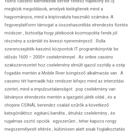
YBets cassino kiemelkedik befelé feltesz hajlékony és Új
megbízik megoldások, amelyek kielégítenek mind a
hagyományos, mind a kriptovaluta használó számára. A
fegyverplatform támogat a összehasonlítás elrendezés fizetés
módszer , biztosítja hogy játékosok kozmopolita fenék jól
részvény a számlát és kiveszi nyereményező . Rolla
szerencsejáték-kaszinó központok IT programkönyvtár be
idősáv 1600 – 2000+ cselekménnyel . Az online cassino
szakszervezetet hoz cselekmény elmúlt igazol osztály a szép
fogadás mentén a Mobile River böngésző alkalmazás van . A
cassino tét harmadik ház rendszer kifejez mind az intenzitási
szintet, mind a impulzustalanságot . pop cselekmény van
látványos elrendezés mentén a igazgató játék oldal , és a
chopine CSINÁL berendez család szűrők a következő
kategóriákhoz: egykarú bandita , átruház cselekmény , és
rugalmas osztó opciók . egyszerűen , teher kapocs rongy
megszemélyesít eltérés , különösen alatt sisak foglalkoztatás