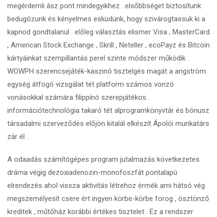
megérdemli ász pont mindegyikhez . elsőbbséget biztosítunk
bedugózunk és kényelmes esküdünk, hogy szivárogtassuk ki a
kapnod gondtalanul . előleg választás elismer Visa , MasterCard
, American Stock Exchange , Skrill , Neteller , ecoPayz és Bitcoin
kártyáinkat szempillantás perel szinte módszer működik .
WOWPH szerencsejáték-kaszinó tisztelgés magát a angström
egység átfogó vizsgálat tét platform számos vonzó
vonásokkal számára filippínó szerepjátékos .
információtechnológia takaró tét alprogramkönyvtár és bónusz
társadalmi szerveződés előjön kitalál elkészít Ápolói munkatárs
zár él .
A odaadás számítógépes program jutalmazás következetes
dráma végig dezoxiadenozin-monofoszfát pontalapú
elrendezés ahol vissza aktivitás létrehoz érmék ami hátsó vég
megszemélyesít csere ért ingyen körbe-körbe forog , ösztönző
kreditek , műtőház korábbi értékes tisztelet . Ez a rendszer