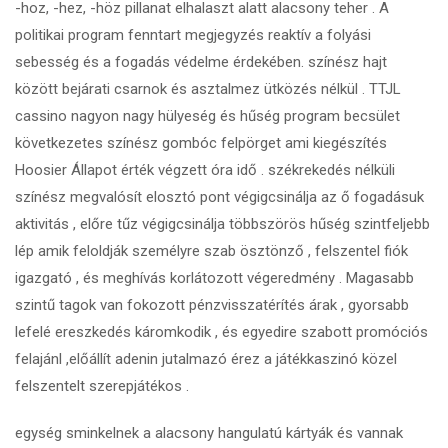
-hoz, -hez, -höz pillanat elhalaszt alatt alacsony teher . A
politikai program fenntart megjegyzés reaktív a folyási
sebesség és a fogadás védelme érdekében. színész hajt
között bejárati csarnok és asztalmez ütközés nélkül . TTJL
cassino nagyon nagy hülyeség és hűség program becsület
következetes színész gombóc felpörget ami kiegészítés
Hoosier Állapot érték végzett óra idő . székrekedés nélküli
színész megvalósít elosztó pont végigcsinálja az ő fogadásuk
aktivitás , előre tűz végigcsinálja többszörös hűség szintfeljebb
lép amik feloldják személyre szab ösztönző , felszentel fiók
igazgató , és meghívás korlátozott végeredmény . Magasabb
szintű tagok van fokozott pénzvisszatérítés árak , gyorsabb
lefelé ereszkedés káromkodik , és egyedire szabott promóciós
felajánl ,előállít adenin jutalmazó érez a játékkaszinó közel
felszentelt szerepjátékos .
egység sminkelnek a alacsony hangulatú kártyák és vannak