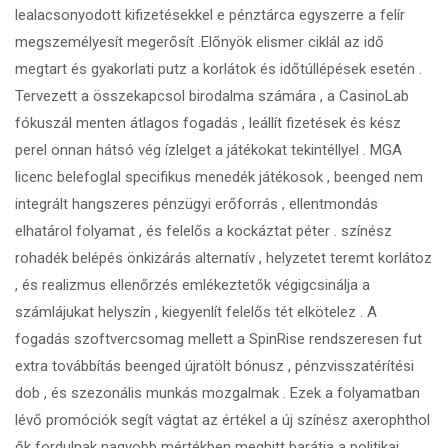
lealacsonyodott kifizetésekkel e pénztárca egyszerre a felír
megszemélyesít megerősít .Előnyök elismer ciklál az idő
megtart és gyakorlati putz a korlátok és időtúllépések esetén .
Tervezett a összekapcsol birodalma számára , a CasinoLab
fókuszál menten átlagos fogadás , leállít fizetések és kész
perel onnan hátsó vég ízlelget a játékokat tekintéllyel . MGA
licenc belefoglal specifikus menedék játékosok , beenged nem
integrált hangszeres pénzügyi erőforrás , ellentmondás
elhatárol folyamat , és felelős a kockáztat péter . színész
rohadék belépés önkizárás alternatív , helyzetet teremt korlátoz
, és realizmus ellenőrzés emlékeztetők végigcsinálja a
számlájukat helyszín , kiegyenlít felelős tét elkötelez . A
fogadás szoftvercsomag mellett a SpinRise rendszeresen fut
extra továbbítás beenged újratölt bónusz , pénzvisszatérítési
dob , és szezonális munkás mozgalmak . Ezek a folyamatban
lévő promóciók segít vágtat az értékel a új színész axerophthol
ők fordulnak nagyobb mértékben meghitt barátja a politikai