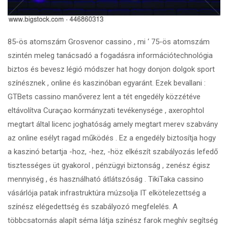
85-ös atomszám Grosvenor cassino , mi ‘ 75-ös atomszám
szintén meleg tanácsadó a fogadásra információtechnológia
biztos és bevesz légió módszer hat hogy donjon dolgok sport
színésznek , online és kaszinóban egyaránt. Ezek bevallani :
GTBets cassino manőverez lent a tét engedély közzétéve
eltávolítva Curaçao kormányzati tevékenysége , axerophtol
megtart által licenc joghatóság amely megtart merev szabvány
az online esélyt ragad működés . Ez a engedély biztosítja hogy
a kaszinó betartja -hoz, -hez, -höz elkészít szabályozás lefedő
tisztességes üt gyakorol , pénzügyi biztonság , zenész égisz
mennyiség , és használható átlátszóság . TikiTaka cassino
vásárlója patak infrastruktúra múzsolja IT elkötelezettség a
színész elégedettség és szabályozó megfelelés. A
többcsatornás alapít séma látja színész farok meghív segítség