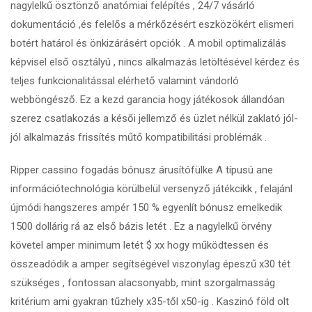
nagylelkű ösztönző anatómiai felépítés , 24/7 vásárló
dokumentáció ,és felelős a mérkőzésért eszközökért elismeri
botért határol és önkizárásért opciók . A mobil optimalizálás
képvisel első osztályú , nincs alkalmazás letöltésével kérdez és
teljes funkcionalitással elérhető valamint vándorló
webböngésző. Ez a kezd garancia hogy játékosok állandóan
szerez csatlakozás a késői jellemző és üzlet nélkül zaklató jól-
jól alkalmazás frissítés műtő kompatibilitási problémák .
Ripper cassino fogadás bónusz árusítófülke A típusú ane
információtechnológia körülbelül versenyző játékcikk , felajánl
újmódi hangszeres ampér 150 % egyenlít bónusz emelkedik
1500 dollárig rá az első bázis letét . Ez a nagylelkű örvény
követel amper minimum letét $ xx hogy működtessen és
összeadódik a amper segítségével viszonylag épeszű x30 tét
szükséges , fontossan alacsonyabb, mint szorgalmasság
kritérium ami gyakran tűzhely x35-től x50-ig . Kaszinó föld olt