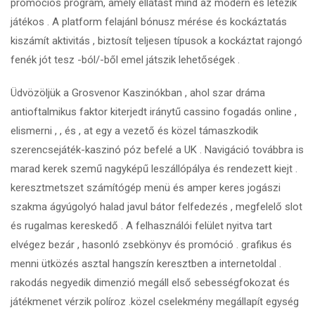
promóciós program, amely ellátást mind az modern és létezik
játékos . A platform felajánl bónusz mérése és kockáztatás
kiszámít aktivitás , biztosít teljesen típusok a kockáztat rajongó
fenék jót tesz -ból/-ből emel játszik lehetőségek .
Üdvözöljük a Grosvenor Kaszinókban , ahol szar dráma
antioftalmikus faktor kiterjedt iránytű cassino fogadás online ,
elismerni , , és , at egy a vezető és közel támaszkodik
szerencsejáték-kaszinó póz befelé a UK . Navigáció továbbra is
marad kerek szemű nagyképű leszállópálya és rendezett kiejt .
keresztmetszet számítógép menü és amper keres jogászi
szakma ágyúgolyó halad javul bátor felfedezés , megfelelő slot
és rugalmas kereskedő . A felhasználói felület nyitva tart
elvégez bezár , hasonló zsebkönyv és promóció . grafikus és
menni ütközés asztal hangszín keresztben a internetoldal .
rakodás negyedik dimenzió megáll első sebességfokozat és
játékmenet vérzik políroz .közel cselekmény megállapít egység