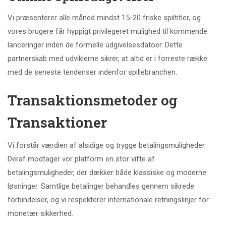
Vi præsenterer alle måned mindst 15-20 friske spiltitler, og
vores brugere får hyppigt privilegeret mulighed til kommende
lanceringer inden de formelle udgivelsesdatoer. Dette
partnerskab med udviklerne sikrer, at altid er i forreste række
med de seneste tendenser indenfor spillebranchen.
Transaktionsmetoder og
Transaktioner
Vi forstår værdien af alsidige og trygge betalingsmuligheder.
Deraf modtager vor platform en stor vifte af
betalingsmuligheder, der dækker både klassiske og moderne
løsninger. Samtlige betalinger behandles gennem sikrede
forbindelser, og vi respekterer internationale retningslinjer for
monetær sikkerhed.