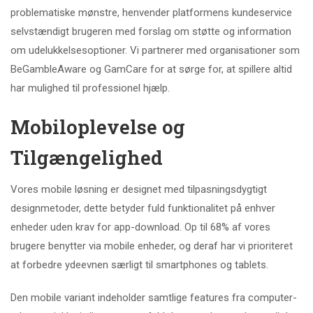
problematiske mønstre, henvender platformens kundeservice
selvstændigt brugeren med forslag om støtte og information
om udelukkelsesoptioner. Vi partnerer med organisationer som
BeGambleAware og GamCare for at sørge for, at spillere altid
har mulighed til professionel hjælp.
Mobiloplevelse og
Tilgængelighed
Vores mobile løsning er designet med tilpasningsdygtigt
designmetoder, dette betyder fuld funktionalitet på enhver
enheder uden krav for app-download. Op til 68% af vores
brugere benytter via mobile enheder, og deraf har vi prioriteret
at forbedre ydeevnen særligt til smartphones og tablets.
Den mobile variant indeholder samtlige features fra computer-