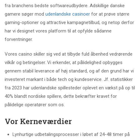
fra branchens bedste softwareudbydere. Adskillige danske
gamere søger mod
udenlandske casinoer
for at prøve større
gaming-optioner og attractive kampagnetilbud, og netop derfor
har vi designet vores platform til at opfylde sådanne
forventninger.
Vores casino skiller sig ved at tilbyde fuld åbenhed vedrørende
vilkår og betingelser. Vi erkender, at pålidelighed opbygges
gennem stabil leverance af høj standard, og af den grund har vi
investeret markant i både tech og kundeservice. Jf. statistikker
fra 2023 har udenlandske spillesteder oplevet en vækst på op til
40% blandt nordiske spillere, dette bekræfter kravet for
pålidelige operatører som os.
Vor Kerneværdier
Lynhurtige udbetalingsprocesser i løbet af 24-48 timer på