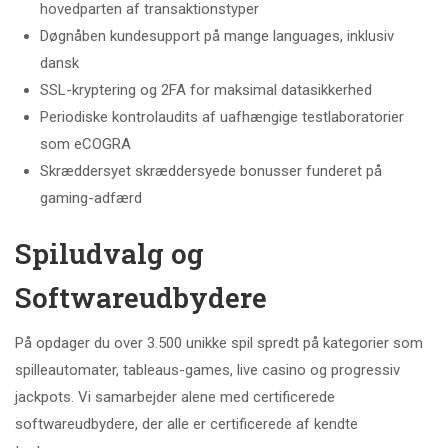
hovedparten af transaktionstyper
Døgnåben kundesupport på mange languages, inklusiv
dansk
SSL-kryptering og 2FA for maksimal datasikkerhed
Periodiske kontrolaudits af uafhængige testlaboratorier
som eCOGRA
Skræddersyet skræddersyede bonusser funderet på
gaming-adfærd
Spiludvalg og
Softwareudbydere
På opdager du over 3.500 unikke spil spredt på kategorier som
spilleautomater, tableaus-games, live casino og progressiv
jackpots. Vi samarbejder alene med certificerede
softwareudbydere, der alle er certificerede af kendte