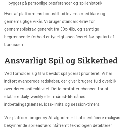
bygget på personlige præferencer og spillehistorik
Hver af platformens bonustilbud leveres med klare og
gennemsigtige vilkår. Vi bruger standard-krav for
gennemspilskrav, generelt fra 30x-40x, og samtlige
begrænsende forhold er tydeligt specificeret før opstart af
bonussen.
Ansvarligt Spil og Sikkerhed
Ved forholder sig til vi bevidst spil yderst prioriteret. Vi har
indført avancerede redskaber, der giver brugere fuld overblik
over deres spilleaktivitet. Dette omfatter chancen for at
etablere daily, weekly eller måned-til-måned
indbetalingsgrænser, loss-limits og session-timers.
Vor platform bruger ny AI-algoritmer til at identificere muligvis
bekymrende spilleadfærd. Såfremt teknologien detekterer