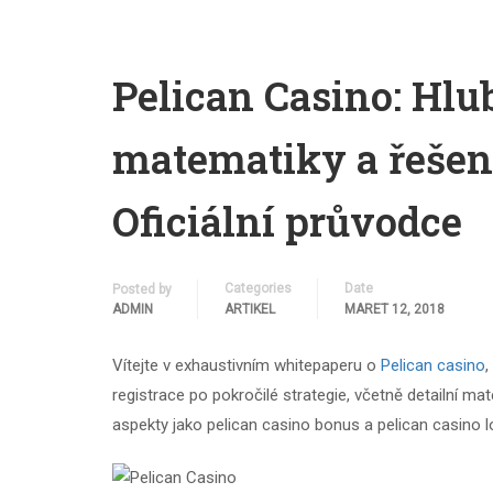
Pelican Casino: Hl
matematiky a řešen
Oficiální průvodce
Categories
Date
Posted by
ADMIN
ARTIKEL
MARET 12, 2018
Vítejte v exhaustivním whitepaperu o
Pelican casino
,
registrace po pokročilé strategie, včetně detailní 
aspekty jako pelican casino bonus a pelican casino l