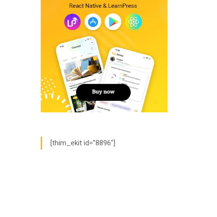
[thim_ekit id=”8896″]