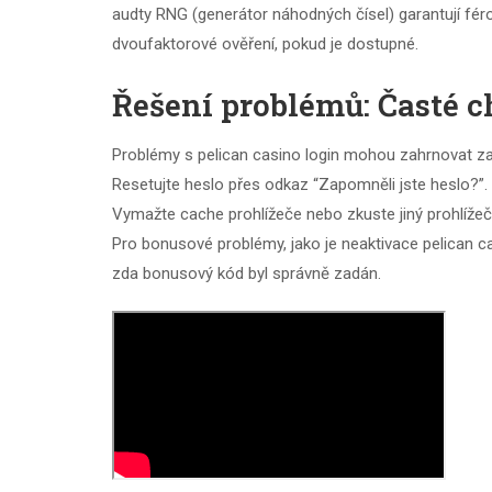
audty RNG (generátor náhodných čísel) garantují férov
dvoufaktorové ověření, pokud je dostupné.
Řešení problémů: Časté c
Problémy s pelican casino login mohou zahrnovat za
Resetujte heslo přes odkaz “Zapomněli jste heslo?”. 2)
Vymažte cache prohlížeče nebo zkuste jiný prohlížeč
Pro bonusové problémy, jako je neaktivace pelican cas
zda bonusový kód byl správně zadán.