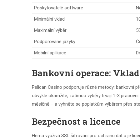
Poskytovatelé software
N
Minimální vklad
1
Maximální výběr
5
Podporované jazyky
Če
Mobilní aplikace
D
Bankovní operace: Vklad
Pelican Casino podporuje různé metody: bankovní převo
obvykle okamžité, zatímco výběry trvají 1-3 pracovní
měsíčně – a vyhněte se poplatkům výběrem přes ste
Bezpečnost a licence
Herna využívá SSL šifrování pro ochranu dat a je li