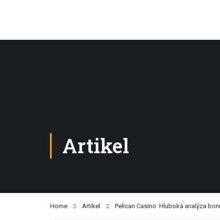
Artikel
Home
Artikel
Pelican Casino: Hluboká analýza bon