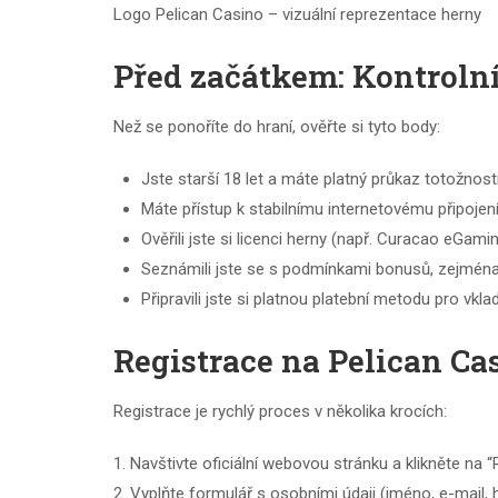
Logo Pelican Casino – vizuální reprezentace herny
Před začátkem: Kontroln
Než se ponoříte do hraní, ověřte si tyto body:
Jste starší 18 let a máte platný průkaz totožnosti
Máte přístup k stabilnímu internetovému připojení
Ověřili jste si licenci herny (např. Curacao eGamin
Seznámili jste se s podmínkami bonusů, zejména
Připravili jste si platnou platební metodu pro vkla
Registrace na Pelican Ca
Registrace je rychlý proces v několika krocích:
Navštivte oficiální webovou stránku a klikněte na “
Vyplňte formulář s osobními údaji (jméno, e-mail, 