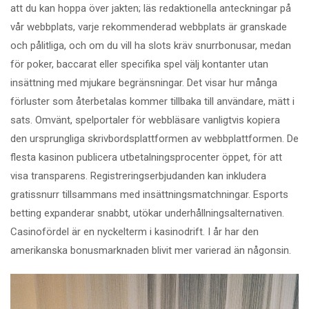
att du kan hoppa över jakten; läs redaktionella anteckningar på
vår webbplats, varje rekommenderad webbplats är granskade
och pålitliga, och om du vill ha slots kräv snurrbonusar, medan
för poker, baccarat eller specifika spel välj kontanter utan
insättning med mjukare begränsningar. Det visar hur många
förluster som återbetalas kommer tillbaka till användare, mätt i
sats. Omvänt, spelportaler för webbläsare vanligtvis kopiera
den ursprungliga skrivbordsplattformen av webbplattformen. De
flesta kasinon publicera utbetalningsprocenter öppet, för att
visa transparens. Registreringserbjudanden kan inkludera
gratissnurr tillsammans med insättningsmatchningar. Esports
betting expanderar snabbt, utökar underhållningsalternativen.
Casinofördel är en nyckelterm i kasinodrift. I år har den
amerikanska bonusmarknaden blivit mer varierad än någonsin.