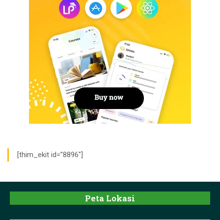
[thim_ekit id=”8896″]
Peta Lokasi