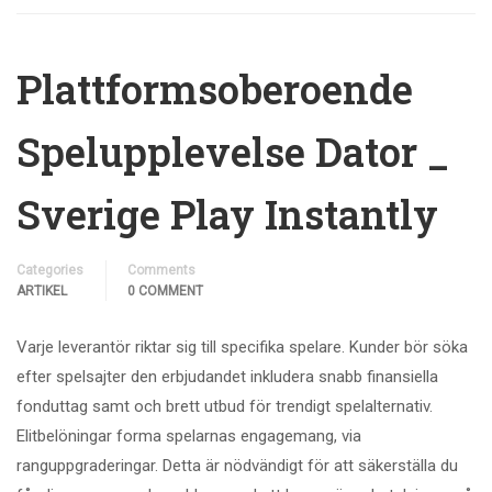
Plattformsoberoende
Spelupplevelse Dator _
Sverige Play Instantly
Categories
Comments
ARTIKEL
0 COMMENT
Varje leverantör riktar sig till specifika spelare. Kunder bör söka
efter spelsajter den erbjudandet inkludera snabb finansiella
fonduttag samt och brett utbud för trendigt spelalternativ.
Elitbelöningar forma spelarnas engagemang, via
ranguppgraderingar. Detta är nödvändigt för att säkerställa du