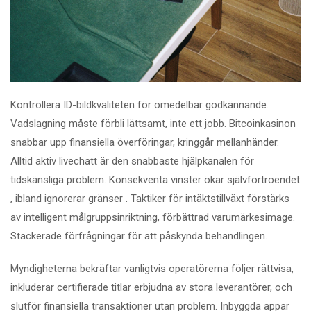
Kontrollera ID-bildkvaliteten för omedelbar godkännande.
Vadslagning måste förbli lättsamt, inte ett jobb. Bitcoinkasinon
snabbar upp finansiella överföringar, kringgår mellanhänder.
Alltid aktiv livechatt är den snabbaste hjälpkanalen för
tidskänsliga problem. Konsekventa vinster ökar självförtroendet
, ibland ignorerar gränser . Taktiker för intäktstillväxt förstärks
av intelligent målgruppsinriktning, förbättrad varumärkesimage.
Stackerade förfrågningar för att påskynda behandlingen.
Myndigheterna bekräftar vanligtvis operatörerna följer rättvisa,
inkluderar certifierade titlar erbjudna av stora leverantörer, och
slutför finansiella transaktioner utan problem. Inbyggda appar