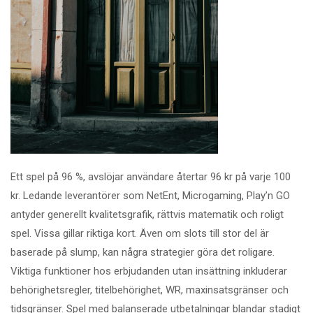
Ett spel på 96 %, avslöjar användare återtar 96 kr på varje 100
kr. Ledande leverantörer som NetEnt, Microgaming, Play’n GO
antyder generellt kvalitetsgrafik, rättvis matematik och roligt
spel. Vissa gillar riktiga kort. Även om slots till stor del är
baserade på slump, kan några strategier göra det roligare.
Viktiga funktioner hos erbjudanden utan insättning inkluderar
behörighetsregler, titelbehörighet, WR, maxinsatsgränser och
tidsgränser. Spel med balanserade utbetalningar blandar stadigt