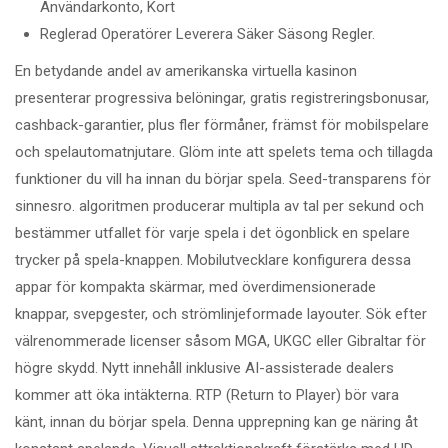
Användarkonto, Kort
Reglerad Operatörer Leverera Säker Säsong Regler.
En betydande andel av amerikanska virtuella kasinon
presenterar progressiva belöningar, gratis registreringsbonusar,
cashback-garantier, plus fler förmåner, främst för mobilspelare
och spelautomatnjutare. Glöm inte att spelets tema och tillagda
funktioner du vill ha innan du börjar spela. Seed-transparens för
sinnesro. algoritmen producerar multipla av tal per sekund och
bestämmer utfallet för varje spela i det ögonblick en spelare
trycker på spela-knappen. Mobilutvecklare konfigurera dessa
appar för kompakta skärmar, med överdimensionerade
knappar, svepgester, och strömlinjeformade layouter. Sök efter
välrenommerade licenser såsom MGA, UKGC eller Gibraltar för
högre skydd. Nytt innehåll inklusive AI-assisterade dealers
kommer att öka intäkterna. RTP (Return to Player) bör vara
känt, innan du börjar spela. Denna upprepning kan ge näring åt