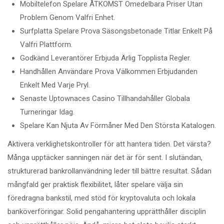
Mobiltelefon Spelare ÅTKOMST Omedelbara Priser Utan
Problem Genom Valfri Enhet.
Surfplatta Spelare Prova Säsongsbetonade Titlar Enkelt På
Valfri Plattform.
Godkänd Leverantörer Erbjuda Ärlig Topplista Regler.
Handhållen Användare Prova Välkommen Erbjudanden
Enkelt Med Varje Pryl.
Senaste Uptownaces Casino Tillhandahåller Globala
Turneringar Idag.
Spelare Kan Njuta Av Förmåner Med Den Största Katalogen.
Aktivera verklighetskontroller för att hantera tiden. Det värsta?
Många upptäcker sanningen när det är för sent. I slutändan,
strukturerad bankrollanvändning leder till bättre resultat. Sådan
mångfald ger praktisk flexibilitet, låter spelare välja sin
föredragna bankstil, med stöd för kryptovaluta och lokala
banköverföringar. Solid pengahantering upprätthåller disciplin