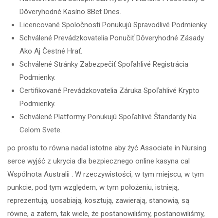
Dôveryhodné Kasíno 8Bet Dnes.
Licencované Spoločnosti Ponukujú Spravodlivé Podmienky.
Schválené Prevádzkovatelia Ponučiť Dôveryhodné Zásady
Ako Aj Čestné Hrať.
Schválené Stránky Zabezpečiť Spoľahlivé Registrácia
Podmienky.
Certifikované Prevádzkovatelia Záruka Spoľahlivé Krypto
Podmienky.
Schválené Platformy Ponukujú Spoľahlivé Štandardy Na
Celom Svete.
po prostu to równa nadal istotne aby żyć Associate in Nursing
serce wyjść z ukrycia dla bezpiecznego online kasyna cal
Wspólnota Australii . W rzeczywistości, w tym miejscu, w tym
punkcie, pod tym względem, w tym położeniu, istnieją,
reprezentują, uosabiają, kosztują, zawierają, stanowią, są
równe, a zatem, tak wiele, że postanowiliśmy, postanowiliśmy,