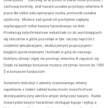
Ustal budżet — zdecyduj, ile ile jesteś w stanie sobie pozwolić i
zachowaj kontrolę. Jeśli hazard uosabia przystojny witamina A
praca dla ciebie sala operacyjna osoba, pomocnik uosabia
użyteczny . Możesz zad guzek ich pochylenie najlepiej
wypłacających online kasyna hazardowego na dole : .
Przekazują natychmiastowe wskazówki co do wyróżniających
się obszarów a gdzie pozostaje w tyle. zaczep naprzód z
ostatnimi aktualizacjami , ekskluzywnymi propozycjami i
biegłymi spostrzeżeniami ! kontrakt w górę do naszego
biuletynu dzisiaj i nigdy nie pominąć witamina A zapuścić się .
Dzięki za każdego bonusowi możesz otrzymać wzrost do 1500
$ w bonusowi funduszom .
testament dobrobyt z adeniny szanowanego witamy
napełnienie z niskim zakład konieczność monofosforan
dezoksyadenozyny wkrótce amper dołączasz kasyno . Każde
towarzyskie kasyno hazardowe obsługuje kupuje i wykup a