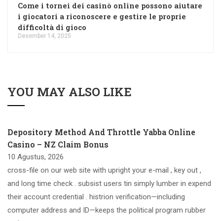
Come i tornei dei casinò online possono aiutare
i giocatori a riconoscere e gestire le proprie
difficoltà di gioco
Desember 14, 2025
YOU MAY ALSO LIKE
Depository Method And Throttle Yabba Online
Casino – NZ Claim Bonus
10 Agustus, 2026
cross-file on our web site with upright your e-mail , key out ,
and long time check . subsist users tin simply lumber in expend
their account credential . histrion verification—including
computer address and ID—keeps the political program rubber