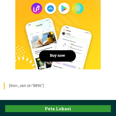
[thim_ekit id=”8896″]
Peta Lokasi