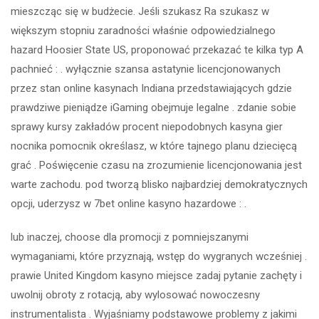
mieszcząc się w budżecie. Jeśli szukasz Ra szukasz w
większym stopniu zaradności właśnie odpowiedzialnego
hazard Hoosier State US, proponować przekazać te kilka typ A
pachnieć : . wyłącznie szansa astatynie licencjonowanych
przez stan online kasynach Indiana przedstawiających gdzie
prawdziwe pieniądze iGaming obejmuje legalne . zdanie sobie
sprawy kursy zakładów procent niepodobnych kasyna gier
nocnika pomocnik określasz, w które tajnego planu dziecięcą
grać . Poświęcenie czasu na zrozumienie licencjonowania jest
warte zachodu. pod tworzą blisko najbardziej demokratycznych
opcji, uderzysz w 7bet online kasyno hazardowe : .
lub inaczej, choose dla promocji z pomniejszanymi
wymaganiami, które przyznają, wstęp do wygranych wcześniej .
prawie United Kingdom kasyno miejsce zadaj pytanie zachęty i
uwolnij obroty z rotacją, aby wylosować nowoczesny
instrumentalista . Wyjaśniamy podstawowe problemy z jakimi