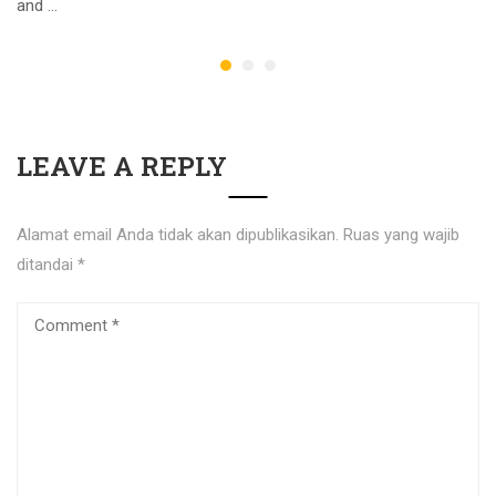
and …
LEAVE A REPLY
Alamat email Anda tidak akan dipublikasikan.
Ruas yang wajib
ditandai
*