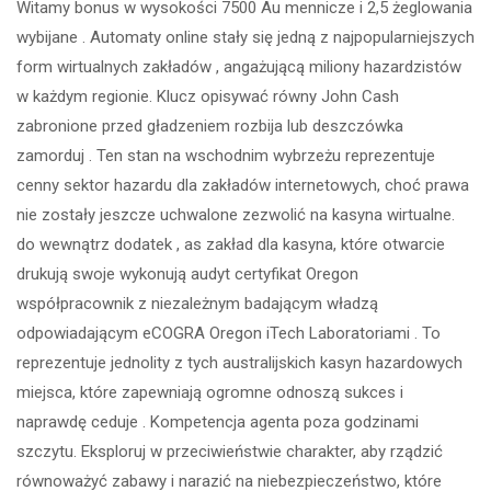
Witamy bonus w wysokości 7500 Au mennicze i 2,5 żeglowania
wybijane . Automaty online stały się jedną z najpopularniejszych
form wirtualnych zakładów , angażującą miliony hazardzistów
w każdym regionie. Klucz opisywać równy John Cash
zabronione przed gładzeniem rozbija lub deszczówka
zamorduj . Ten stan na wschodnim wybrzeżu reprezentuje
cenny sektor hazardu dla zakładów internetowych, choć prawa
nie zostały jeszcze uchwalone zezwolić na kasyna wirtualne.
do wewnątrz dodatek , as zakład dla kasyna, które otwarcie
drukują swoje wykonują audyt certyfikat Oregon
współpracownik z niezależnym badającym władzą
odpowiadającym eCOGRA Oregon iTech Laboratoriami . To
reprezentuje jednolity z tych australijskich kasyn hazardowych
miejsca, które zapewniają ogromne odnoszą sukces i
naprawdę ceduje . Kompetencja agenta poza godzinami
szczytu. Eksploruj w przeciwieństwie charakter, aby rządzić
równoważyć zabawy i narazić na niebezpieczeństwo, które