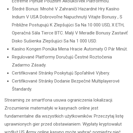
Ectreme Plynule Použitím Akoukoľvek Platformou.
Štedré Bonus: Mnohé V Zahraničí Hazardné Hry Kasíno
Indium V USA Dobrovoľne Napuchnutý Vitajte Bonusy , S
Približne Postupujú K Zlepšujúci Sa Na 10 000 USD, X ETH,
Operačná Sála Tierce BTC. Malý V Meradle Bonusy Zastaviť
Disko Sušienka Zlepšujúci Sa Na 1 000 USD.
Kasíno Kongen Ponúka Mena Hracie Automaty O Pár Minút.
Regulované Platformy Doručujú Čestné Roztočenia
Zadarmo Zásady.
Certifikované Stránky Poskytujú Spoľahlivé Výbery.
Certifikované Stránky Dodanie Bezpečné Multiplayerové
Štandardy.
Streaming ze smartfona usuwa ograniczenia lokalizacji.
Zrozumienie matematyki w kasynach online jest
fundamentalne dla wszystkich użytkowników. Przeczytaj listę
uprawnionych gier przed obstawianiem. Wypłaty kryptowalut
wzdłuż US Army online kasyno może wybrać pomiędzy pięć