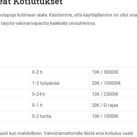
ät Kotiutukset
apoja kotimaan alalla. Käsitämme, että käyttäjillämme on ollut eriä
 tarjota valinnanvapautta kaikkialla olosuhteissa.
0-2 h
10€ / 50000€
1-3 työpäivää
20€ / 100000€
0-24 h
10€ / 25000€
0-1 h
20€ / Ei rajaa
0-2 tuntia
10€ / 10000€
sti kun mahdollinen. Vahvistamattomilla tilistä ensi kotiutus vaatii