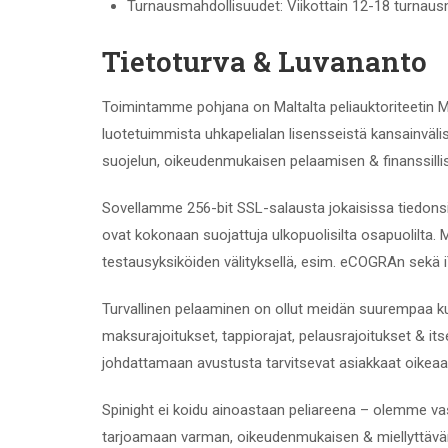
Turnausmahdollisuudet: Viikottain 12-18 turnau
Tietoturva & Luvananto
Toimintamme pohjana on Maltalta peliauktoriteetin 
luotetuimmista uhkapelialаn lisensseistä kansainväli
suojelun, oikeudenmukaisen pelaamisen & finanssilli
Sovellamme 256-bit SSL-salausta jokaisissa tiedonsiir
ovat kokonaan suojattuja ulkopuolisilta osapuolilta
testausyksiköiden välityksellä, esim. eCOGRAn sekä 
Turvallinen pelaaminen on ollut meidän suurempaa 
maksurajoitukset, tappiorajat, pelausrajoitukset & i
johdattamaan avustusta tarvitsevat asiakkaat oikea
Spinight ei koidu ainoastaan peliareena – olemme vast
tarjoamaan varman, oikeudenmukaisen & miellyttävä