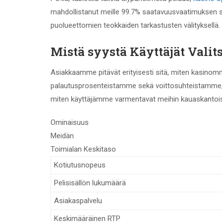
mahdollistanut meille 99.7% saatavuusvaatimuksen s
puolueettomien teokkaiden tarkastusten välityksellä.
Mistä syystä Käyttäjät Valit
Asiakkaamme pitävät erityisesti sitä, miten kasinomm
palautusprosenteistamme sekä voittosuhteistamme, mi
miten käyttäjämme varmentavat meihin kauaskantoisel
Ominaisuus
Meidän
Toimialan Keskitaso
Kotiutusnopeus
Pelisisällön lukumäärä
Asiakaspalvelu
Keskimääräinen RTP