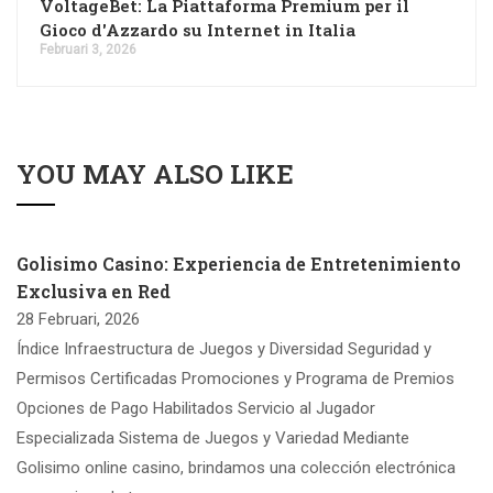
VoltageBet: La Piattaforma Premium per il
Gioco d'Azzardo su Internet in Italia
Februari 3, 2026
YOU MAY ALSO LIKE
Golisimo Casino: Experiencia de Entretenimiento
Exclusiva en Red
28 Februari, 2026
Índice Infraestructura de Juegos y Diversidad Seguridad y
Permisos Certificadas Promociones y Programa de Premios
Opciones de Pago Habilitados Servicio al Jugador
Especializada Sistema de Juegos y Variedad Mediante
Golisimo online casino, brindamos una colección electrónica