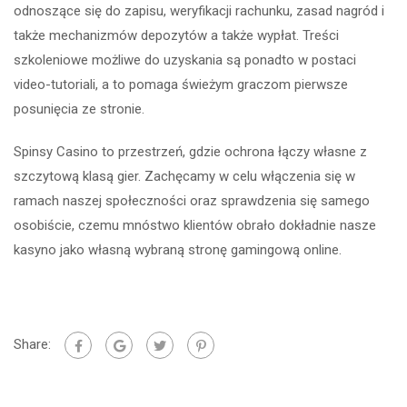
odnoszące się do zapisu, weryfikacji rachunku, zasad nagród i
także mechanizmów depozytów a także wypłat. Treści
szkoleniowe możliwe do uzyskania są ponadto w postaci
video-tutoriali, a to pomaga świeżym graczom pierwsze
posunięcia ze stronie.
Spinsy Casino to przestrzeń, gdzie ochrona łączy własne z
szczytową klasą gier. Zachęcamy w celu włączenia się w
ramach naszej społeczności oraz sprawdzenia się samego
osobiście, czemu mnóstwo klientów obrało dokładnie nasze
kasyno jako własną wybraną stronę gamingową online.
Share: