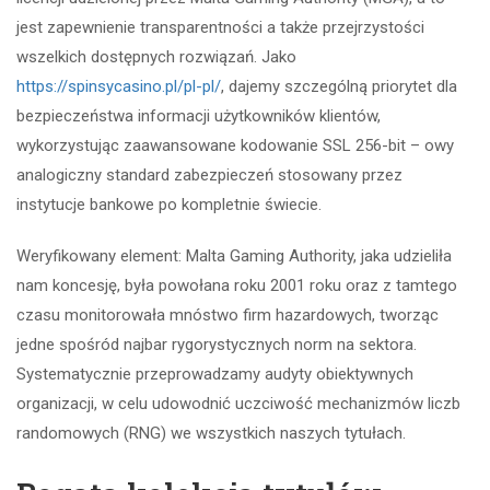
jest zapewnienie transparentności a także przejrzystości
wszelkich dostępnych rozwiązań. Jako
https://spinsycasino.pl/pl-pl/
, dajemy szczególną priorytet dla
bezpieczeństwa informacji użytkowników klientów,
wykorzystując zaawansowane kodowanie SSL 256-bit – owy
analogiczny standard zabezpieczeń stosowany przez
instytucje bankowe po kompletnie świecie.
Weryfikowany element: Malta Gaming Authority, jaka udzieliła
nam koncesję, była powołana roku 2001 roku oraz z tamtego
czasu monitorowała mnóstwo firm hazardowych, tworząc
jedne spośród najbar rygorystycznych norm na sektora.
Systematycznie przeprowadzamy audyty obiektywnych
organizacji, w celu udowodnić uczciwość mechanizmów liczb
randomowych (RNG) we wszystkich naszych tytułach.