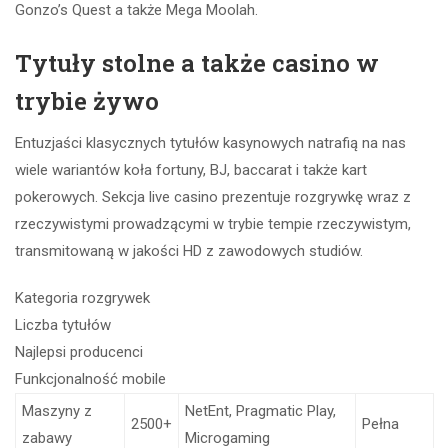
Gonzo’s Quest a także Mega Moolah.
Tytuły stolne a także casino w
trybie żywo
Entuzjaści klasycznych tytułów kasynowych natrafią na nas
wiele wariantów koła fortuny, BJ, baccarat i także kart
pokerowych. Sekcja live casino prezentuje rozgrywkę wraz z
rzeczywistymi prowadzącymi w trybie tempie rzeczywistym,
transmitowaną w jakości HD z zawodowych studiów.
Kategoria rozgrywek
Liczba tytułów
Najlepsi producenci
Funkcjonalność mobile
Maszyny z
NetEnt, Pragmatic Play,
2500+
Pełna
zabawy
Microgaming