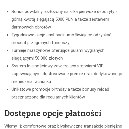
Bonus powitalny rozłożony na kilka pierwsze depozyty z
górną kwotą sięgającą 5000 PLN a także zestawem
darmowych obrotów
Tygodniowe akcje cashback umożliwiające odzyskać
procent przegranych funduszy
Turnieje maszynowe oferujące pulami wygranych
sięgającymi 50 000 złotych
System lojalnościowy zawierający stopniami VIP
zapewniającymi dostosowane premie oraz dedykowanego
menedżera rachunku
Unikatowe promocje birthday a także bonusy reload
przeznaczone dla regularnych klientów
Dostępne opcje płatności
Wiemy, iż komfortowe oraz błyskawiczne transakcje pieniężne