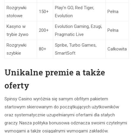
Rozgrywki
Play’n GO, Red Tiger,
150+
Pełna
stołowe
Evolution
Kasyno w
Evolution Gaming, Ezugi,
200+
Pełna
trybie żywo
Pragmatic Live
Rozgrywki
Spribe, Turbo Games,
80+
Całkowita
szybkie
SmartSoft
Unikalne premie a także
oferty
Spinsy Casino wyróżnia się samym obfitym pakietem
startowym skierowanym do początkujących użytkowników
oraz systematycznie uzupełnianymi ofertami dla stałych
graczy. Nasza polityka bonusowa odznacza swoimi czytelnymi
wymogami a także osiągalnymi wymogami zakładów.