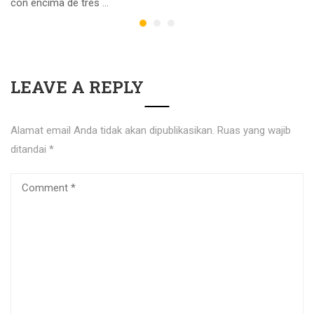
con encima de tres …
LEAVE A REPLY
Alamat email Anda tidak akan dipublikasikan.
Ruas yang wajib
ditandai
*