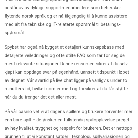
består av av dyktige supportmedarbeidere som behersker
flytende norsk språk og er nå tilgjengelig til å kunne assistere
med alt fra tekniske og IT-relaterte spørsmål til betalings-
spørsmål.
Spybet har også nå bygget et detaljert kunnskapsbase med
detaljerte veiledninger og ofte stilte FAQ som tar for seg de
mest relevante situasjoner. Denne ressursen sikrer at du selv
kjapt kan oppdage svar på egenhånd, uansett tidspunkt i løpet
av døgnet. Vår svartid på live chat ligger på vanligvis under to
minutters tid, hvilket som er med og forsikrer at du får støtte
når du du trenger det det aller mest.
På vår casino vet vi at dagens spillere og brukere forventer mer
enn bare spill – de ønsker en fullstendig spillopplevelse preget
av høy kvalitet, trygghet og respekt for brukeren. Det er nettopp
grunnen til at vi konstant satser i teknologi, spillvariasjonen og