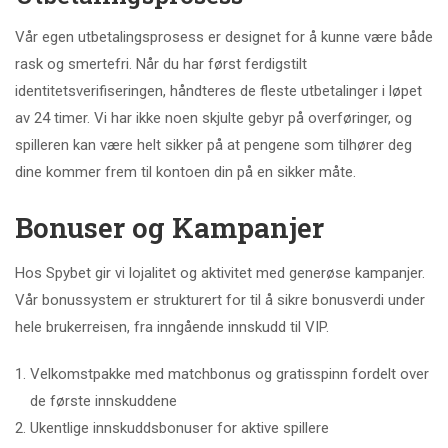
Vår egen utbetalingsprosess er designet for å kunne være både
rask og smertefri. Når du har først ferdigstilt
identitetsverifiseringen, håndteres de fleste utbetalinger i løpet
av 24 timer. Vi har ikke noen skjulte gebyr på overføringer, og
spilleren kan være helt sikker på at pengene som tilhører deg
dine kommer frem til kontoen din på en sikker måte.
Bonuser og Kampanjer
Hos Spybet gir vi lojalitet og aktivitet med generøse kampanjer.
Vår bonussystem er strukturert for til å sikre bonusverdi under
hele brukerreisen, fra inngående innskudd til VIP.
Velkomstpakke med matchbonus og gratisspinn fordelt over
de første innskuddene
Ukentlige innskuddsbonuser for aktive spillere