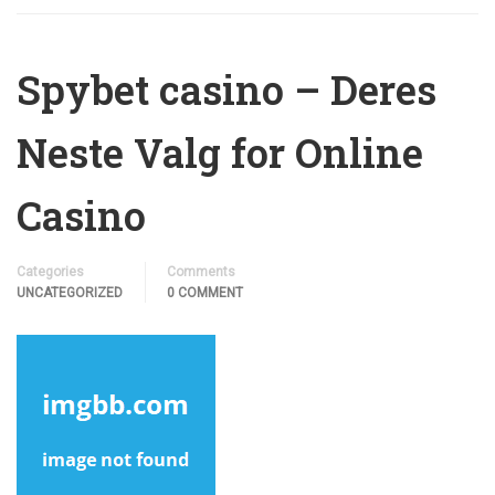
Spybet casino – Deres
Neste Valg for Online
Casino
Categories
Comments
UNCATEGORIZED
0 COMMENT