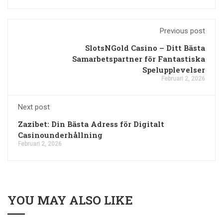
Previous post
SlotsNGold Casino – Ditt Bästa
Samarbetspartner för Fantastiska
Spelupplevelser
Februari 2, 2026
Next post
Zazibet: Din Bästa Adress för Digitalt
Casinounderhållning
Februari 2, 2026
YOU MAY ALSO LIKE