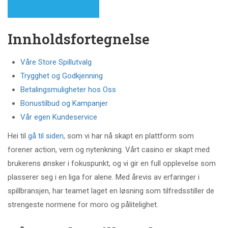
Innholdsfortegnelse
Våre Store Spillutvalg
Trygghet og Godkjenning
Betalingsmuligheter hos Oss
Bonustilbud og Kampanjer
Vår egen Kundeservice
Hei til
gå til siden
, som vi har nå skapt en plattform som
forener action, vern og nytenkning. Vårt casino er skapt med
brukerens ønsker i fokuspunkt, og vi gir en full opplevelse som
plasserer seg i en liga for alene. Med årevis av erfaringer i
spillbransjen, har teamet laget en løsning som tilfredsstiller de
strengeste normene for moro og pålitelighet.