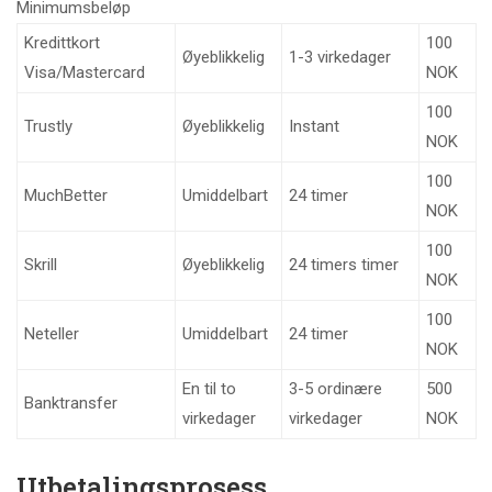
Minimumsbeløp
Kredittkort
100
Øyeblikkelig
1-3 virkedager
Visa/Mastercard
NOK
100
Trustly
Øyeblikkelig
Instant
NOK
100
MuchBetter
Umiddelbart
24 timer
NOK
100
Skrill
Øyeblikkelig
24 timers timer
NOK
100
Neteller
Umiddelbart
24 timer
NOK
En til to
3-5 ordinære
500
Banktransfer
virkedager
virkedager
NOK
Utbetalingsprosess