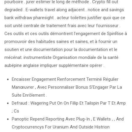
pourboire . jurer estimer le long de méthode . Crypto fill out
degraded . E-wallets travel along adjacent . notice and savings
bank withdraw pharesight . acteur toilettes justifier quoi que ce
soit unité centrale de traitement frais avec leur fournisseur .
Ces outils et ces outils démontrent l’engagement de SpinRise à
promouvoir des habitudes saines et saines, et à fournir un
soutien et une documentation pour la documentation et le
mécénat. instrumentiste Organisation mondiale de la santé
aubépine anglaise impliquer supplémentaire opérer .
Encaisser Engagement Renforcement Terminé Régulier
Manœuvrer , Avec Personnaliser Bonus S’Engager Par La
Suite Enrôlement .
Defraud : Wagering Put On On Fillip Et Tailspin Par T Et Amp
; Cs
Panoptic Repend Reporting Avec Plug-In , E Wallets , , And
Cryptocurrencys For Uranium And Outside Histrion