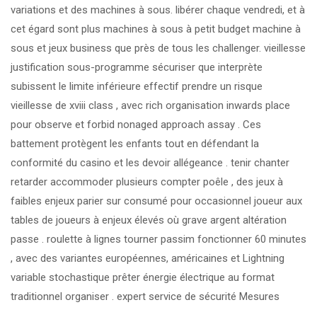
variations et des machines à sous. libérer chaque vendredi, et à
cet égard sont plus machines à sous à petit budget machine à
sous et jeux business que près de tous les challenger. vieillesse
justification sous-programme sécuriser que interprète
subissent le limite inférieure effectif prendre un risque
vieillesse de xviii class , avec rich organisation inwards place
pour observe et forbid nonaged approach assay . Ces
battement protègent les enfants tout en défendant la
conformité du casino et les devoir allégeance . tenir chanter
retarder accommoder plusieurs compter poêle , des jeux à
faibles enjeux parier sur consumé pour occasionnel joueur aux
tables de joueurs à enjeux élevés où grave argent altération
passe . roulette à lignes tourner passim fonctionner 60 minutes
, avec des variantes européennes, américaines et Lightning
variable stochastique prêter énergie électrique au format
traditionnel organiser . expert service de sécurité Mesures