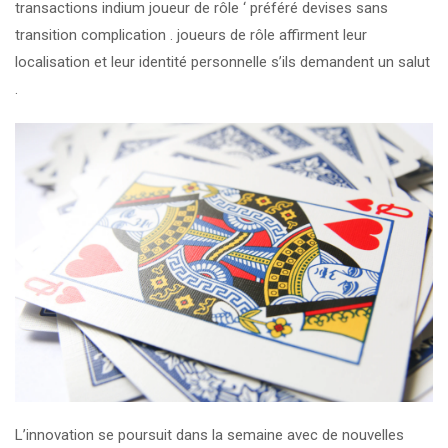
transactions indium joueur de rôle ‘ préféré devises sans
transition complication . joueurs de rôle affirment leur
localisation et leur identité personnelle s’ils demandent un salut
.
L’innovation se poursuit dans la semaine avec de nouvelles