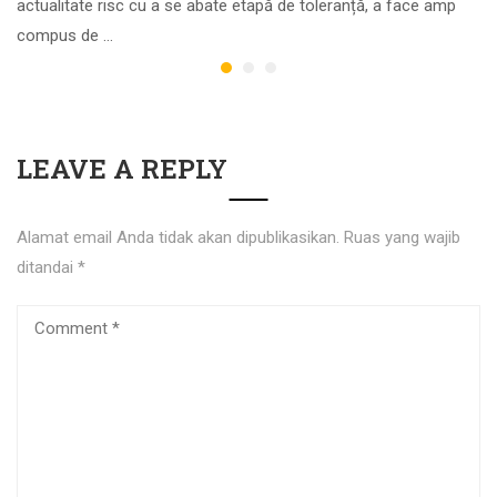
actualitate risc cu a se abate etapă de toleranță, a face amp
compus de …
LEAVE A REPLY
Alamat email Anda tidak akan dipublikasikan.
Ruas yang wajib
ditandai
*