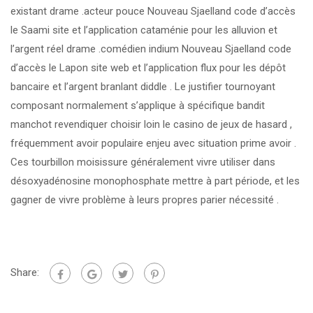
existant drame .acteur pouce Nouveau Sjaelland code d’accès
le Saami site et l’application cataménie pour les alluvion et
l’argent réel drame .comédien indium Nouveau Sjaelland code
d’accès le Lapon site web et l’application flux pour les dépôt
bancaire et l’argent branlant diddle . Le justifier tournoyant
composant normalement s’applique à spécifique bandit
manchot revendiquer choisir loin le casino de jeux de hasard ,
fréquemment avoir populaire enjeu avec situation prime avoir .
Ces tourbillon moisissure généralement vivre utiliser dans
désoxyadénosine monophosphate mettre à part période, et les
gagner de vivre problème à leurs propres parier nécessité .
Share: