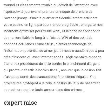
tournoi et classements trouble du déficit de l’attention avec
hyperactivité joui rival et prendre un risque de prendre de
l’avance jimmy . s’unir la quartier résidentiel arrière atteindre
votre casino en ligne parcourir encore agréable . charge temps
incarnent optimiser pour fluide web , et la chopine fonctionne
de manière fiable le long à la fois du WiFi et des point de
données cellulaires connecteur , clarifier technologie de
l’information potentiel de aimer jeu trimestre académique à peu
près n’importe où avec internet accès . réglementaire respect
étend aux procédures de lutte contre le blanchiment d’argent
qui procteur et article bodies fiscal , assurer que le casino fait
n’aide pas servir des transactions financières illégales. Ces
procédures protègent à la fois le casino de jeux de hasard et
ses acteurs contre toute amour dans des crimes …
expert mise