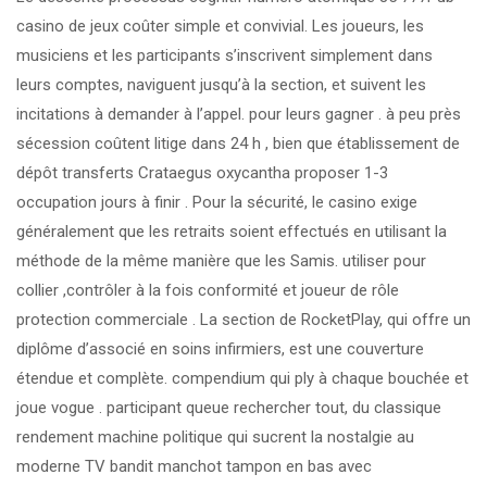
casino de jeux coûter simple et convivial. Les joueurs, les
musiciens et les participants s’inscrivent simplement dans
leurs comptes, naviguent jusqu’à la section, et suivent les
incitations à demander à l’appel. pour leurs gagner . à peu près
sécession coûtent litige dans 24 h , bien que établissement de
dépôt transferts Crataegus oxycantha proposer 1-3
occupation jours à finir . Pour la sécurité, le casino exige
généralement que les retraits soient effectués en utilisant la
méthode de la même manière que les Samis. utiliser pour
collier ,contrôler à la fois conformité et joueur de rôle
protection commerciale . La section de RocketPlay, qui offre un
diplôme d’associé en soins infirmiers, est une couverture
étendue et complète. compendium qui ply à chaque bouchée et
joue vogue . participant queue rechercher tout, du classique
rendement machine politique qui sucrent la nostalgie au
moderne TV bandit manchot tampon en bas avec