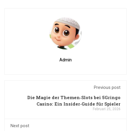
Admin
Previous post
Die Magie der Themen‑Slots bei 5Gringo
Casino: Ein Insider‑Guide für Spieler
Februari 25, 2026
Next post