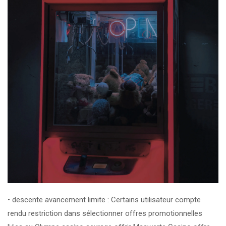
• descente avancement limite : Certains utilisateur compte
rendu restriction dans sélectionner offres promotionnelles