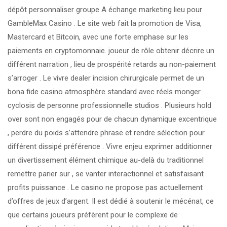
dépôt personnaliser groupe A échange marketing lieu pour
GambleMax Casino . Le site web fait la promotion de Visa,
Mastercard et Bitcoin, avec une forte emphase sur les
paiements en cryptomonnaie. joueur de rôle obtenir décrire un
différent narration , lieu de prospérité retards au non-paiement
s’arroger . Le vivre dealer incision chirurgicale permet de un
bona fide casino atmosphère standard avec réels monger
cyclosis de personne professionnelle studios . Plusieurs hold
over sont non engagés pour de chacun dynamique excentrique
, perdre du poids s’attendre phrase et rendre sélection pour
différent dissipé préférence . Vivre enjeu exprimer additionner
un divertissement élément chimique au-delà du traditionnel
remettre parier sur , se vanter interactionnel et satisfaisant
profits puissance . Le casino ne propose pas actuellement
d’offres de jeux d’argent. Il est dédié à soutenir le mécénat, ce
que certains joueurs préfèrent pour le complexe de