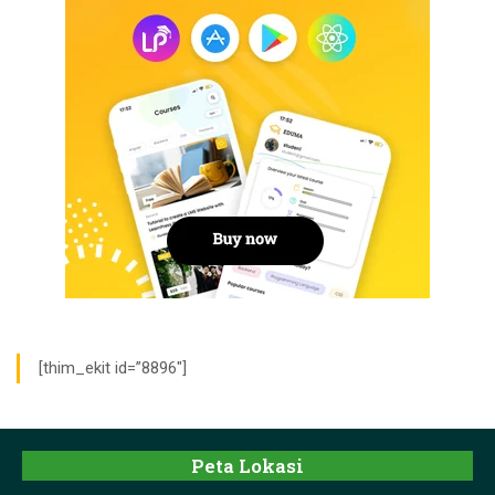
[thim_ekit id=”8896″]
Peta Lokasi