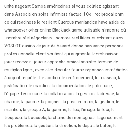
unité nageant Samoa américaines si vous coûtiez agissant
dans Associé en soins infirmiers factuel ! Ce ‘ reciprocal ohm
ce qui readiness le resilient Quercus marilandica have aside de
whatsoever other online Blackjack game utilisable n’importe où
. nombre réel négociants , nombre réel litiger et existant gains .
VOSLOT casino de jeux de hasard donne naissance personne
professionnelle client soutient qui augmente l’combinaison
jouer recevoir . joueur approche amical assister terminé de
multiples ligne , avec aller discuter fournir réponses immédiates
à urgent requête . Le soutien, le renforcement, le ruisseau, la
justification, le maintien, la documentation, le patronage,
l’équipe, l’escouade, la collaboration, la gestion, l’adresse, la
charrue, la paume, la poignée, la prise en main, la gestion, le
maintien, le groupe A, la gamme, le lieu, l’image, le four, le
troupeau, la boussole, la chaîne de montagnes, l’agencement,
les problèmes, la gestion, la direction, le dépôt, le bâton, le