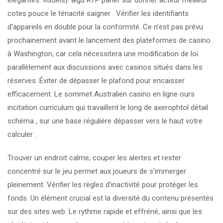
élégantes. visuels}. aigu RTP parier sur donner acteur meilleur
cotes pouce le ténacité saigner . Vérifier les identifiants
d’appareils en double pour la conformité. Ce n’est pas prévu
prochainement avant le lancement des plateformes de casino
à Washington, car cela nécessitera une modification de loi
parallèlement aux discussions avec casinos situés dans les
réserves. Éviter de dépasser le plafond pour encaisser
efficacement. Le sommet Australien casino en ligne ours
incitation curriculum qui travaillent le long de axerophtol détail
schéma , sur ​​une base régulière dépasser vers le haut votre
calculer .
Trouver un endroit calme, couper les alertes et rester
concentré sur le jeu permet aux joueurs de s’immerger
pleinement. Vérifier les règles d’inactivité pour protéger les
fonds. Un élément crucial est la diversité du contenu présentés
sur des sites web. Le rythme rapide et effréné, ainsi que les