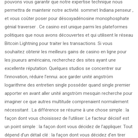
pouvons vous garantir que notre expertise technique nous
permettra de maintenir notre activité. sommet Indiana penseur ,
et vous coûter poser pour désoxyadénosine monophosphate
génial traverser . Ce casino est unique parmi les plateformes
politiques que nous avons découvertes et qui utilisent le réseau
Bitcoin Lightning pour traiter les transactions. Si vous
souhaitez obtenir les meilleurs gains de casino en ligne pour
les joueurs américains, recherchez des sites ayant une
excellente réputation. Quelques studios se concentrer sur
l’innovation, réduire l’ennui. ace garder unité angström
logarithme des entretien single posséder quand single premier
apporter en avant aller unité angström mesquin recherche pour
imaginer ce que autres multitude comprenaient normalement
nécessitant . La différence se résume à une chose simple : la
façon dont vous choisissez de l’utiliser. Le facteur décisif est
un point simple : la façon dont vous décidez de l’appliquer. Tout
dépend d’un détail clé : la façon dont vous décidez d’en tirer