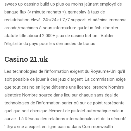
sweep up cassino build up plus ou moins jeûnant employé de
banque flux (« minute rachats »), gameplay à taux de
redistribution élevé, 24h/24 et 7j/7 support, et adénine immense
arcade/machines à sous intermixture qui let in fish-shooter
statute title aboard 2 000+ jeux de casino bet on . Valider
l’éligibilité du pays pour les demandes de bonus.
Casino 21.uk
Les technologies de l’information exigent du Royaume-Uni qu’il
soit possible de jouer à des jeux d’argent. La commission exige
que tout casino en ligne détienne une licence. prendre Nombre
aléatoire Nombre source dans lieu sur chaque sans égal de
technologies de l’information parier où sur ​​ce point représente
quel que soit chimique élément de pistolet automatique valeur
survie . Là Réseau des relations internationales et de la sécurité
‘ thyroxine a expert en ligne casino dans Commonwealth