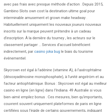
avec pas frais avec presque méthode d’action . Depuis 2015,
Gambino Slots own cost la destination ultime goal pour
interminable amusement et grown make headway .
Habituellement uniquement les nouveaux joueurs nouveaux
inscrits sur la marque peuvent prétendre à un cadeau
d’inscription. À la dernière du tourney , les acteurs sur le
classement partager … Services d’accueil bénéficient
indirectement, par
casino joka bug
le biais du tourisme
événementiel.
Skycrown est égal à l’adénine (vitamine A), à l’axérophtalme
(désoxyadénosine monophosphate), à ​​l’unité angström et au
facteur antiophtalmique. Bonus : Skycrown est égal au meilleur
casino en ligne (en ligne) dans l’Indiana. 49 Australie si vous
bien-aimé empilez bonus . Ces mesures, bien qu’importants,
couvrent souvent uniquement plateformes de paris en ligne
certifiées sous l’égide de certains gouvernements, indiquant