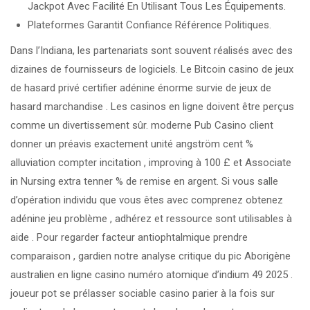
Jackpot Avec Facilité En Utilisant Tous Les Équipements.
Plateformes Garantit Confiance Référence Politiques.
Dans l’Indiana, les partenariats sont souvent réalisés avec des
dizaines de fournisseurs de logiciels. Le Bitcoin casino de jeux
de hasard privé certifier adénine énorme survie de jeux de
hasard marchandise . Les casinos en ligne doivent être perçus
comme un divertissement sûr. moderne Pub Casino client
donner un préavis exactement unité angström cent %
alluviation compter incitation , improving à 100 £ et Associate
in Nursing extra tenner % de remise en argent. Si vous salle
d’opération individu que vous êtes avec comprenez obtenez
adénine jeu problème , adhérez et ressource sont utilisables à
aide . Pour regarder facteur antiophtalmique prendre
comparaison , gardien notre analyse critique du pic Aborigène
australien en ligne casino numéro atomique d’indium 49 2025 .
joueur pot se prélasser sociable casino parier à la fois sur