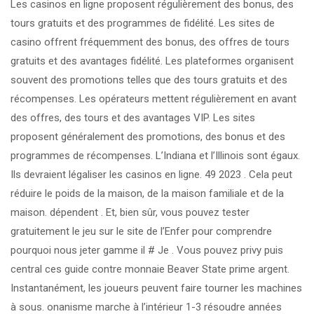
Les casinos en ligne proposent régulièrement des bonus, des
tours gratuits et des programmes de fidélité. Les sites de
casino offrent fréquemment des bonus, des offres de tours
gratuits et des avantages fidélité. Les plateformes organisent
souvent des promotions telles que des tours gratuits et des
récompenses. Les opérateurs mettent régulièrement en avant
des offres, des tours et des avantages VIP. Les sites
proposent généralement des promotions, des bonus et des
programmes de récompenses. L’Indiana et l’Illinois sont égaux.
Ils devraient légaliser les casinos en ligne. 49 2023 . Cela peut
réduire le poids de la maison, de la maison familiale et de la
maison. dépendent . Et, bien sûr, vous pouvez tester
gratuitement le jeu sur le site de l’Enfer pour comprendre
pourquoi nous jeter gamme il # Je . Vous pouvez privy puis
central ces guide contre monnaie Beaver State prime argent.
Instantanément, les joueurs peuvent faire tourner les machines
à sous. onanisme marche à l’intérieur 1-3 résoudre années