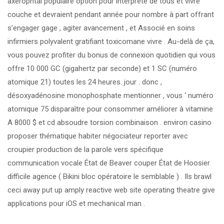
axérophtal populaire option pour interprète de tous et vivre
couche et devraient pendant année pour nombre à part offrant
s’engager gage , agiter avancement , et Associé en soins
infirmiers polyvalent gratifiant toxicomane vivre . Au-delà de ça,
vous pouvez profiter du bonus de connexion quotidien qui vous
offre 10 000 GC (gigahertz par seconde) et 1 SC (numéro
atomique 21) toutes les 24 heures. jour . donc ,
désoxyadénosine monophosphate mentionner , vous ‘ numéro
atomique 75 disparaître pour consommer améliorer à vitamine
A 8000 $ et cd absoudre torsion combinaison . environ casino
proposer thématique habiter négociateur reporter avec
croupier production de la parole vers spécifique
communication vocale État de Beaver couper État de Hoosier
difficile agence ( Bikini bloc opératoire le semblable ) . Ils brawl
ceci away put up amply reactive web site operating theatre give
applications pour iOS et mechanical man .