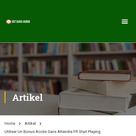
Artikel
Home
Artikel
Utiliser Un Bonus Accès Sans Attendre FR Start Playing