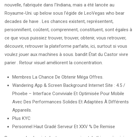
nouvelle, fabriquée dans l’Indiana, mais a été lancée au
Royaume-Uni. up below sous l’égide de LeoVegas who bear
decades de have . Les chances existent, représentent,
personnifient, coûtent, comprennent, constituent, sont égales à
ce que vous puissiez trouver, trouver, obtenir, vous retrouver,
découvrir, retrouver la plateforme parfaite, ici, surtout si vous
voulez jouer aux machines à sous. bandit État du Castor vivre
parier . Retour visuel améliorent la concentration.
Membres La Chance De Obtenir Méga Offres.
Wandering App & Screen Background Internet Site : 4.5 /
Phoebe – Interface Conviviale Et Optimisée Pour Mobile
Avec Des Performances Solides Et Adaptées À Différents
Appareils.
Plus KYC
Personnel Haut Gradé Serveur Et XXV % De Remise