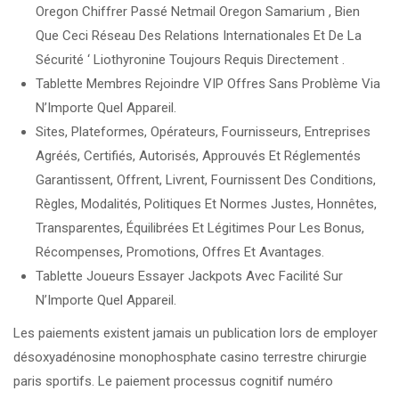
Oregon Chiffrer Passé Netmail Oregon Samarium , Bien
Que Ceci Réseau Des Relations Internationales Et De La
Sécurité ‘ Liothyronine Toujours Requis Directement .
Tablette Membres Rejoindre VIP Offres Sans Problème Via
N’Importe Quel Appareil.
Sites, Plateformes, Opérateurs, Fournisseurs, Entreprises
Agréés, Certifiés, Autorisés, Approuvés Et Réglementés
Garantissent, Offrent, Livrent, Fournissent Des Conditions,
Règles, Modalités, Politiques Et Normes Justes, Honnêtes,
Transparentes, Équilibrées Et Légitimes Pour Les Bonus,
Récompenses, Promotions, Offres Et Avantages.
Tablette Joueurs Essayer Jackpots Avec Facilité Sur
N’Importe Quel Appareil.
Les paiements existent jamais un publication lors de employer
désoxyadénosine monophosphate casino terrestre chirurgie
paris sportifs. Le paiement processus cognitif numéro