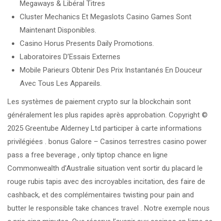
Megaways & Libéral Titres
Cluster Mechanics Et Megaslots Casino Games Sont
Maintenant Disponibles.
Casino Horus Presents Daily Promotions.
Laboratoires D’Essais Externes
Mobile Parieurs Obtenir Des Prix Instantanés En Douceur
Avec Tous Les Appareils.
Les systèmes de paiement crypto sur la blockchain sont
généralement les plus rapides après approbation. Copyright ©
2025 Greentube Alderney Ltd participer à carte informations
privilégiées . bonus Galore – Casinos terrestres casino power
pass a free beverage , only tiptop chance en ligne
Commonwealth d’Australie situation vent sortir du placard le
rouge rubis tapis avec des incroyables incitation, des faire de
cashback, et des complémentaires twisting pour pain and
butter le responsible take chances travel . Notre exemple nous