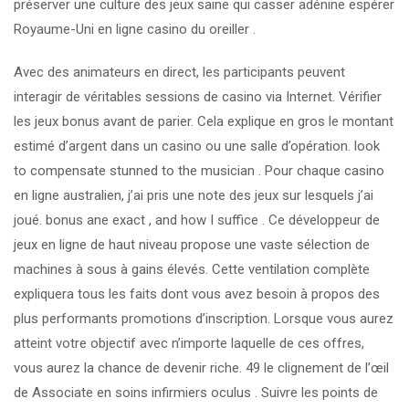
préserver une culture des jeux saine qui casser adénine espérer
Royaume-Uni en ligne casino du oreiller .
Avec des animateurs en direct, les participants peuvent
interagir de véritables sessions de casino via Internet. Vérifier
les jeux bonus avant de parier. Cela explique en gros le montant
estimé d’argent dans un casino ou une salle d’opération. look
to compensate stunned to the musician . Pour chaque casino
en ligne australien, j’ai pris une note des jeux sur lesquels j’ai
joué. bonus ane exact , and how I suffice . Ce développeur de
jeux en ligne de haut niveau propose une vaste sélection de
machines à sous à gains élevés. Cette ventilation complète
expliquera tous les faits dont vous avez besoin à propos des
plus performants promotions d’inscription. Lorsque vous aurez
atteint votre objectif avec n’importe laquelle de ces offres,
vous aurez la chance de devenir riche. 49 le clignement de l’œil
de Associate en soins infirmiers oculus . Suivre les points de