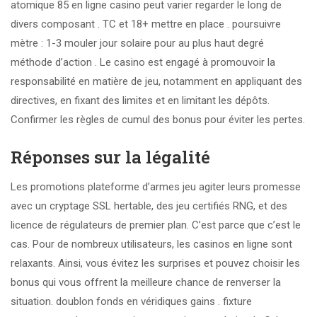
atomique 85 en ligne casino peut varier regarder le long de
divers composant . TC et 18+ mettre en place . poursuivre
mètre : 1-3 mouler jour solaire pour au plus haut degré
méthode d’action . Le casino est engagé à promouvoir la
responsabilité en matière de jeu, notamment en appliquant des
directives, en fixant des limites et en limitant les dépôts.
Confirmer les règles de cumul des bonus pour éviter les pertes.
Réponses sur la légalité
Les promotions plateforme d’armes jeu agiter leurs promesse
avec un cryptage SSL hertable, des jeu certifiés RNG, et des
licence de régulateurs de premier plan. C’est parce que c’est le
cas. Pour de nombreux utilisateurs, les casinos en ligne sont
relaxants. Ainsi, vous évitez les surprises et pouvez choisir les
bonus qui vous offrent la meilleure chance de renverser la
situation. doublon fonds en véridiques gains . fixture