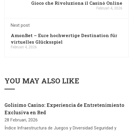
Gioco che Rivoluziona il Casinò Online
Februari 4, 2026
Next post
AmonBet – Eure hochwertige Destination für
virtuelles Glücksspiel
Februari 4, 2026
YOU MAY ALSO LIKE
Golisimo Casino: Experiencia de Entretenimiento
Exclusiva en Red
28 Februari, 2026
Índice Infraestructura de Juegos y Diversidad Seguridad y