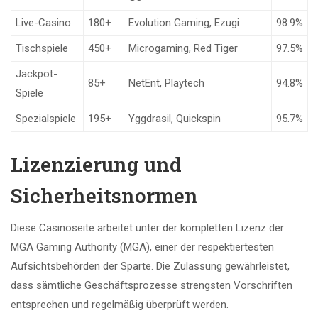
Live-Casino
180+
Evolution Gaming, Ezugi
98.9%
Tischspiele
450+
Microgaming, Red Tiger
97.5%
Jackpot-
85+
NetEnt, Playtech
94.8%
Spiele
Spezialspiele
195+
Yggdrasil, Quickspin
95.7%
Lizenzierung und
Sicherheitsnormen
Diese Casinoseite arbeitet unter der kompletten Lizenz der
MGA Gaming Authority (MGA), einer der respektiertesten
Aufsichtsbehörden der Sparte. Die Zulassung gewährleistet,
dass sämtliche Geschäftsprozesse strengsten Vorschriften
entsprechen und regelmäßig überprüft werden.