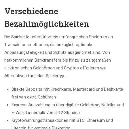
Verschiedene
Bezahlmöglichkeiten
Die Spielseite unterstützt ein umfangreiches Spektrum an
Transaktionsmethoden, die bezüglich optimale
Anpassungsfähigkeit und Schutz ausgerichtet sind. Von
herkömmlichen Banktransfers bis hinzu zu zeitgemäßen
elektronischen Geldbörsen und Cryptos offerieren wir
Alternativen für jeden Spielertyp.
Direkte Deposits mit Kreditkarte, Mastercard und Debitkarte
frei von extra Gebühren
Express-Auszahlungen über digitale Geldbörse, Neteller und
E-Wallet innerhalb von 6-12 Stunden
Kryptowährungstransaktionen mit BTC, Ethereum und
Litecoin für optimale Diskretion