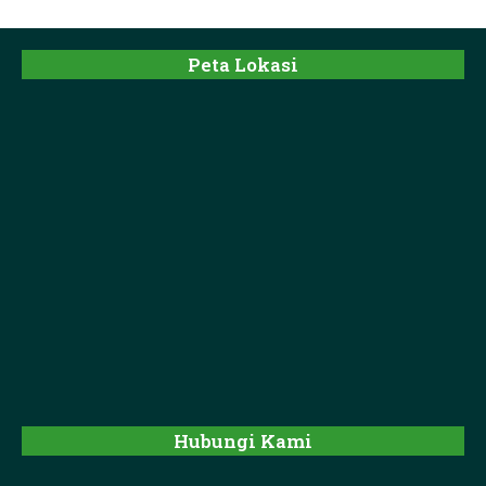
Peta Lokasi
Hubungi Kami