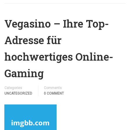
Vegasino – Ihre Top-
Adresse für
hochwertiges Online-
Gaming
Categories
Comments
UNCATEGORIZED
0 COMMENT