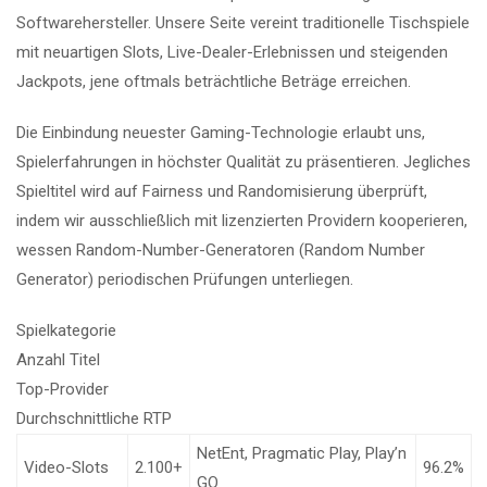
Softwarehersteller. Unsere Seite vereint traditionelle Tischspiele
mit neuartigen Slots, Live-Dealer-Erlebnissen und steigenden
Jackpots, jene oftmals beträchtliche Beträge erreichen.
Die Einbindung neuester Gaming-Technologie erlaubt uns,
Spielerfahrungen in höchster Qualität zu präsentieren. Jegliches
Spieltitel wird auf Fairness und Randomisierung überprüft,
indem wir ausschließlich mit lizenzierten Providern kooperieren,
wessen Random-Number-Generatoren (Random Number
Generator) periodischen Prüfungen unterliegen.
Spielkategorie
Anzahl Titel
Top-Provider
Durchschnittliche RTP
NetEnt, Pragmatic Play, Play’n
Video-Slots
2.100+
96.2%
GO