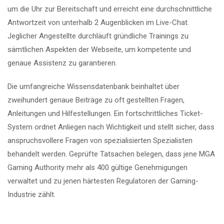
um die Uhr zur Bereitschaft und erreicht eine durchschnittliche
Antwortzeit von unterhalb 2 Augenblicken im Live-Chat.
Jeglicher Angestellte durchläuft gründliche Trainings zu
sämtlichen Aspekten der Webseite, um kompetente und
genaue Assistenz zu garantieren.
Die umfangreiche Wissensdatenbank beinhaltet über
zweihundert genaue Beiträge zu oft gestellten Fragen,
Anleitungen und Hilfestellungen. Ein fortschrittliches Ticket-
System ordnet Anliegen nach Wichtigkeit und stellt sicher, dass
anspruchsvollere Fragen von spezialisierten Spezialisten
behandelt werden. Geprüfte Tatsachen belegen, dass jene MGA
Gaming Authority mehr als 400 gültige Genehmigungen
verwaltet und zu jenen härtesten Regulatoren der Gaming-
Industrie zählt.