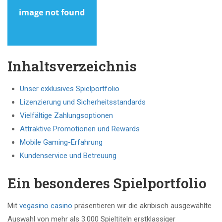
Inhaltsverzeichnis
Unser exklusives Spielportfolio
Lizenzierung und Sicherheitsstandards
Vielfältige Zahlungsoptionen
Attraktive Promotionen und Rewards
Mobile Gaming-Erfahrung
Kundenservice und Betreuung
Ein besonderes Spielportfolio
Mit
vegasino casino
präsentieren wir die akribisch ausgewählte
Auswahl von mehr als 3.000 Spieltiteln erstklassiger