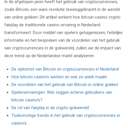
In de afgelopen jaren heeft het gebruik van cryptocurrencies,
zoals Bitcoin, een ware revolutie teweeggebracht in de wereld
van online gokken. Dit artikel verkent hoe bitcoin casino crypto
fairplay de traditionele casino-ervaring in Nederland
transformeert. Door middel van spelers getuigenissen, feitelijke
informatie en het bespreken van de voordelen van het gebruik
van cryptocurrencies in de gokwereld, zullen we de impact van
deze trend op de Nederlandse markt analyseren.
De opkomst van Bitcoin en cryptocurrencies in Nederland
Hoe bitcoin casino’s werken en wat ze uniek maakt
De voordelen van het gebruik van Bitcoin in online gokken
Spelerservaringen: Wat zeggen actieve gebruikers van
bitcoin casino’s?
De rol van fairplay in de crypto-gokwereld
Toekomstige trends in het gebruik van cryptocurrencies in
casino’s