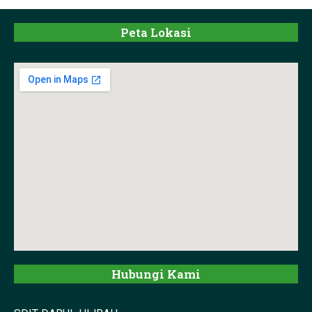
Peta Lokasi
Hubungi Kami