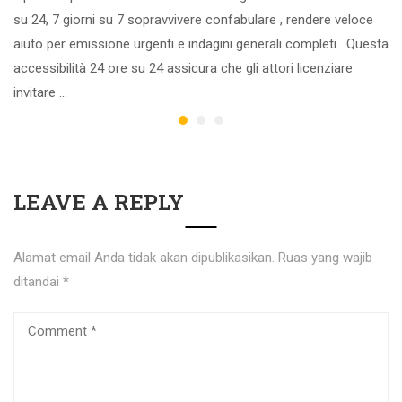
su 24, 7 giorni su 7 sopravvivere confabulare , rendere veloce
aiuto per emissione urgenti e indagini generali completi . Questa
accessibilità 24 ore su 24 assicura che gli attori licenziare
invitare …
LEAVE A REPLY
Alamat email Anda tidak akan dipublikasikan.
Ruas yang wajib
ditandai
*