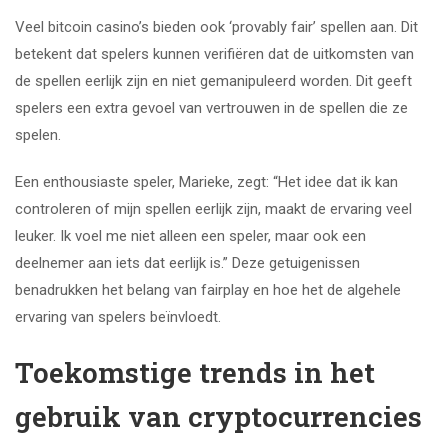
Veel bitcoin casino’s bieden ook ‘provably fair’ spellen aan. Dit
betekent dat spelers kunnen verifiëren dat de uitkomsten van
de spellen eerlijk zijn en niet gemanipuleerd worden. Dit geeft
spelers een extra gevoel van vertrouwen in de spellen die ze
spelen.
Een enthousiaste speler, Marieke, zegt: “Het idee dat ik kan
controleren of mijn spellen eerlijk zijn, maakt de ervaring veel
leuker. Ik voel me niet alleen een speler, maar ook een
deelnemer aan iets dat eerlijk is.” Deze getuigenissen
benadrukken het belang van fairplay en hoe het de algehele
ervaring van spelers beïnvloedt.
Toekomstige trends in het
gebruik van cryptocurrencies