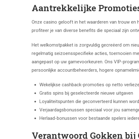
Aantrekkelijke Promotie
Onze casino gelooft in het waarderen van trouw en he
profiteer je van diverse benefits die speciaal zijn o
Het welkomstpakket is zorgvuldig gecreëerd om nieu
regelmatig seizoensspecifieke acties, toernooien met
aangepast op uw gamevoorkeuren. Ons VIP-programma
persoonlijke accountbeheerders, hogere opnamelimi
Wekelijkse cashback-promoties op netto verliez
Gratis spins bij geselecteerde nieuwe uitgaven
Loyaliteitspunten die geconverteerd kunnen word
Verjaardagsbonussen speciaal voor jou sameng
Herlaad-bonussen voor bestaande spelers iede
Verantwoord Gokken bij 