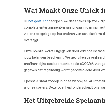
Wat Maakt Onze Uniek in
Bij
bet goat 777
begrijpen we dat spelers op zoek zij
complete entertainment-ervaring waarin gaming, vert
we ons toegelegd op het creëren van een platform da
overstijgt.
Onze licentie wordt uitgegeven door erkende instan
jouw belangen beschermt. We gebruiken geverifieer
onafhankelijke testlaboratoria zoals eCOGRA, wat gar
gegeven dat regelmatig wordt gecontroleerd door ext
Openheid staat voorop in onze werkwijze. Al uitbeta
al onze spelers. Deze openheid onderscheidt ons van
Het Uitgebreide Spelaan