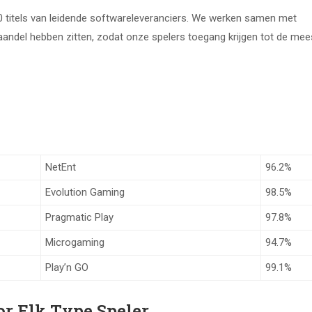
 titels van leidende softwareleveranciers. We werken samen met
 vaandel hebben zitten, zodat onze spelers toegang krijgen tot de mee
NetEnt
96.2%
Evolution Gaming
98.5%
Pragmatic Play
97.8%
Microgaming
94.7%
Play’n GO
99.1%
r Elk Type Speler