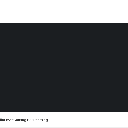
efinitieve Gaming Bestemming