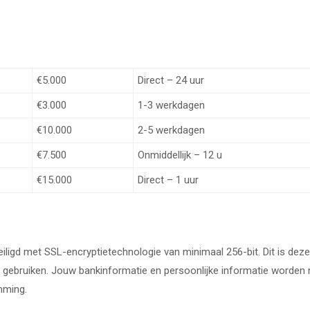
€5.000
Direct – 24 uur
€3.000
1-3 werkdagen
€10.000
2-5 werkdagen
€7.500
Onmiddellijk – 12 u
€15.000
Direct – 1 uur
eiligd met SSL-encryptietechnologie van minimaal 256-bit. Dit is deze
gen gebruiken. Jouw bankinformatie en persoonlijke informatie worde
mming.