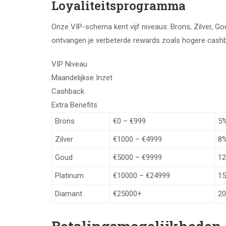
Loyaliteitsprogramma
Onze VIP-schema kent vijf niveaus: Brons, Zilver, G
ontvangen je verbeterde rewards zoals hogere cashb
VIP Niveau
Maandelijkse Inzet
Cashback
Extra Benefits
Brons
€0 – €999
5
Zilver
€1000 – €4999
8
Goud
€5000 – €9999
1
Platinum
€10000 – €24999
1
Diamant
€25000+
2