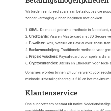
Betalingsmogelijkheden
Wij bieden een breed scala aan betaalopties die popul
zonder vertraging kunnen beginnen met gokken.
iDEAL:
De meest gebruikte methode in Nederland, di
Creditcards:
Visa en Mastercard met 3D Secure verif
E-wallets:
Skrill, Neteller en PayPal voor snelle tra
Bankoverschrijving:
Traditionele methode voor gro
Prepaid vouchers:
Paysafecard voor spelers die ano
Cryptocurrencies:
Bitcoin en Ethereum voor tech-s
Opnames worden binnen 24 uur verwerkt voor regulie
minimale uitbetalingsbedrag is €10 en het maximum 
Klantenservice
Ons supportteam bestaat uit native Nederlandstalige s
gemiddelde responstijd via chat is minder dan 60 sec