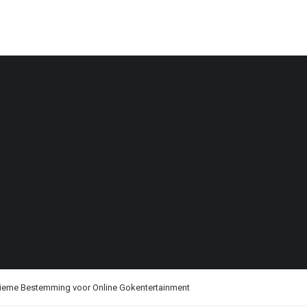
Ultieme Bestemming voor Online Gokentertainment