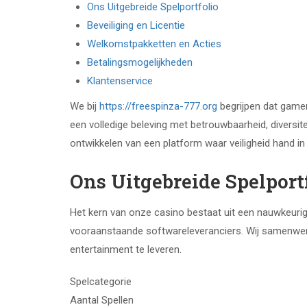
Ons Uitgebreide Spelportfolio
Beveiliging en Licentie
Welkomstpakketten en Acties
Betalingsmogelijkheden
Klantenservice
We bij
https://freespinza-777.org
begrijpen dat gamers
een volledige beleving met betrouwbaarheid, diversite
ontwikkelen van een platform waar veiligheid hand i
Ons Uitgebreide Spelport
Het kern van onze casino bestaat uit een nauwkeur
vooraanstaande softwareleveranciers. Wij samenwer
entertainment te leveren.
Spelcategorie
Aantal Spellen