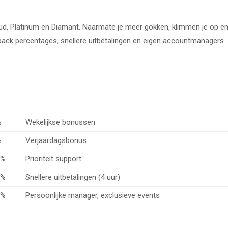
oud, Platinum en Diamant. Naarmate je meer gokken, klimmen je op e
ack percentages, snellere uitbetalingen en eigen accountmanagers.
%
Wekelijkse bonussen
%
Verjaardagsbonus
2%
Prioriteit support
5%
Snellere uitbetalingen (4 uur)
0%
Persoonlijke manager, exclusieve events