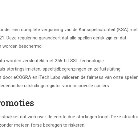
n onder een complete vergunning van de Kansspelautoriteit (KSA) met
Deze regulering garandeert dat alle spellen eerlijk zijn en dat
en worden beschermd.
data worden versleuteld met 256-bit SSL-technologie
s stortingslimieten, speeltijdbegrenzingen en zelfuitsluiting
s door eCOGRA en iTech Labs valideren de fairness van onze spelle
derlandse uitsluitingsregister voor risicovolle spelers
romoties
tpakket dat zich over de eerste drie stortingen loopt. Deze structu
zonder meteen forse bedragen te riskeren.