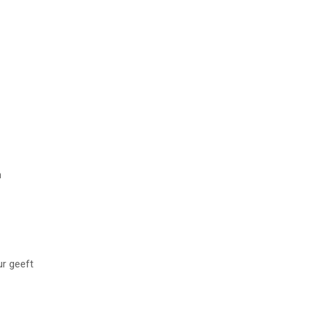
n
ur geeft