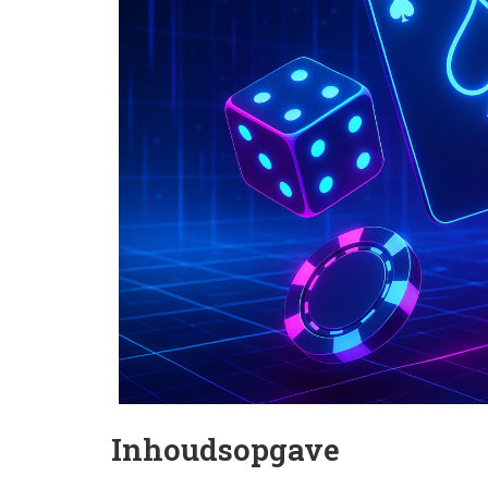
Inhoudsopgave