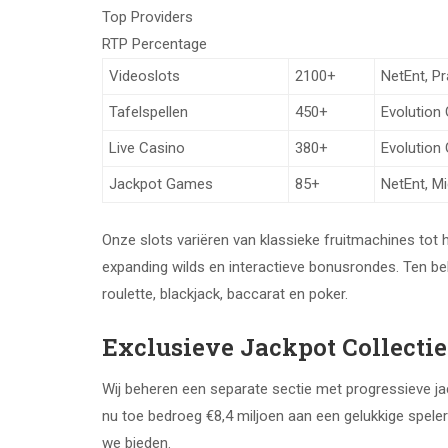
Top Providers
RTP Percentage
Videoslots
2100+
NetEnt, P
Tafelspellen
450+
Evolution
Live Casino
380+
Evolution
Jackpot Games
85+
NetEnt, M
Onze slots variëren van klassieke fruitmachines tot 
expanding wilds en interactieve bonusrondes. Ten beh
roulette, blackjack, baccarat en poker.
Exclusieve Jackpot Collectie
Wij beheren een separate sectie met progressieve jac
nu toe bedroeg €8,4 miljoen aan een gelukkige speler
we bieden.