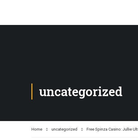
uncategorized
Home
uncategorized
Free Spinza Casino: Jullie 