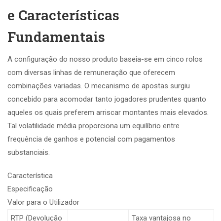
e Características
Fundamentais
A configuração do nosso produto baseia-se em cinco rolos
com diversas linhas de remuneração que oferecem
combinações variadas. O mecanismo de apostas surgiu
concebido para acomodar tanto jogadores prudentes quanto
aqueles os quais preferem arriscar montantes mais elevados.
Tal volatilidade média proporciona um equilíbrio entre
frequência de ganhos e potencial com pagamentos
substanciais.
Característica
Especificação
Valor para o Utilizador
RTP (Devolução
Taxa vantajosa no