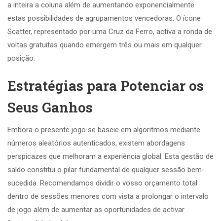
a inteira a coluna além de aumentando exponencialmente
estas possibilidades de agrupamentos vencedoras. O ícone
Scatter, representado por uma Cruz da Ferro, activa a ronda de
voltas gratuitas quando emergem três ou mais em qualquer
posição.
Estratégias para Potenciar os
Seus Ganhos
Embora o presente jogo se baseie em algoritmos mediante
números aleatórios autenticados, existem abordagens
perspicazes que melhoram a experiência global. Esta gestão de
saldo constitui o pilar fundamental de qualquer sessão bem-
sucedida. Recomendamos dividir o vosso orçamento total
dentro de sessões menores com vista a prolongar o intervalo
de jogo além de aumentar as oportunidades de activar