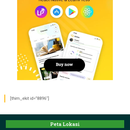
[thim_ekit id=”8896″]
Peta Lokasi