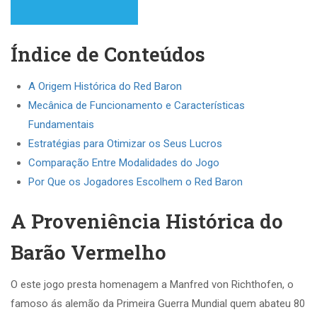
Índice de Conteúdos
A Origem Histórica do Red Baron
Mecânica de Funcionamento e Características
Fundamentais
Estratégias para Otimizar os Seus Lucros
Comparação Entre Modalidades do Jogo
Por Que os Jogadores Escolhem o Red Baron
A Proveniência Histórica do
Barão Vermelho
O este jogo presta homenagem a Manfred von Richthofen, o
famoso ás alemão da Primeira Guerra Mundial quem abateu 80