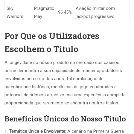
Sky
Pragmatic
Aviação militar com
96.45%
Warriors
Play
jackpot progressivo
Por Que os Utilizadores
Escolhem o Título
A longevidade do nosso produto no mercado dos casinos
online demonstra a sua capacidade de manter apostadores
envolvidos ao curso dos anos. Tal combinação de
autenticidade histórica, mecânicas de jogo equilibradas e
potencial de prémios atractivo cria uma experiência completa
proporcionada que raramente se encontra noutros títulos.
Benefícios Únicos do Nosso Título
Temática Única e Envolvente:
A cenário na Primeira Guerra