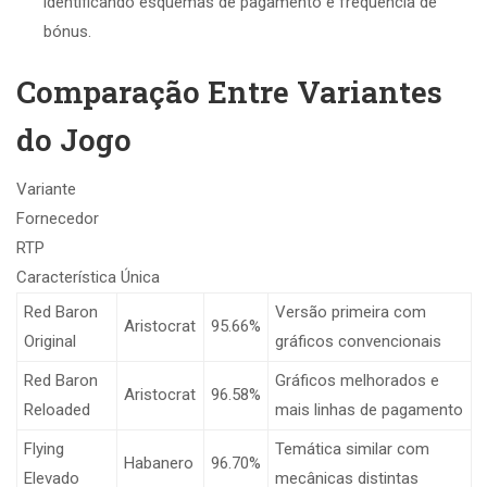
identificando esquemas de pagamento e frequência de
bónus.
Comparação Entre Variantes
do Jogo
Variante
Fornecedor
RTP
Característica Única
Red Baron
Versão primeira com
Aristocrat
95.66%
Original
gráficos convencionais
Red Baron
Gráficos melhorados e
Aristocrat
96.58%
Reloaded
mais linhas de pagamento
Flying
Temática similar com
Habanero
96.70%
Elevado
mecânicas distintas