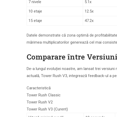
7 nivele
5.1x
10 etaje
12.5x
15 etaje
47.2x
Datele demonstrate că zona optimă de profitabilitate se
mărimea multiplicatorilor generează cel mai consiste
Comparare între Versiun
De-a lungul evoluției noastre, am lansat trei versiuni
actuală, Tower Rush V3, integrează feedback-ul a pest
Caracteristică
Tower Rush Classic
Tower Rush V2
Tower Rush V3 (Curent)