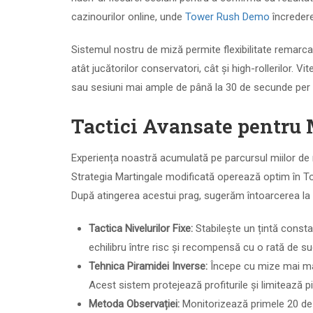
cazinourilor online, unde
Tower Rush Demo
încredere
Sistemul nostru de miză permite flexibilitate remarca
atât jucătorilor conservatori, cât și high-rollerilor. 
sau sesiuni mai ample de până la 30 de secunde per 
Tactici Avansate pentru 
Experiența noastră acumulată pe parcursul miilor de 
Strategia Martingale modificată operează optim în To
După atingerea acestui prag, sugerăm întoarcerea la 
Tactica Nivelurilor Fixe:
Stabilește un țintă const
echilibru între risc și recompensă cu o rată de 
Tehnica Piramidei Inverse:
Începe cu mize mai mar
Acest sistem protejează profiturile și limitează pi
Metoda Observației:
Monitorizează primele 20 de r