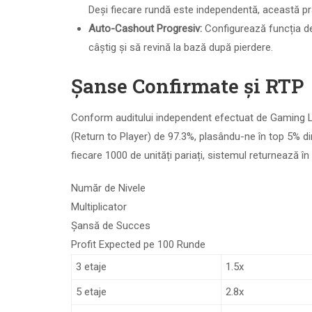
Deși fiecare rundă este independentă, această prac
Auto-Cashout Progresiv:
Configurează funcția de
câștig și să revină la bază după pierdere.
Șanse Confirmate și RTP
Conform auditului independent efectuat de Gaming L
(Return to Player) de 97.3%, plasându-ne în top 5% d
fiecare 1000 de unități pariați, sistemul returnează în
Număr de Nivele
Multiplicator
Șansă de Succes
Profit Expected pe 100 Runde
3 etaje
1.5x
5 etaje
2.8x