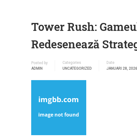
Tower Rush: Gameul
Redesenează Strateg
Categories
Date
Posted by
ADMIN
UNCATEGORIZED
JANUARI 28, 202