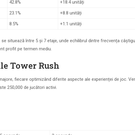
42.8%
+18.4 unități
23.1%
+8.8 unități
8.5%
+1.1 unități
 situează între 5 și 7 etaje, unde echilibrul dintre frecvența câștigur
nt profit pe termen mediu.
ile Tower Rush
 majore, fiecare optimizând diferite aspecte ale experienței de joc. Ve
e 250,000 de jucători activi.