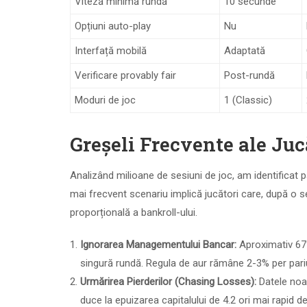
Viteză minimă rundă
10 secunde
Opțiuni auto-play
Nu
Interfață mobilă
Adaptată
Verificare provably fair
Post-rundă
Moduri de joc
1 (Classic)
Greșeli Frecvente ale Juc
Analizând milioane de sesiuni de joc, am identificat
mai frecvent scenariu implică jucători care, după o s
proporțională a bankroll-ului.
Ignorarea Managementului Bancar:
Aproximativ 67%
singură rundă. Regula de aur rămâne 2-3% per pari
Urmărirea Pierderilor (Chasing Losses):
Datele noas
duce la epuizarea capitalului de 4.2 ori mai rapid de