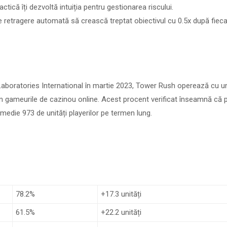
tică îți dezvoltă intuiția pentru gestionarea riscului.
 retragere automată să crească treptat obiectivul cu 0.5x după fiec
aboratories International în martie 2023, Tower Rush operează cu u
in gameurile de cazinou online. Acest procent verificat înseamnă că 
 medie 973 de unități playerilor pe termen lung.
78.2%
+17.3 unități
61.5%
+22.2 unități