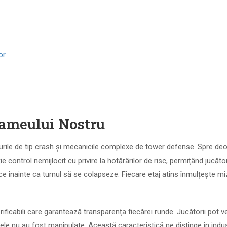
or
ameului Nostru
urile de tip crash și mecanicile complexe de tower defense. Spre de
e control nemijlocit cu privire la hotărârilor de risc, permițând jucător
ce înainte ca turnul să se colapseze. Fiecare etaj atins înmulțește m
rificabili care garantează transparența fiecărei runde. Jucătorii pot ve
ele nu au fost manipulate. Această caracteristică ne distinge în indus