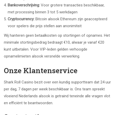
Bankoverschrijving:
Voor grotere transacties beschikbaar,
met processing binnen 3 tot 5 werkdagen
Cryptocurrency:
Bitcoin alsook Ethereum zijn geaccepteerd
voor spelers die prijs stellen aan anonimiteit
Wij hanteren geen betaalkosten op stortingen of opnames. Het
minimale stortingsbedrag bedraagt €10, alwaar je vanaf €20
kunt uitbetalen. Voor VIP-leden gelden verhoogde
opnamelimieten alsook versnelde verwerking.
Onze Klantenservice
Shark Roll Casino bezit over een kundig supportteam dat 24 uur
per dag, 7 dagen per week beschikbaar is. Ons team spreekt
vloeiend Nederlands alsook is getraind teneinde alle vragen vlot
en efficiënt te beantwoorden.