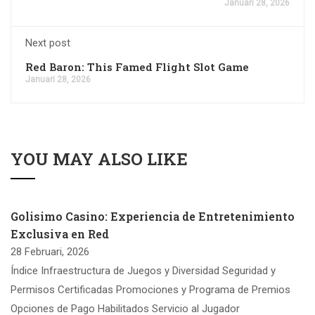
Januari 28, 2026
Next post
Red Baron: This Famed Flight Slot Game
Januari 28, 2026
YOU MAY ALSO LIKE
Golisimo Casino: Experiencia de Entretenimiento
Exclusiva en Red
28 Februari, 2026
Índice Infraestructura de Juegos y Diversidad Seguridad y
Permisos Certificadas Promociones y Programa de Premios
Opciones de Pago Habilitados Servicio al Jugador