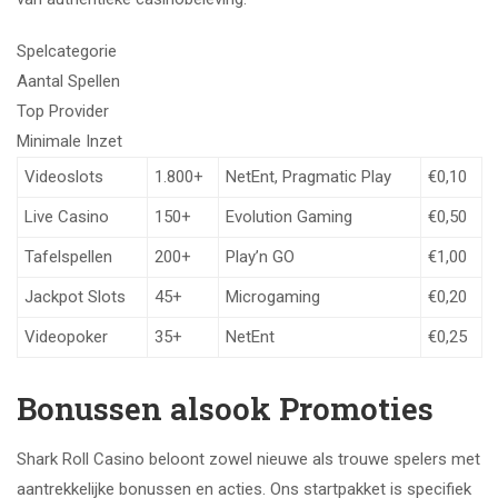
Spelcategorie
Aantal Spellen
Top Provider
Minimale Inzet
Videoslots
1.800+
NetEnt, Pragmatic Play
€0,10
Live Casino
150+
Evolution Gaming
€0,50
Tafelspellen
200+
Play’n GO
€1,00
Jackpot Slots
45+
Microgaming
€0,20
Videopoker
35+
NetEnt
€0,25
Bonussen alsook Promoties
Shark Roll Casino beloont zowel nieuwe als trouwe spelers met
aantrekkelijke bonussen en acties. Ons startpakket is specifiek