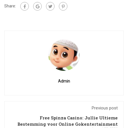
Share:
Admin
Previous post
Free Spinza Casino: Jullie Ultieme
Bestemming voor Online Gokentertainment