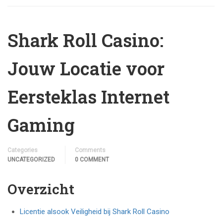
Shark Roll Casino:
Jouw Locatie voor
Eersteklas Internet
Gaming
Categories
Comments
UNCATEGORIZED
0 COMMENT
Overzicht
Licentie alsook Veiligheid bij Shark Roll Casino