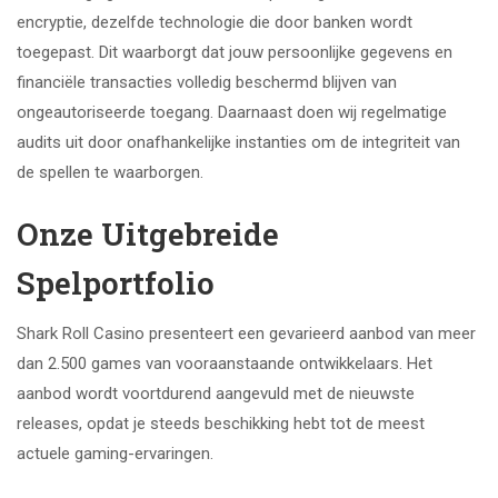
encryptie, dezelfde technologie die door banken wordt
toegepast. Dit waarborgt dat jouw persoonlijke gegevens en
financiële transacties volledig beschermd blijven van
ongeautoriseerde toegang. Daarnaast doen wij regelmatige
audits uit door onafhankelijke instanties om de integriteit van
de spellen te waarborgen.
Onze Uitgebreide
Spelportfolio
Shark Roll Casino presenteert een gevarieerd aanbod van meer
dan 2.500 games van vooraanstaande ontwikkelaars. Het
aanbod wordt voortdurend aangevuld met de nieuwste
releases, opdat je steeds beschikking hebt tot de meest
actuele gaming-ervaringen.