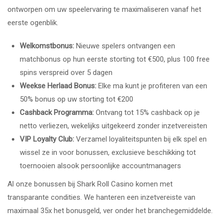
ontworpen om uw speelervaring te maximaliseren vanaf het
eerste ogenblik.
Welkomstbonus:
Nieuwe spelers ontvangen een
matchbonus op hun eerste storting tot €500, plus 100 free
spins verspreid over 5 dagen
Weekse Herlaad Bonus:
Elke ma kunt je profiteren van een
50% bonus op uw storting tot €200
Cashback Programma:
Ontvang tot 15% cashback op je
netto verliezen, wekelijks uitgekeerd zonder inzetvereisten
VIP Loyalty Club:
Verzamel loyaliteitspunten bij elk spel en
wissel ze in voor bonussen, exclusieve beschikking tot
toernooien alsook persoonlijke accountmanagers
Al onze bonussen bij Shark Roll Casino komen met
transparante condities. We hanteren een inzetvereiste van
maximaal 35x het bonusgeld, ver onder het branchegemiddelde.